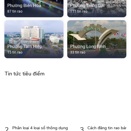
Phường Biên Hòa
Phường Trảng Dài
87 tin rao
117 tin rao
Phường Tam Hiệp
Phường Long Bình
15 tin rao
33 tin rao
Tin tức tiêu điểm
2
Phân loại 4 loại sổ thông dụng
3
Cách đăng tin rao bán 