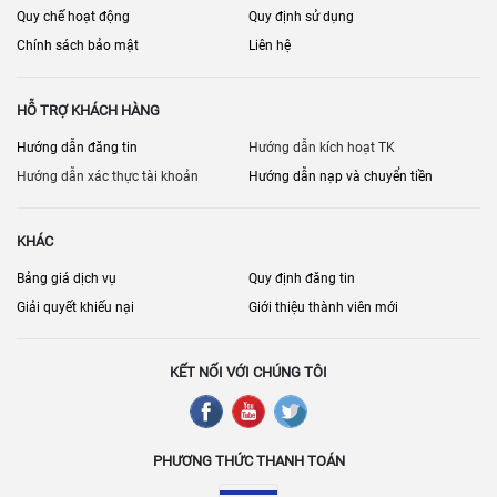
Quy chế hoạt động
Quy định sử dụng
📞 Truy cập ngay hôm nay để đăng tin miễn phí hoặc cập nhật tin
Chính sách bảo mật
Liên hệ
mua bán nhà đất Đồng Nai chính chủ, giá tốt, vị trí đẹp
rao
.
Nhadatdongnai360.vn
🌐 Website:
HỖ TRỢ KHÁCH HÀNG
Hướng dẫn đăng tin
Hướng dẫn kích hoạt TK
Hướng dẫn xác thực tài khoản
Hướng dẫn nạp và chuyển tiền
KHÁC
Bảng giá dịch vụ
Quy định đăng tin
Giải quyết khiếu nại
Giới thiệu thành viên mới
KẾT NỐI VỚI CHÚNG TÔI
PHƯƠNG THỨC THANH TOÁN