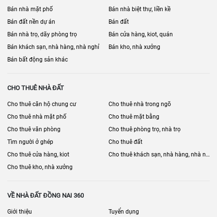
Nhadatdongnai360.vn – Kênh thông tin bất động sản Đồng Nai
Bán nhà mặt phố
Bán nhà biệt thự, liền kề
đáng tin cậy
Bán đất nền dự án
Bán đất
mua bán và cho thuê nhà đất Đồng Nai
Cập nhật
mới nhất, từ đất
Bán nhà trọ, dãy phòng trọ
Bán cửa hàng, kiot, quán
nền, nhà phố, căn hộ đến bất động sản công nghiệp.
Bán khách sạn, nhà hàng, nhà nghỉ
Bán kho, nhà xưởng
kiểm duyệt kỹ lưỡng
Tin đăng được
, đảm bảo chính chủ, minh
Bán bất động sản khác
bạch và đáng tin cậy.
Thông tin dự án chi tiết, pháp lý rõ ràng, hỗ trợ quá trình giao dịch
CHO THUÊ NHÀ ĐẤT
diễn ra thuận lợi.
Cho thuê căn hộ chung cư
Cho thuê nhà trong ngõ
nhà đầu tư, môi
Nền tảng thân thiện, dễ sử dụng, phù hợp cho cả
Cho thuê nhà mặt phố
Cho thuê mặt bằng
giới và người dân
có nhu cầu mua bán, cho thuê.
Cho thuê văn phòng
Cho thuê phòng trọ, nhà trọ
Cơ hội đầu tư không thể bỏ lỡ
Tìm người ở ghép
Cho thuê đất
hạ tầng
Thị trường bất động sản Đồng Nai đang hội tụ đủ yếu tố:
Cho thuê cửa hàng, kiot
Cho thuê khách sạn, nhà hàng, nhà nghỉ
bứt phá, kinh tế phát triển, chính sách hỗ trợ, nhu cầu thực tăng
Cho thuê kho, nhà xưởng
cao
. Đây là thời điểm vàng để các nhà đầu tư thông thái nắm bắt
cơ hội.
VỀ NHÀ ĐẤT ĐỒNG NAI 360
Nhadatdongnai360.vn
👉 Đồng hành cùng
, bạn sẽ dễ dàng tìm
kiếm và sở hữu bất động sản giá trị, đồng thời tối ưu hiệu quả đầu
Giới thiệu
Tuyển dụng
tư.