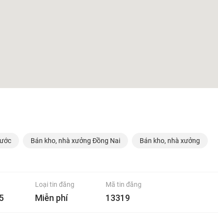
hước
Bán kho, nhà xưởng Đồng Nai
Bán kho, nhà xưởng
Loại tin đăng
Mã tin đăng
5
Miễn phí
13319