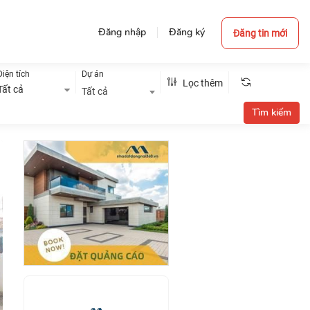
Đăng nhập
Đăng ký
Đăng tin mới
Diện tích
Dự án
Lọc thêm
Tất cả
Tất cả