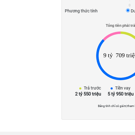
0
Phương thức tính
Dư
Trả trước
Tiền vay
2 tỷ 550 triệu
5 tỷ 950 triệu
Bảng tính chỉ có giá trị tham