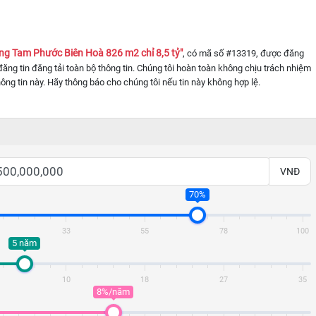
g Tam Phước Biên Hoà 826 m2 chỉ 8,5 tỷ"
, có mã số #13319, được đăng
 đăng tin đăng tải toàn bộ thông tin. Chúng tôi hoàn toàn không chịu trách nhiệm
hông tin này. Hãy thông báo cho chúng tôi nếu tin này không hợp lệ.
VNĐ
70%
33
55
78
100
5 năm
10
18
27
35
8%/năm