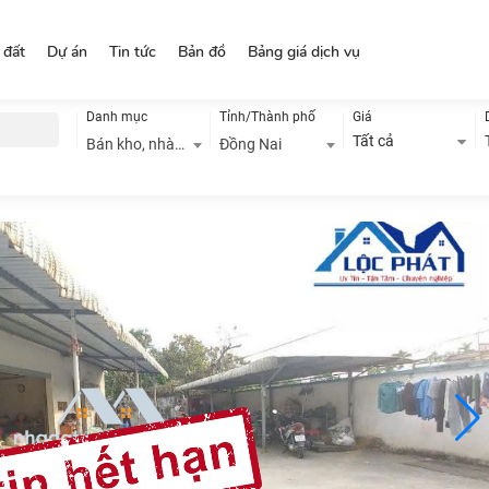
 đất
Dự án
Tin tức
Bản đồ
Bảng giá dịch vụ
Danh mục
Tỉnh/Thành phố
Giá
Tất cả
Bán kho, nhà xưởng
Đồng Nai