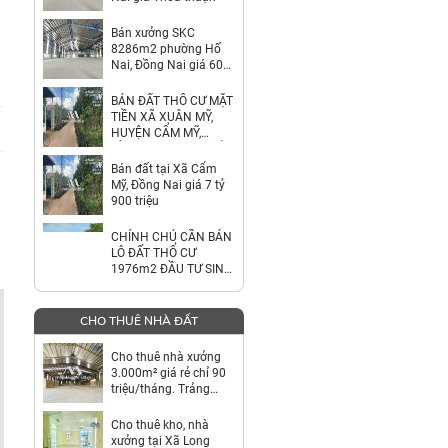
Bán xưởng SKC
8286m2 phường Hố
Nai, Đồng Nai giá 60
tỷ
BÁN ĐẤT THỔ CƯ MẶT
TIỀN XÃ XUÂN MỸ,
HUYỆN CẨM MỸ,
ĐỒNG NAI – GIÁ CHỈ
7,9 TỶ
Bán đất tại Xã Cẩm
Mỹ, Đồng Nai giá 7 tỷ
900 triệu
CHÍNH CHỦ CẦN BÁN
LÔ ĐẤT THỔ CƯ
1976m2 ĐẦU TƯ SINH
LỜI
CHO THUÊ NHÀ ĐẤT
Cho thuê nhà xưởng
3.000m² giá rẻ chỉ 90
triệu/tháng. Trảng
Bom-Đồng Nai
Cho thuê kho, nhà
xưởng tại Xã Long