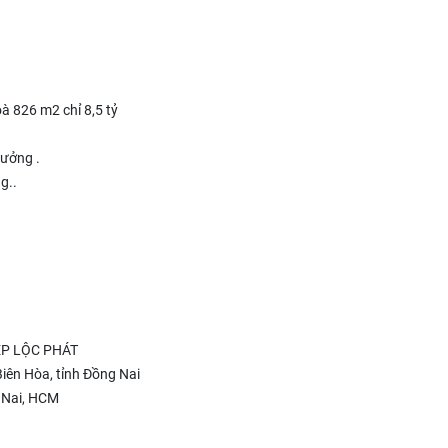
 826 m2 chỉ 8,5 tỷ
xưởng .
g..
P LỘC PHÁT
Biên Hòa, tỉnh Đồng Nai
 Nai, HCM