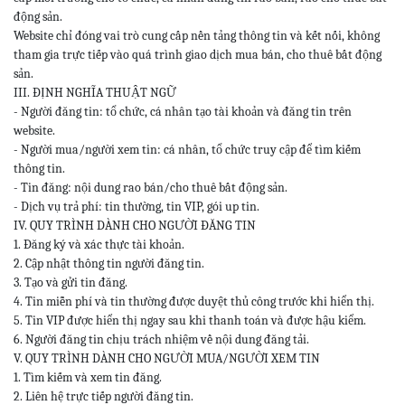
động sản.
Website chỉ đóng vai trò cung cấp nền tảng thông tin và kết nối, không
tham gia trực tiếp vào quá trình giao dịch mua bán, cho thuê bất động
sản.
III. ĐỊNH NGHĨA THUẬT NGỮ
- Người đăng tin: tổ chức, cá nhân tạo tài khoản và đăng tin trên
website.
- Người mua/người xem tin: cá nhân, tổ chức truy cập để tìm kiếm
thông tin.
- Tin đăng: nội dung rao bán/cho thuê bất động sản.
- Dịch vụ trả phí: tin thường, tin VIP, gói up tin.
IV. QUY TRÌNH DÀNH CHO NGƯỜI ĐĂNG TIN
1. Đăng ký và xác thực tài khoản.
2. Cập nhật thông tin người đăng tin.
3. Tạo và gửi tin đăng.
4. Tin miễn phí và tin thường được duyệt thủ công trước khi hiển thị.
5. Tin VIP được hiển thị ngay sau khi thanh toán và được hậu kiểm.
6. Người đăng tin chịu trách nhiệm về nội dung đăng tải.
V. QUY TRÌNH DÀNH CHO NGƯỜI MUA/NGƯỜI XEM TIN
1. Tìm kiếm và xem tin đăng.
2. Liên hệ trực tiếp người đăng tin.