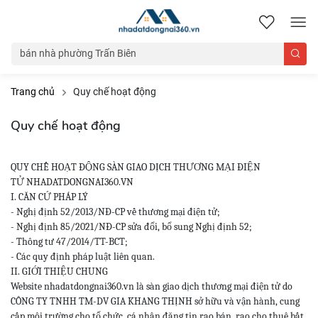
nhadatdongnai360.vn
Trang chủ
Quy chế hoạt động
Quy chế hoạt động
QUY CHẾ HOẠT ĐỘNG SÀN GIAO DỊCH THƯƠNG MẠI ĐIỆN
TỬ
NHADATDONGNAI360.VN
I. CĂN CỨ PHÁP LÝ
- Nghị định 52/2013/NĐ-CP về thương mại điện tử;
- Nghị định 85/2021/NĐ-CP sửa đổi, bổ sung Nghị định 52;
- Thông tư 47/2014/TT-BCT;
- Các quy định pháp luật liên quan.
II. GIỚI THIỆU CHUNG
Website nhadatdongnai360.vn là sàn giao dịch thương mại điện tử do
CÔNG TY TNHH TM-DV GIA KHANG THỊNH sở hữu và vận hành, cung
cấp môi trường cho tổ chức, cá nhân đăng tin rao bán, rao cho thuê bất