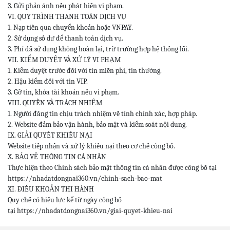
3. Gửi phản ánh nếu phát hiện vi phạm.
VI. QUY TRÌNH THANH TOÁN DỊCH VỤ
1. Nạp tiền qua chuyển khoản hoặc VNPAY.
2. Sử dụng số dư để thanh toán dịch vụ.
3. Phí đã sử dụng không hoàn lại, trừ trường hợp hệ thống lỗi.
VII. KIỂM DUYỆT VÀ XỬ LÝ VI PHẠM
1. Kiểm duyệt trước đối với tin miễn phí, tin thường.
2. Hậu kiểm đối với tin VIP.
3. Gỡ tin, khóa tài khoản nếu vi phạm.
VIII. QUYỀN VÀ TRÁCH NHIỆM
1. Người đăng tin chịu trách nhiệm về tính chính xác, hợp pháp.
2. Website đảm bảo vận hành, bảo mật và kiểm soát nội dung.
IX. GIẢI QUYẾT KHIẾU NẠI
Website tiếp nhận và xử lý khiếu nại theo cơ chế công bố.
X. BẢO VỆ THÔNG TIN CÁ NHÂN
Thực hiện theo Chính sách bảo mật thông tin cá nhân được công bố tại
https://nhadatdongnai360.vn/chinh-sach-bao-mat
XI. ĐIỀU KHOẢN THI HÀNH
Quy chế có hiệu lực kể từ ngày công bố
tại https://nhadatdongnai360.vn/giai-quyet-khieu-nai