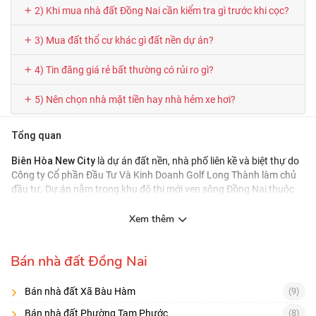
2) Khi mua nhà đất Đồng Nai cần kiểm tra gì trước khi cọc?
3) Mua đất thổ cư khác gì đất nền dự án?
4) Tin đăng giá rẻ bất thường có rủi ro gì?
5) Nên chọn nhà mặt tiền hay nhà hẻm xe hơi?
Tổng quan
Biên Hòa New City
là dự án đất nền, nhà phố liên kề và biệt thự do
Công ty Cổ phần Đầu Tư Và Kinh Doanh Golf Long Thành làm chủ
đầu tư. Dự án nằm trong khu đô thị mới ven sông Đồng Nai thuộc
TP. Biên Hòa. Dự án triển khai trên khu đất rộng 118,95 ha với mật
độ xây dựng 31%, gồm 3.625 nền nhà biệt thự, liền kề diện tích từ
Xem thêm
100-800m2 được phân bổ trong các phân khu: khu Phú Gia, khu
Khang Thịnh, khu Hưng Vượng, khu Mỹ An, khu Vĩnh Quý.
Bán nhà đất Đồng Nai
Với vị trí đắc địa gần kề sân Golf Long Thành - Lá phổi xanh của TP.
Biên Hòa, với 3 mặt đều được bao quanh bởi sông Đồng Nai, Biên
Bán nhà đất Xã Bàu Hàm
(9)
Hoà New City hứa hẹn sẽ trở thành một nơi an cư tuyệt vời với chất
lượng sống tốt, bầu không khí trong lành và môi trường an ninh.
Bán nhà đất Phường Tam Phước
(8)