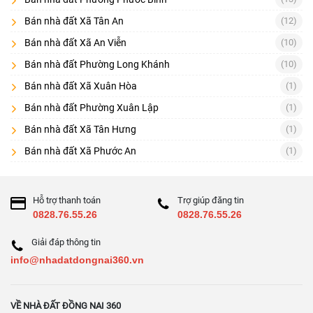
Bán nhà đất Xã Tân An
(12)
Bán nhà đất Xã An Viễn
(10)
Bán nhà đất Phường Long Khánh
(10)
Bán nhà đất Xã Xuân Hòa
(1)
Bán nhà đất Phường Xuân Lập
(1)
Bán nhà đất Xã Tân Hưng
(1)
Bán nhà đất Xã Phước An
(1)
Hỗ trợ thanh toán
Trợ giúp đăng tin
0828.76.55.26
0828.76.55.26
Giải đáp thông tin
info@nhadatdongnai360.vn
Vị trí dự án Biên Hòa New City
Từ đây, bạn có thể kết nối dễ dàng đến trung tâm Tp.HCM, khu công
VỀ NHÀ ĐẤT ĐỒNG NAI 360
nghệ cao quận 9, sân bay quốc tế Long Thành, khu đô thị Long