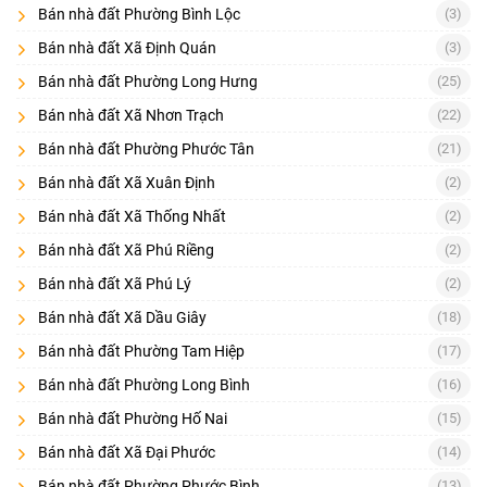
Bán nhà đất Phường Bình Lộc
(3)
Phối cảnh tổng thể dự án Biên Hoà New City
Bán nhà đất Xã Định Quán
(3)
Vị trí
Bán nhà đất Phường Long Hưng
(25)
Biên Hòa New City
nằm trên Quốc lộ 51, thuộc địa phận xã Phước
Tân - Tam Phước, TP. Biên Hòa, tỉnh Đồng Nai. Dự án nằm giữa 2
Bán nhà đất Xã Nhơn Trạch
(22)
trục giao thông huyết mạch là cao tốc Long Thành – Tp.HCM và
Bán nhà đất Phường Phước Tân
(21)
Quốc lộ 1A, ngay cửa ngõ khu Đông Sài Gòn, tiếp giáp các vùng
kinh tế trọng điểm như: Bình Dương, Tp.HCM, Bà Rịa Vũng Tàu và
Bán nhà đất Xã Xuân Định
(2)
các tỉnh Miền tây Nam Bộ.
Bán nhà đất Xã Thống Nhất
(2)
Bán nhà đất Xã Phú Riềng
(2)
Bán nhà đất Xã Phú Lý
(2)
Bán nhà đất Xã Dầu Giây
(18)
Bán nhà đất Phường Tam Hiệp
(17)
Bán nhà đất Phường Long Bình
(16)
Bán nhà đất Phường Hố Nai
(15)
Bán nhà đất Xã Đại Phước
(14)
Bán nhà đất Phường Phước Bình
(13)