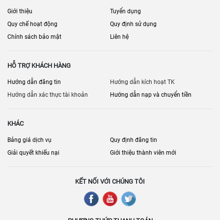
Hưng, bán đảo Cường Hưng,... Đặc biệt, dự án còn được bao bọc
Giới thiệu
Tuyển dụng
bởi hệ thống sông Sài Gòn, sông Đồng Nai và các kênh sông lớn
Quy chế hoạt động
Quy định sử dụng
nhỏ, tạo điều kiện thuận lợi cho kết nối giao thương, giao thông
đường sông và phát triển các khu du lịch.
Chính sách bảo mật
Liên hệ
- 15km đến trung tâm Tp.HCM
- 6km đến trung tâm Biên Hòa
HỖ TRỢ KHÁCH HÀNG
- 10km đến sân bay quốc tế Long Thành
Hướng dẫn đăng tin
Hướng dẫn kích hoạt TK
- 8km đến khu công nghệ cao Quận 9
- 1.5km đến tuyến metro Bến thành – Biên Hòa
Hướng dẫn xác thực tài khoản
Hướng dẫn nạp và chuyển tiền
- 3km đến KCN Biên Hòa
- 2km đến ngã 3 Vũng Tàu
KHÁC
Bảng giá dịch vụ
Quy định đăng tin
Giải quyết khiếu nại
Giới thiệu thành viên mới
KẾT NỐI VỚI CHÚNG TÔI