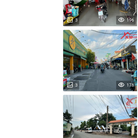
3
196
3
178