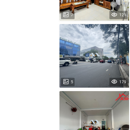
7
121
5
179