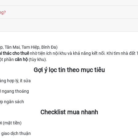
ng?
, Tân Mai, Tam Hiệp, Bình Đa)
i thác cho thuê
nhờ tiện ích nội khu và khả năng kết nối. Khi tìm nhà đấ
một phần
căn hộ
(tùy khu).
Gợi ý lọc tin theo mục tiêu
ng hợp lý, ít sửa
 ngang thoáng
ợp ngân sách
Checklist mua nhanh
ới (mặt tiền)
 giao dịch thuận