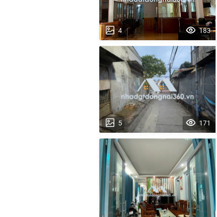
4
183
5
171