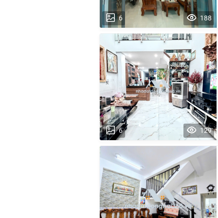
6
188
6
129