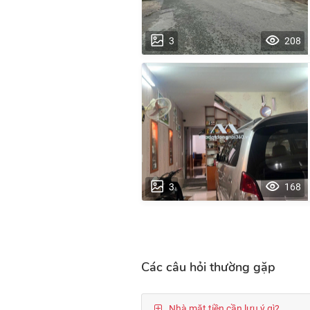
3
208
3
168
Các câu hỏi thường gặp
Nhà mặt tiền cần lưu ý gì?