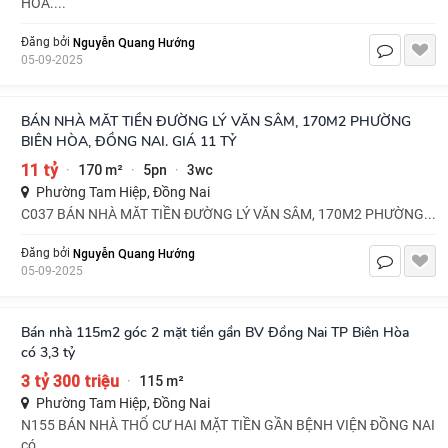
HÒA....
Nguyễn Quang Hướng
Đăng bởi
05-09-2025
BÁN NHÀ MĂT TIỀN ĐƯỜNG LÝ VĂN SÂM, 170M2 PHƯỜNG
BIÊN HÒA, ĐỒNG NAI. GIÁ 11 TỶ
11 tỷ
170 m²
5pn
3wc
·
·
·
Phường Tam Hiệp, Đồng Nai
C037 BÁN NHÀ MĂT TIỀN ĐƯỜNG LÝ VĂN SÂM, 170M2 PHƯỜNG...
Nguyễn Quang Hướng
Đăng bởi
05-09-2025
Bán nhà 115m2 góc 2 mặt tiền gần BV Đồng Nai TP Biên Hòa
có 3,3 tỷ
3 tỷ 300 triệu
115 m²
·
Phường Tam Hiệp, Đồng Nai
N155 BÁN NHÀ THỔ CƯ HAI MẶT TIỀN GẦN BỆNH VIỆN ĐỒNG NAI
có...