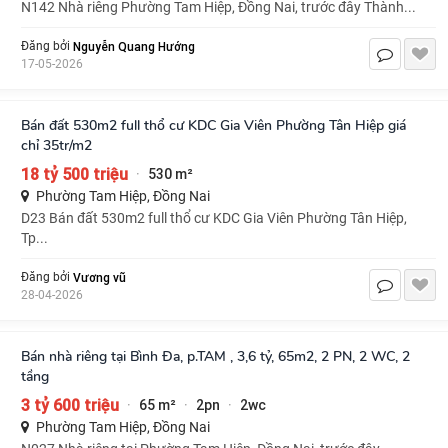
N142 Nhà riêng Phường Tam Hiệp, Đồng Nai, trước đây Thành...
Nguyễn Quang Hướng
Đăng bởi
17-05-2026
Bán đất 530m2 full thổ cư KDC Gia Viên Phường Tân Hiệp giá
chỉ 35tr/m2
18 tỷ 500 triệu
530 m²
·
Phường Tam Hiệp, Đồng Nai
D23 Bán đất 530m2 full thổ cư KDC Gia Viên Phường Tân Hiệp,
Tp...
Vương vũ
Đăng bởi
28-04-2026
Bán nhà riêng tại Bình Đa, p.TAM , 3,6 tỷ, 65m2, 2 PN, 2 WC, 2
tầng
3 tỷ 600 triệu
65 m²
2pn
2wc
·
·
·
Phường Tam Hiệp, Đồng Nai