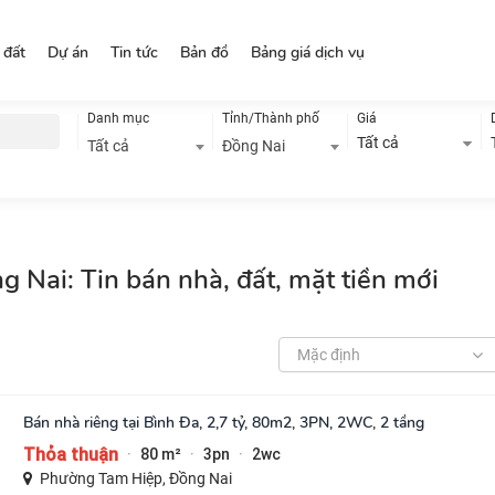
 đất
Dự án
Tin tức
Bản đồ
Bảng giá dịch vụ
Danh mục
Tỉnh/Thành phố
Giá
Tất cả
Tất cả
Đồng Nai
 Nai: Tin bán nhà, đất, mặt tiền mới
Mặc định
Bán nhà riêng tại Bình Đa, 2,7 tỷ, 80m2, 3PN, 2WC, 2 tầng
Thỏa thuận
80 m²
3pn
2wc
·
·
·
Phường Tam Hiệp, Đồng Nai