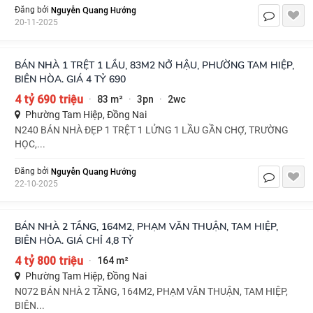
Nguyễn Quang Hướng
Đăng bởi
20-11-2025
BÁN NHÀ 1 TRỆT 1 LẦU, 83M2 NỞ HẬU, PHƯỜNG TAM HIỆP,
BIÊN HÒA. GIÁ 4 TỶ 690
4 tỷ 690 triệu
83 m²
3pn
2wc
·
·
·
Phường Tam Hiệp, Đồng Nai
N240 BÁN NHÀ ĐẸP 1 TRỆT 1 LỬNG 1 LẦU GẦN CHỢ, TRƯỜNG
HỌC,...
Nguyễn Quang Hướng
Đăng bởi
22-10-2025
BÁN NHÀ 2 TẦNG, 164M2, PHẠM VĂN THUẬN, TAM HIỆP,
BIÊN HÒA. GIÁ CHỈ 4,8 TỶ
4 tỷ 800 triệu
164 m²
·
Phường Tam Hiệp, Đồng Nai
N072 BÁN NHÀ 2 TẦNG, 164M2, PHẠM VĂN THUẬN, TAM HIỆP,
BIÊN...