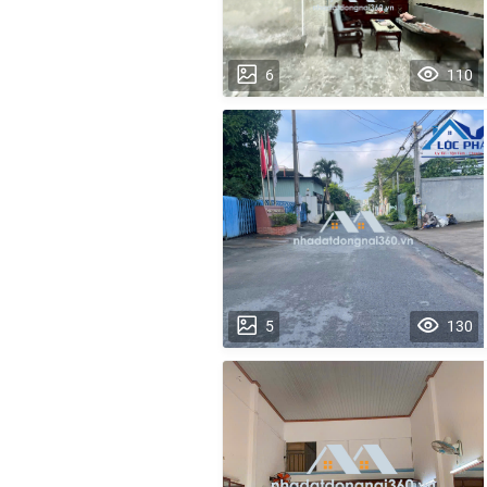
6
110
5
130