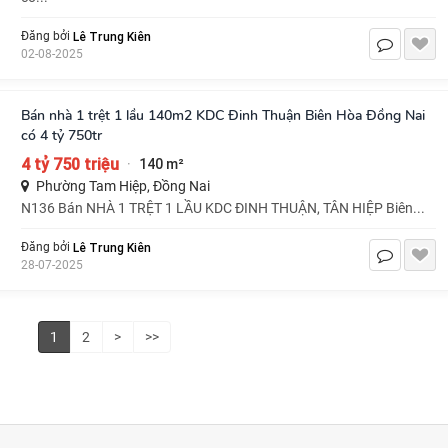
Lê Trung Kiên
Đăng bởi
02-08-2025
Bán nhà 1 trệt 1 lầu 140m2 KDC Đinh Thuận Biên Hòa Đồng Nai
có 4 tỷ 750tr
4 tỷ 750 triệu
140 m²
·
Phường Tam Hiệp, Đồng Nai
N136 Bán NHÀ 1 TRỆT 1 LẦU KDC ĐINH THUẬN, TÂN HIỆP Biên...
Lê Trung Kiên
Đăng bởi
28-07-2025
1
2
>
>>