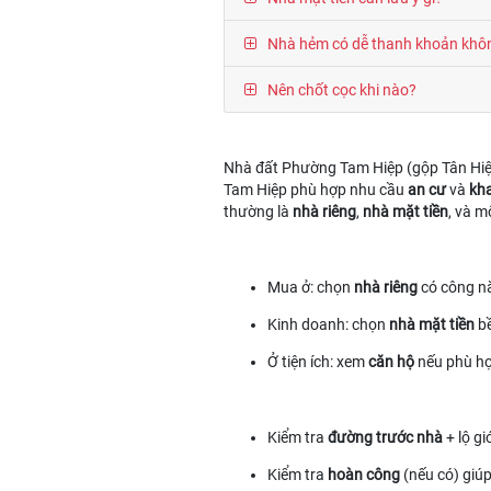
Nhà hẻm có dễ thanh khoản khô
Nên chốt cọc khi nào?
Nhà đất Phường Tam Hiệp (gộp Tân Hiệp
Tam Hiệp phù hợp nhu cầu
an cư
và
kha
thường là
nhà riêng
,
nhà mặt tiền
, và 
Mua ở: chọn
nhà riêng
có công nă
Kinh doanh: chọn
nhà mặt tiền
bề
Ở tiện ích: xem
căn hộ
nếu phù h
Kiểm tra
đường trước nhà
+ lộ gi
Kiểm tra
hoàn công
(nếu có) giúp