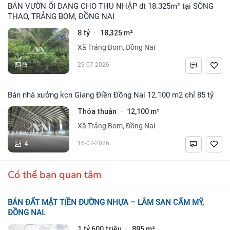
BÁN VƯỜN ỔI ĐANG CHO THU NHẬP dt 18.325m² tại SÔNG
THAO, TRẢNG BOM, ĐỒNG NAI
8 tỷ
18,325 m²
·
Xã Trảng Bom, Đồng Nai
5
29-07-2026
Bán nhà xưởng kcn Giang Điền Đồng Nai 12.100 m2 chỉ 85 tỷ
Thỏa thuận
12,100 m²
·
Xã Trảng Bom, Đồng Nai
4
16-07-2026
Có thể bạn quan tâm
BÁN ĐẤT MẶT TIỀN ĐƯỜNG NHỰA – LÂM SAN CẨM MỸ,
ĐỒNG NAI.
1 tỷ 600 triệu
895 m²
·