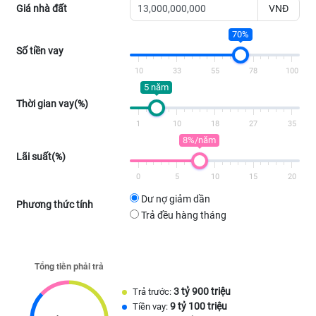
Giá nhà đất
VNĐ
70%
Số tiền vay
10
33
55
78
100
5 năm
Thời gian vay(%)
1
10
18
27
35
8%/năm
Lãi suất(%)
0
5
10
15
20
Dư nợ giảm dần
Phương thức tính
Trả đều hàng tháng
3 tỷ 900 triệu
Trả trước:
9 tỷ 100 triệu
Tiền vay: