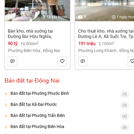
10
8
1 ngày trước
1 ngày trư
Bán kho, nhà xưởng tại
Cho thuê kho, nhà xưởng tại
Đường Bùi Hữu Nghĩa,
Đường Lê A, Xã Suối Tre, Tp
Phường Tân Hạnh, Biên Hòa,
Long Khánh, Đồng Nai giá
2
2
90 tỷ
191 triệu
10,000m
2,100m
Đồng Nai giá 90 tỷ
191 Triệu
Phường Biên Hòa
,
Đồng Nai
Phường Long Khánh
,
Đồng N
Bán đất tại Đồng Nai
Bán đất tại Phường Phước Bình
(9)
Bán đất tại Xã Đại Phước
(9)
Bán đất tại Phường Trấn Biên
(8)
Bán đất tại Phường Biên Hòa
(8)