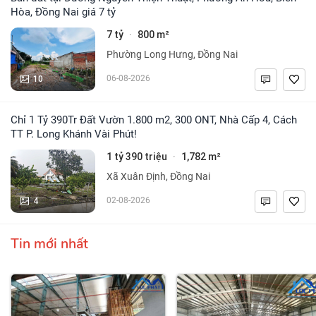
Hòa, Đồng Nai giá 7 tỷ
7 tỷ
800 m²
·
Phường Long Hưng, Đồng Nai
10
06-08-2026
Chỉ 1 Tỷ 390Tr Đất Vườn 1.800 m2, 300 ONT, Nhà Cấp 4, Cách
TT P. Long Khánh Vài Phút!
1 tỷ 390 triệu
1,782 m²
·
Xã Xuân Định, Đồng Nai
4
02-08-2026
Tin mới nhất