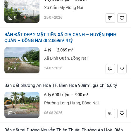
Xã Cẩm Mỹ, Đồng Nai
5
25-07-2026
BÁN ĐẤT ĐẸP 2 MẶT TIỀN XÃ GIA CANH – HUYỆN ĐỊNH
QUÁN – ĐỒNG NAI dt 2.069m² 4 tỷ
4 tỷ
2,069 m²
·
Xã Định Quán, Đồng Nai
4
24-07-2026
Bán đất phường An Hòa TP. Biên Hòa 908m², giá chỉ 6,6 tỷ
6 tỷ 600 triệu
900 m²
·
Phường Long Hưng, Đồng Nai
6
06-08-2026
Bán đất tại Đường Nguyễn Thiện Thuật, Phường An Hoà, Biên