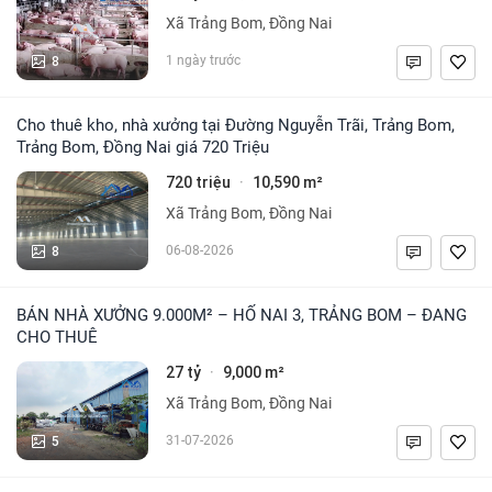
Xã Trảng Bom, Đồng Nai
8
1 ngày trước
Cho thuê kho, nhà xưởng tại Đường Nguyễn Trãi, Trảng Bom,
Trảng Bom, Đồng Nai giá 720 Triệu
720 triệu
10,590 m²
·
Xã Trảng Bom, Đồng Nai
8
06-08-2026
BÁN NHÀ XƯỞNG 9.000M² – HỐ NAI 3, TRẢNG BOM – ĐANG
CHO THUÊ
27 tỷ
9,000 m²
·
Xã Trảng Bom, Đồng Nai
5
31-07-2026