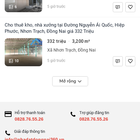
6
5 giờ trước
Cho thuê kho, nhà xưởng tại Đường Nguyễn Ái Quốc, Hiệp
Phước, Nhơn Trạch, Đồng Nai giá 332 Triệu
332 triệu
3,200 m²
·
Xã Nhơn Trạch, Đồng Nai
10
5 giờ trước
Mở rộng
Hỗ trợ thanh toán
Trợ giúp đăng tin
0828.76.55.26
0828.76.55.26
Giải đáp thông tin
info@nhadatdongnai360.vn