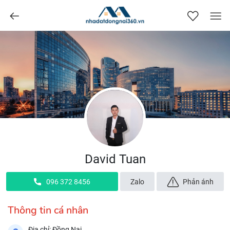
nhadatdongnai360.vn
David Tuan
096 372 8456
Zalo
Phản ánh
Thông tin cá nhân
Địa chỉ: Đồng Nai