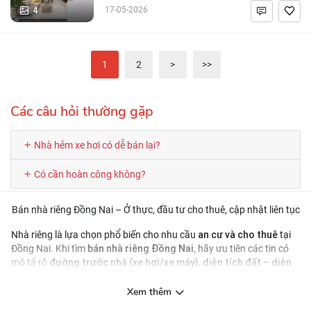
4
17-05-2026
1
2
>
>>
Các câu hỏi thường gặp
Nhà hẻm xe hơi có dễ bán lại?
Có cần hoàn công không?
Bán nhà riêng Đồng Nai – Ở thực, đầu tư cho thuê, cập nhật liên tục
an cư và cho thuê
Nhà riêng là lựa chọn phổ biến cho nhu cầu
tại
bán nhà riêng Đồng Nai
Đồng Nai. Khi tìm
, hãy ưu tiên các tin có
đường trước nhà (xe hơi/xe máy), diện tích đất – diện
mô tả rõ
tích xây dựng
, và thông tin pháp lý (sổ, hoàn công nếu có). Việc lọc
tin đúng ngay từ đầu giúp bạn giảm thời gian đi xem và tăng khả
Xem thêm
năng chốt nhanh.