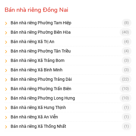
Nên chọn nhà riêng theo nhu cầu
Bán nhà riêng Đồng Nai
Mua để ở:
khu dân cư ổn định, tiện ích gần, nhà ít sửa
Bán nhà riêng Phường Tam Hiệp
(8)
Mua cho thuê:
gần trục giao thông, khu có nhu cầu thuê cao
Bán nhà riêng Phường Biên Hòa
(40)
Mua nâng cấp:
nhà cũ giá tốt, pháp lý sạch, dễ cải tạo
Bán nhà riêng Xã Trị An
(4)
Checklist 8 điểm trước khi đặt cọc
Bán nhà riêng Phường Tân Triều
(4)
Chủ sở hữu/đồng sở hữu trên sổ
Bán nhà riêng Xã Trảng Bom
(3)
Diện tích thực tế – ranh mốc
Bán nhà riêng Xã Bình Minh
(3)
Đường/hẻm: rộng bao nhiêu, có lộ giới không
Bán nhà riêng Phường Trảng Dài
(22)
Kết cấu: móng, tường, chống thấm, điện nước
Bán nhà riêng Phường Trấn Biên
(10)
Pháp lý xây dựng/hoàn công (nếu có)
Bán nhà riêng Phường Long Hưng
(10)
Tình trạng thế chấp/giải chấp
Bán nhà riêng Xã Hưng Thịnh
(1)
Bán nhà riêng Xã An Viễn
(1)
Hàng xóm, an ninh, ngập nước
Bán nhà riêng Xã Thống Nhất
(1)
Điều khoản cọc: thời gian công chứng, phạt cọc, hoàn cọc.