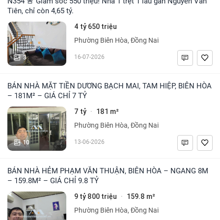
N354 🚨 Giảm sốc 550 triệu! Nhà 1 trệt 1 lầu gần Nguyễn Văn
Tiên, chỉ còn 4,65 tỷ.
4 tỷ 650 triệu
Phường Biên Hòa, Đồng Nai
3
16-07-2026
BÁN NHÀ MẶT TIỀN DƯƠNG BẠCH MAI, TAM HIỆP, BIÊN HÒA
– 181M² – GIÁ CHỈ 7 TỶ
7 tỷ
181 m²
·
Phường Biên Hòa, Đồng Nai
10
13-06-2026
BÁN NHÀ HẺM PHẠM VĂN THUẬN, BIÊN HÒA – NGANG 8M
– 159.8M² – GIÁ CHỈ 9.8 TỶ
9 tỷ 800 triệu
159.8 m²
·
Phường Biên Hòa, Đồng Nai