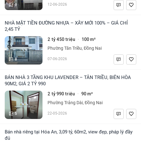
9
12-06-2026
NHÀ MẶT TIỀN ĐƯỜNG NHỰA – XÂY MỚI 100% – GIÁ CHỈ
2,45 TỶ
2 tỷ 450 triệu
100 m²
·
Phường Tân Triều, Đồng Nai
8
07-06-2026
BÁN NHÀ 3 TẦNG KHU LAVENDER – TÂN TRIỀU, BIÊN HÒA
90M2, GIÁ 2 TỶ 990
2 tỷ 990 triệu
90 m²
·
Phường Trảng Dài, Đồng Nai
5
22-05-2026
Bán nhà riêng tại Hóa An, 3,09 tỷ, 60m2, view đẹp, pháp lý đầy
đủ