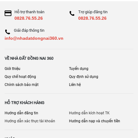
[
] • [
] • [
Bán nhà đất Đồng Nai
Nhà đất Long Thành
Bán đất Đồng
] • [
]
Nai
Bán nhà mặt phố Đồng Nai
Hỗ trợ thanh toán
Trợ giúp đăng tin
0828.76.55.26
0828.76.55.26
Giải đáp thông tin
info@nhadatdongnai360.vn
VỀ NHÀ ĐẤT ĐỒNG NAI 360
Giới thiệu
Tuyển dụng
Quy chế hoạt động
Quy định sử dụng
Chính sách bảo mật
Liên hệ
HỖ TRỢ KHÁCH HÀNG
Hướng dẫn đăng tin
Hướng dẫn kích hoạt TK
Hướng dẫn xác thực tài khoản
Hướng dẫn nạp và chuyển tiền