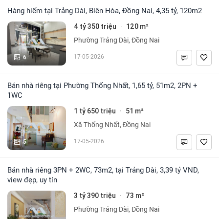
Hàng hiếm tại Trảng Dài, Biên Hòa, Đồng Nai, 4,35 tỷ, 120m2
4 tỷ 350 triệu
120 m²
·
Phường Trảng Dài, Đồng Nai
6
17-05-2026
Bán nhà riêng tại Phường Thống Nhất, 1,65 tỷ, 51m2, 2PN +
1WC
1 tỷ 650 triệu
51 m²
·
Xã Thống Nhất, Đồng Nai
5
17-05-2026
Bán nhà riêng 3PN + 2WC, 73m2, tại Trảng Dài, 3,39 tỷ VND,
view đẹp, uy tín
3 tỷ 390 triệu
73 m²
·
Phường Trảng Dài, Đồng Nai