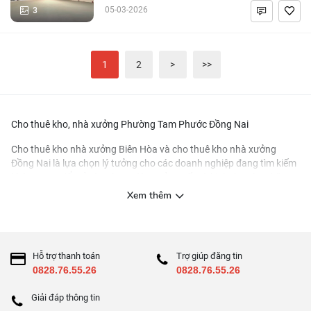
3
05-03-2026
1
2
>
>>
Cho thuê kho, nhà xưởng Phường Tam Phước Đồng Nai
Cho thuê kho nhà xưởng Biên Hòa
và
cho thuê kho nhà xưởng
Đồng Nai
là lựa chọn lý tưởng cho các doanh nghiệp đang tìm kiếm
không gian để mở rộng hoạt động sản xuất và kinh doanh. Những
khu vực này được biết đến với vị trí địa lý thuận lợi và hệ thống hạ
Xem thêm
tầng phát triển, tạo điều kiện thuận lợi cho việc vận chuyển và
logistics.
Tại các khu công nghiệp và khu chế xuất ở Đồng Nai và Biên Hòa,
Hỗ trợ thanh toán
Trợ giúp đăng tin
doanh nghiệp có thể dễ dàng tìm thấy nhiều lựa chọn về kho, nhà
0828.76.55.26
0828.76.55.26
xưởng với các mức diện tích và giá cả đa dạng, cùng với nhiều tiện
ích đi kèm. Điều này không chỉ giúp tiết kiệm chi phí đầu tư ban đầu
Giải đáp thông tin
mà còn cho phép các công ty tập trung nguồn lực vào các hoạt