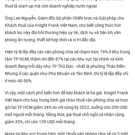
thuê là start-up mà còn doanh nghiệp nước ngoài.
Ông Leo Nguyễn, Giám đốc bộ phận Chiến lược và Giải pháp cho
Khách thuê của Knight Frank Việt Nam, cho biết công thức hút
khách lúc này đòi hỏi thương hiệu uy tín, dịch vụ và tiện ích văn
phòng ấn tượng, thiết kế hợp thời và vị trí đắc địa.
Hiện tỷ lệ lấp đầy các văn phòng chia sẻ chạm mức 79% ở khu trung
tâm TP HCM, thậm chí đến 87% tại các khu vực tài chính và kinh
doanh đang trỗi dậy như TP Thủ Đức - nhất là phường Thảo Điền.
Nhưng ở các quận như Phú Nhuận và Tân Bình, thì tỷ lệ lấp đầy chỉ
ở mức 40-50%.
Vì vậy, một cách phổ biến hơn để kéo khách là hạ giá. Knight Frank
Việt Nam cho hay, trung bình giá chào thuê văn phòng chia sẻ trọn
gói tại TP HCM giảm 34% so với cùng kỳ 2022, xuống còn 209 USD
một người mỗi tháng. Đồng thời, giá thuê chỗ ngồi cá nhân cũng
giảm 35%, chỉ còn 139 USD mỗi tháng.
Ngay tại khu vực trung tâm, một chuỗi văn phòng chia sẻ có 5 mặt