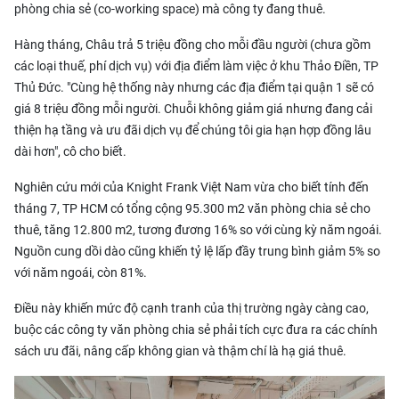
phòng chia sẻ (co-working space) mà công ty đang thuê.
Hàng tháng, Châu trả 5 triệu đồng cho mỗi đầu người (chưa gồm
các loại thuế, phí dịch vụ) với địa điểm làm việc ở khu Thảo Điền, TP
Thủ Đức. "Cùng hệ thống này nhưng các địa điểm tại quận 1 sẽ có
giá 8 triệu đồng mỗi người. Chuỗi không giảm giá nhưng đang cải
thiện hạ tầng và ưu đãi dịch vụ để chúng tôi gia hạn hợp đồng lâu
dài hơn", cô cho biết.
Nghiên cứu mới của Knight Frank Việt Nam vừa cho biết tính đến
tháng 7, TP HCM có tổng cộng 95.300 m2 văn phòng chia sẻ cho
thuê, tăng 12.800 m2, tương đương 16% so với cùng kỳ năm ngoái.
Nguồn cung dồi dào cũng khiến tỷ lệ lấp đầy trung bình giảm 5% so
với năm ngoái, còn 81%.
Điều này khiến mức độ cạnh tranh của thị trường ngày càng cao,
buộc các công ty văn phòng chia sẻ phải tích cực đưa ra các chính
sách ưu đãi, nâng cấp không gian và thậm chí là hạ giá thuê.