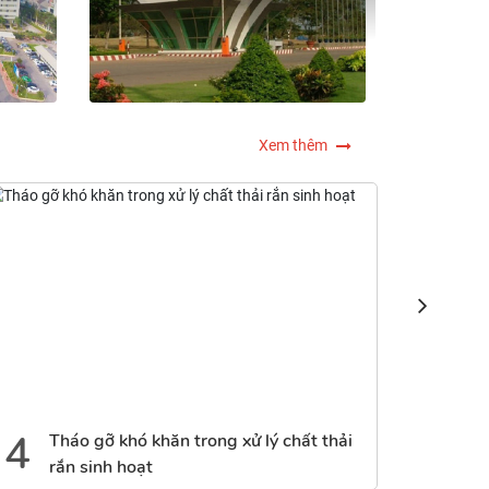
Xem thêm
5
 xử lý chất thải
Kiến nghị điều chỉnh Dự án Thu hồ
thường, hỗ trợ, tái định cư Sân b