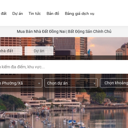
 đất
Dự án
Tin tức
Bản đồ
Bảng giá dịch vụ
Mua Bán Nhà Đất Đồng Nai | Bất Động Sản Chính Chủ
nhà đất
Dự án
Chọn khoảng
n Phường/Xã
Chọn dự án
2
2
 m
- 30 m
Chọn hướng nhà