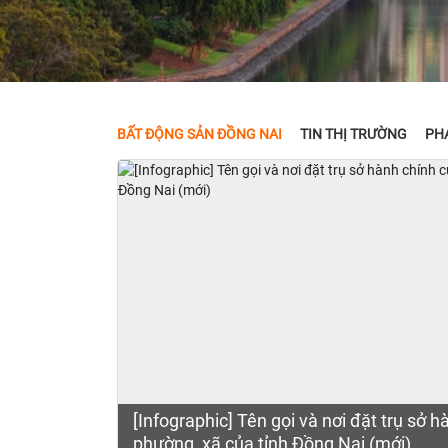
BẤT ĐỘNG SẢN ĐỒNG NAI
TIN THỊ TRƯỜNG
PHÁ
[Infographic] Tên gọi và nơi đặt trụ sở 
phường, xã của tỉnh Đồng Nai (mới)