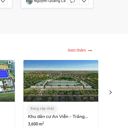
Nguyễn Quang Lâm
Xem thêm
nhật
Đang cập nhật
ư An Viễn - Trảng
Ecopark Nhơn Trạch
65 ha