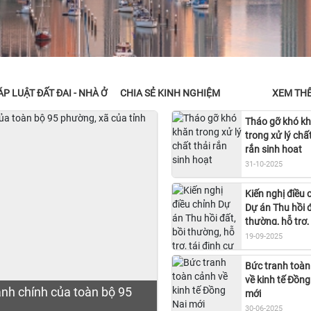
P LUẬT ĐẤT ĐAI - NHÀ Ở
CHIA SẺ KINH NGHIỆM
XEM TH
Tháo gỡ khó k
trong xử lý chất
rắn sinh hoạt
31-10-2025
Kiến nghị điều 
Dự án Thu hồi đ
thường, hỗ trợ, 
định cư Sân ba
19-09-2025
Thành
Bức tranh toàn
về kinh tế Đồng
hành chính của toàn bộ 95
mới
30-06-2025