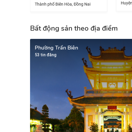
Huyện Nhơn Trạch, Đồng Nai
hố Biên Hòa, Đồng Nai
Bất động sản theo địa điểm
Phường Trấn Biên
53 tin đăng