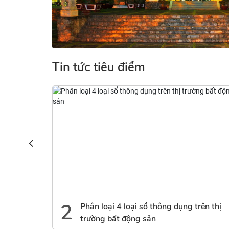
Tin tức tiêu điểm
3
ại 4 loại sổ thông dụng trên thị
Cách đăng tin 
bất động sản
hiệu quả