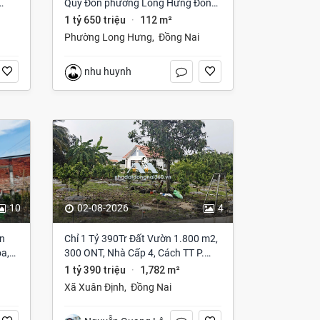
Quý Đôn phường Long Hưng Đồng
Nai
1 tỷ 650 triệu
112 m²
·
Phường Long Hưng
,
Đồng Nai
nhu huynh
10
02-08-2026
4
ện
Chỉ 1 Tỷ 390Tr Đất Vườn 1.800 m2,
a,
300 ONT, Nhà Cấp 4, Cách TT P.
Long Khánh Vài Phút!
1 tỷ 390 triệu
1,782 m²
·
Xã Xuân Định
,
Đồng Nai