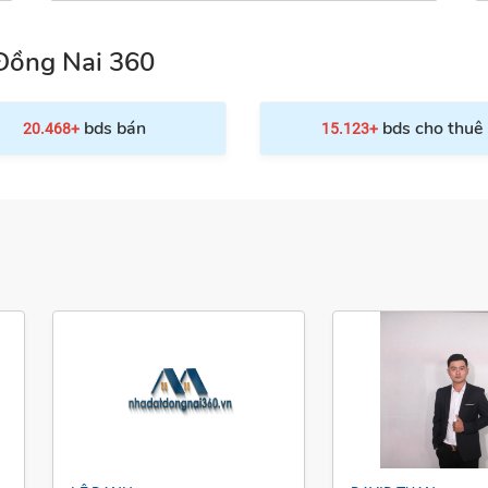
Đồng Nai 360
bds bán
bds cho thuê
20.468+
15.123+