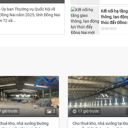
 Ủy ban Thường vụ Quốc hội về
Kết nối hạ tầng
h Đồng Nai năm 2025, tỉnh Đồng Nai
thông, tạo độn
m 72 xã...
thúc đẩy Đồng 
mới phát triển
30-06-2025
7 giờ trước
2
17 giờ trước
thuê kho, nhà xưởng Đường
Cho thuê kho, nhà xưởng tại Đ