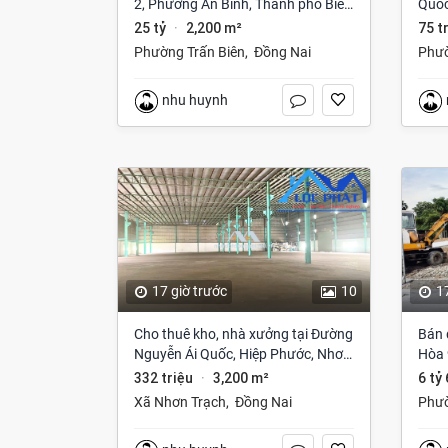
2, Phường An Bình, Thành phố Biên
Quốc
Hòa, Đồng Nai giá 25 tỷ
Bom,
25 tỷ
2,200 m²
75 t
·
Phường Trấn Biên
,
Đồng Nai
Phườ
nhu huynh
17 giờ trước
10
1
Cho thuê kho, nhà xưởng tại Đường
Bán 
Nguyễn Ái Quốc, Hiệp Phước, Nhơn
Hòa 
Trạch, Đồng Nai giá 332 Triệu
332 triệu
3,200 m²
6 tỷ
·
Xã Nhơn Trạch
,
Đồng Nai
Phư