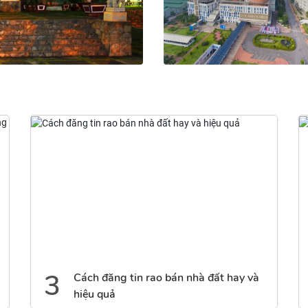
Phường Long Khánh
19 tin đăng
4
rao bán nhà đất hay và
Tháo gỡ khó khăn trong
rắn sinh hoạt