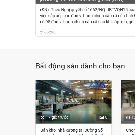
(ĐN)- Theo Nghị quyết số 1662/NQ-UBTVQH15 của
việc sắp xếp các đơn vị hành chính cấp xã của tỉn
có 95 đơn vị hành chính cấp xã sau khi sắp xếp, gồ
21-06-2025
Bất động sản dành cho bạn
17 giờ trước
8
1
Bán kho, nhà xưởng tại Đường Số
Cho 