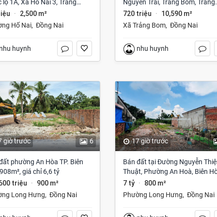
 lộ 1A, Xã Hố Nai 3, Trảng
Nguyễn Trãi, Trảng Bom, Trảng
 Đồng Nai giá 75 Triệu
Bom, Đồng Nai giá 720 Triệu
riệu
2,500 m²
720 triệu
10,590 m²
·
·
ng Hố Nai
,
Đồng Nai
Xã Trảng Bom
,
Đồng Nai
nhu huynh
nhu huynh
7 giờ trước
6
17 giờ trước
đất phường An Hòa TP. Biên
Bán đất tại Đường Nguyễn Thi
908m², giá chỉ 6,6 tỷ
Thuật, Phường An Hoà, Biên Hò
Đồng Nai giá 7 tỷ
 600 triệu
900 m²
7 tỷ
800 m²
·
·
ờng Long Hưng
,
Đồng Nai
Phường Long Hưng
,
Đồng Nai