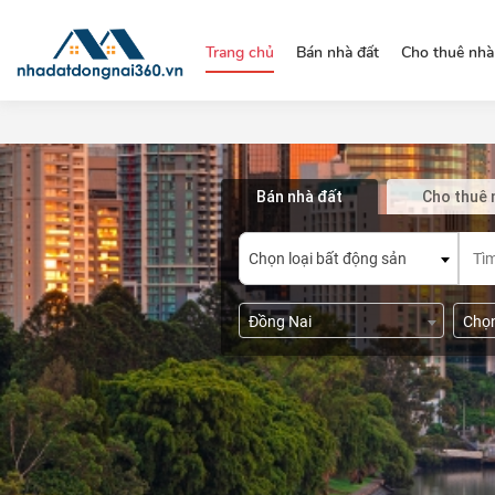
https://nhadatdongnai360.vn/
Trang chủ
Bán nhà đất
Cho thuê nhà
Bán nhà đất
Cho thuê 
Chọn loại bất động sản
Đồng Nai
Chọ
20
Chọn đường/phố