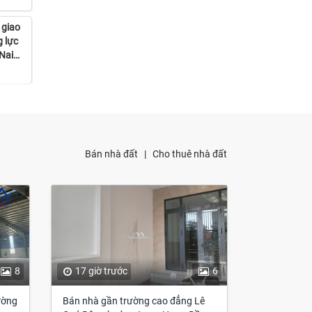
 giao
g lực
Nai
Bán nhà đất
|
Cho thuê nhà đất
8
17 giờ trước
6
ường
Bán nhà gần trường cao đẳng Lê