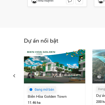
nhu huynh
Dự án nổi bật
Đang cập nhật
ng mở bán
Dự án Swan Bay
òa Golden Town
200 ha
a