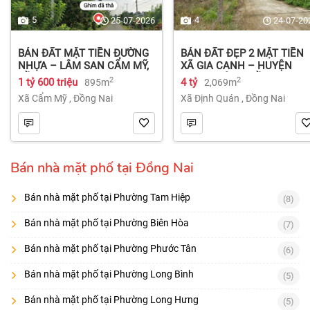
5
4
25-07-2026
24-07-20
BÁN ĐẤT MẶT TIỀN ĐƯỜNG
BÁN ĐẤT ĐẸP 2 MẶT TIỀN
NHỰA – LÂM SAN CẨM MỸ,
XÃ GIA CANH – HUYỆN
ĐỒNG NAI.
ĐỊNH QUÁN – ĐỒNG NAI dt
2
2
1 tỷ 600 triệu
4 tỷ
895m
2,069m
2.069m² 4 tỷ
Xã Cẩm Mỹ
,
Đồng Nai
Xã Định Quán
,
Đồng Nai
Bán nhà mặt phố tại Đồng Nai
Bán nhà mặt phố tại Phường Tam Hiệp
(8)
Bán nhà mặt phố tại Phường Biên Hòa
(7)
Bán nhà mặt phố tại Phường Phước Tân
(6)
Bán nhà mặt phố tại Phường Long Bình
(5)
Bán nhà mặt phố tại Phường Long Hưng
(5)