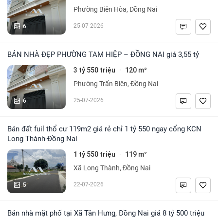
Phường Biên Hòa, Đồng Nai
6
25-07-2026
BÁN NHÀ ĐẸP PHƯỜNG TAM HIỆP – ĐỒNG NAI giá 3,55 tỷ
3 tỷ 550 triệu
120 m²
·
Phường Trấn Biên, Đồng Nai
6
25-07-2026
Bán đất fuil thổ cư 119m2 giá rẻ chỉ 1 tỷ 550 ngay cổng KCN
Long Thành-Đồng Nai
1 tỷ 550 triệu
119 m²
·
Xã Long Thành, Đồng Nai
5
22-07-2026
Bán nhà mặt phố tại Xã Tân Hưng, Đồng Nai giá 8 tỷ 500 triệu