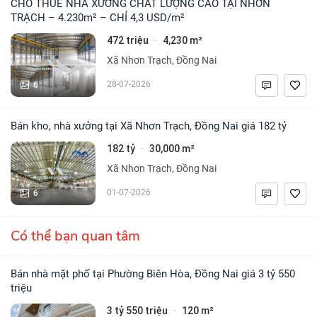
CHO THUÊ NHÀ XƯỞNG CHẤT LƯỢNG CAO TẠI NHƠN
TRẠCH – 4.230m² – CHỈ 4,3 USD/m²
472 triệu
4,230 m²
·
Xã Nhơn Trạch, Đồng Nai
6
28-07-2026
Bán kho, nhà xưởng tại Xã Nhơn Trạch, Đồng Nai giá 182 tỷ
182 tỷ
30,000 m²
·
Xã Nhơn Trạch, Đồng Nai
6
01-07-2026
Có thể bạn quan tâm
Bán nhà mặt phố tại Phường Biên Hòa, Đồng Nai giá 3 tỷ 550
triệu
3 tỷ 550 triệu
120 m²
·