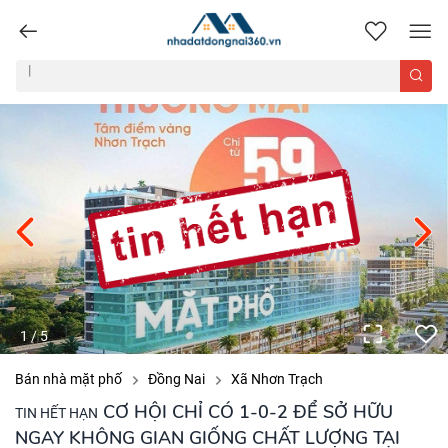
nhadatdongnai360.vn
1
/
5
Bán nhà mặt phố
Đồng Nai
Xã Nhơn Trạch
CƠ HỘI CHỈ CÓ 1-0-2 ĐỂ SỞ HỮU
TIN HẾT HẠN
NGAY KHÔNG GIAN GIỐNG CHẤT LƯỢNG TẠI