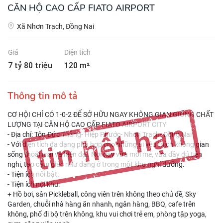
CĂN HỘ CAO CẤP FIATO AIRPORT
Xã Nhơn Trạch, Đồng Nai
Giá
Diện tích
7 tỷ 80 triệu
120 m²
Thông tin mô tả
CƠ HỘI CHỈ CÓ 1-0-2 ĐỂ SỞ HỮU NGAY KHÔNG GIAN GIỐNG CHẤT
LƯỢNG TẠI CĂN HỘ CAO CẤP FIATO AIRPORT CITY
- Địa chỉ: Tôn Đức Thắng- Hiệp Phước- Nhơn Trạch- Đồng Nai
- Với diện tích đa dạng phù hợp cho những ai yêu thích không gian
sống thoải mái và hiện đại. Nơi đây vừa mới mẻ, vừa đầy đủ tiện
nghi, tạo cảm giác như đang ở trong một khu nghỉ dưỡng.
- Tiện ích nổi bật:
- Tiện ích nội khu:
+ Hồ bơi, sân Pickleball, công viên trên không theo chủ đề, Sky
Garden, chuỗi nhà hàng ăn nhanh, ngân hàng, BBQ, cafe trên
không, phố đi bộ trên không, khu vui chơi trẻ em, phòng tập yoga,