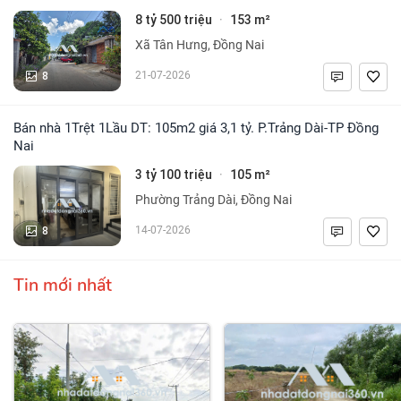
8 tỷ 500 triệu
153 m²
·
Xã Tân Hưng, Đồng Nai
8
21-07-2026
Bán nhà 1Trệt 1Lầu DT: 105m2 giá 3,1 tỷ. P.Trảng Dài-TP Đồng
Nai
3 tỷ 100 triệu
105 m²
·
Phường Trảng Dài, Đồng Nai
8
14-07-2026
Tin mới nhất