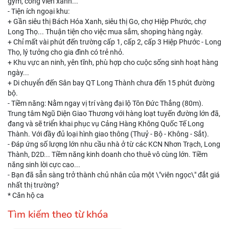
gym, công viên xanh...
- Tiện ích ngoại khu:
+ Gần siêu thị Bách Hóa Xanh, siêu thị Go, chợ Hiệp Phước, chợ
Long Thọ... Thuận tiện cho việc mua sắm, shoping hàng ngày.
+ Chỉ mất vài phút đến trường cấp 1, cấp 2, cấp 3 Hiệp Phước - Long
Thọ, lý tưởng cho gia đình có trẻ nhỏ.
+ Khu vực an ninh, yên tĩnh, phù hợp cho cuộc sống sinh hoạt hàng
ngày...
+ Di chuyển đến Sân bay QT Long Thành chưa đến 15 phút đường
bộ.
- Tiềm năng: Nằm ngay vị trí vàng đại lộ Tôn Đức Thắng (80m).
Trung tâm Ngũ Diện Giao Thương với hàng loạt tuyến đường lớn đã,
đang và sẽ triển khai phục vụ Cảng Hàng Không Quốc Tế Long
Thành. Với đầy đủ loại hình giao thông (Thuỷ - Bộ - Không - Sắt).
- Đáp ứng số lượng lớn nhu cầu nhà ở từ các KCN Nhơn Trạch, Long
Thành, D2D... Tiềm năng kinh doanh cho thuê vô cùng lớn. Tiềm
năng sinh lời cực cao...
- Bạn đã sẵn sàng trở thành chủ nhân của một \"viên ngọc\" đắt giá
nhất thị trường?
* Căn hộ ca
Tìm kiếm theo từ khóa