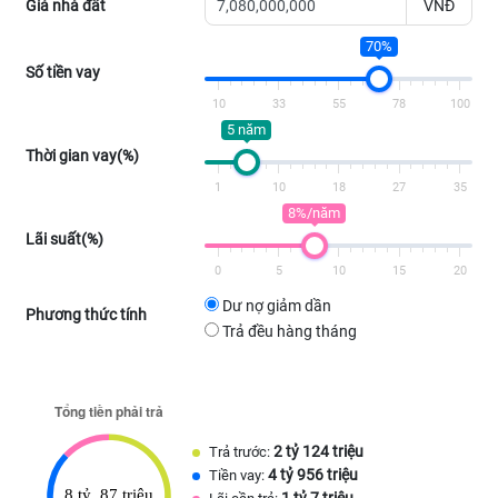
Giá nhà đất
VNĐ
70%
Số tiền vay
10
33
55
78
100
5 năm
Thời gian vay(%)
1
10
18
27
35
8%/năm
Lãi suất(%)
0
5
10
15
20
Dư nợ giảm dần
Phương thức tính
Trả đều hàng tháng
2 tỷ 124 triệu
Trả trước:
4 tỷ 956 triệu
Tiền vay:
1 tỷ 7 triệu