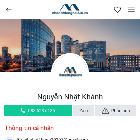
nhadatdongnai360.vn
Nguyễn Nhật Khánh
088 623 6185
Zalo
Phản ánh
Thông tin cá nhân
Email: nhatkhanh20297@gmail.com