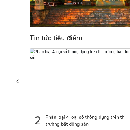
Tin tức tiêu điểm
3
rên thị
Cách đăng tin rao bán nhà đất hay và
hiệu quả