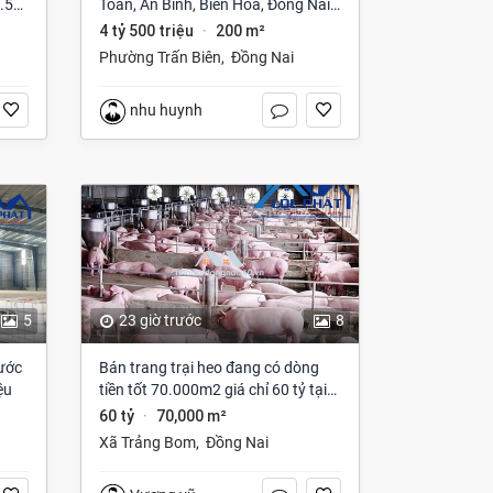
.5
Toản, An Bình, Biên Hòa, Đồng Nai
giá 4 tỷ 500 triệu
4 tỷ 500 triệu
200 m²
·
Phường Trấn Biên
,
Đồng Nai
nhu huynh
5
23 giờ trước
8
ước
Bán trang trại heo đang có dòng
ệu
tiền tốt 70.000m2 giá chỉ 60 tỷ tại
Trảng Bom Đồng Nai
60 tỷ
70,000 m²
·
Xã Trảng Bom
,
Đồng Nai