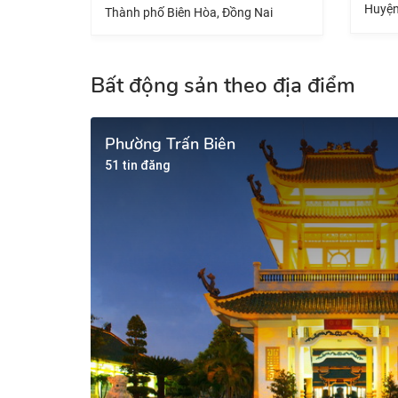
Huyện Nhơn Trạch, Đồng Nai
Nai
Huyện
Bất động sản theo địa điểm
Phường Trấn Biên
51 tin đăng