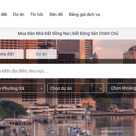
 đất
Dự án
Tin tức
Bản đồ
Bảng giá dịch vụ
Mua Bán Nhà Đất Đồng Nai | Bất Động Sản Chính Chủ
nhà đất
Dự án
Chọn khoảng
n Phường/Xã
Chọn dự án
2
500 m
Chọn hướng nhà