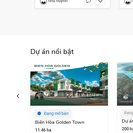
nhu huynh
Dự án nổi bật
Đang cập nhật
Đ
Dự án Swan Bay
An P
200 ha
1.3 h