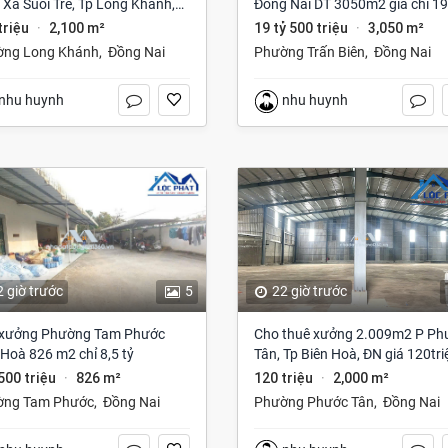
, Xã Suối Tre, Tp Long Khánh,
Đồng Nai DT 3050m2 giá chỉ 19
 Nai giá 191 Triệu
tỷ
triệu
2,100 m²
19 tỷ 500 triệu
3,050 m²
·
·
ờng Long Khánh
,
Đồng Nai
Phường Trấn Biên
,
Đồng Nai
nhu huynh
nhu huynh
2 giờ trước
5
22 giờ trước
xưởng Phường Tam Phước
Cho thuê xưởng 2.009m2 P Ph
 Hoà 826 m2 chỉ 8,5 tỷ
Tân, Tp Biên Hoà, ĐN giá 120tri
 500 triệu
826 m²
120 triệu
2,000 m²
·
·
ờng Tam Phước
,
Đồng Nai
Phường Phước Tân
,
Đồng Nai