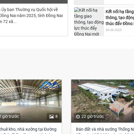
 Ủy ban Thường vụ Quốc hội về
Kết nối hạ tầng
h Đồng Nai năm 2025, tỉnh Đồng Nai
thông, tạo độn
m 72 xã...
thúc đẩy Đồng 
mới phát triển
30-06-2025
2 giờ trước
8
22 giờ trước
thuê kho, nhà xưởng tại Đường
Bán đất và nhà xưởng Thống N