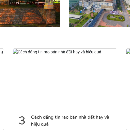
Phường Long Khánh
19 tin đăng
4
Tháo gỡ khó khăn trong xử lý chất thải
rắn sinh hoạt