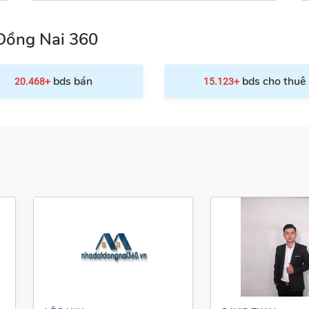
Đồng Nai 360
bds bán
bds cho thuê
20.468+
15.123+