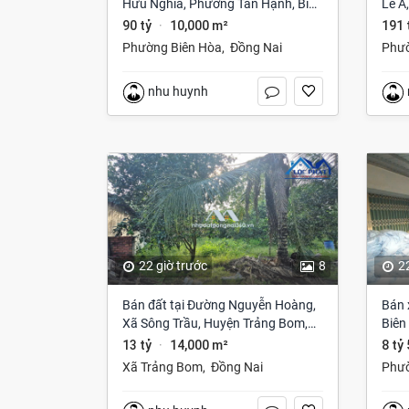
Hữu Nghĩa, Phường Tân Hạnh, Biên
Lê A
Hòa, Đồng Nai giá 90 tỷ
Đồng
90 tỷ
10,000 m²
191 
·
Phường Biên Hòa
,
Đồng Nai
Phư
nhu huynh
22 giờ trước
8
2
Bán đất tại Đường Nguyễn Hoàng,
Bán 
Xã Sông Trầu, Huyện Trảng Bom,
Biên
Đồng Nai giá 13 tỷ
13 tỷ
14,000 m²
8 tỷ
·
Xã Trảng Bom
,
Đồng Nai
Phư