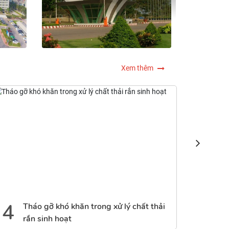
Xem thêm
5
6
Kiến nghị điều chỉnh Dự án Thu hồi đất, bồi
thường, hỗ trợ, tái định cư Sân bay Long