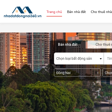
https://nhadatdongnai360.vn/
Trang chủ
Bán nhà đất
Cho thuê nhà
Bán nhà đất
Cho thuê 
Chọn loại bất động sản
Đồng Nai
Chọ
<= 
Chọn đường/phố