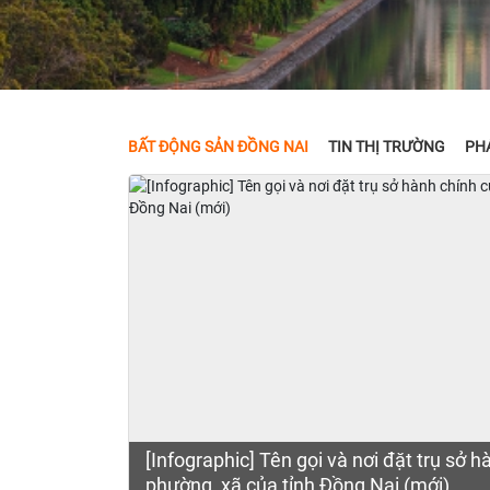
BẤT ĐỘNG SẢN ĐỒNG NAI
TIN THỊ TRƯỜNG
PHÁ
[Infographic] Tên gọi và nơi đặt trụ sở 
phường, xã của tỉnh Đồng Nai (mới)