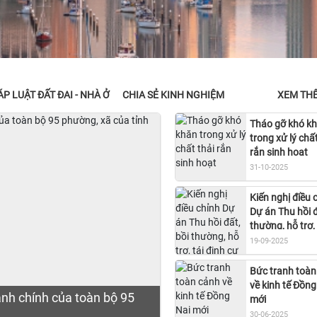
P LUẬT ĐẤT ĐAI - NHÀ Ở
CHIA SẺ KINH NGHIỆM
XEM TH
Tháo gỡ khó k
trong xử lý chất
rắn sinh hoạt
31-10-2025
Kiến nghị điều 
Dự án Thu hồi đ
thường, hỗ trợ, 
định cư Sân ba
19-09-2025
Thành
Bức tranh toàn
về kinh tế Đồng
hành chính của toàn bộ 95
mới
30-06-2025