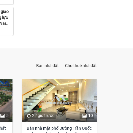
 giao
g lực
Nai
Bán nhà đất
|
Cho thuê nhà đất
5
22 giờ trước
10
hất
Bán nhà mặt phố Đường Trần Quốc