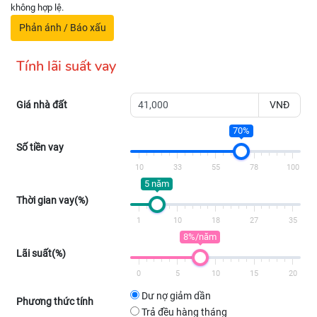
không hợp lệ.
Phản ánh / Báo xấu
Tính lãi suất vay
Giá nhà đất
VNĐ
70%
Số tiền vay
10
33
55
78
100
5 năm
Thời gian vay(%)
1
10
18
27
35
8%/năm
Lãi suất(%)
0
5
10
15
20
Dư nợ giảm dần
Phương thức tính
Trả đều hàng tháng