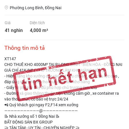
Phường Long Bình, Đồng Nai
Giá
Diện tích
41 nghìn
4,000 m²
Thông tin mô tả
XT147
CHO THUÊ KHO 4000M² TẠI P.LONG BÌNH - BIÊN HÒA - ĐỒNG NAI
GIÁ CHỈ 41K/M² ( CHỦ TRƯƠNG LÀM KHO HÀNG HÓA )
- Hiện trạng kho xưởng cao ráo đạt tiêu chuẩn , nền chịu lực cao ,
đáp ứng mọi tiêu chí cho mục đích làm kho hàng
- Giấy tờ pháp lý đầy đủ phù hợp chủ trương làm kho
- Đường xá giao thông thuận tiện không cấm giờ , xe container ra
vào thoải mái , có bảo vệ trực 24/24
📲 Quý khách gọi ngay F2,F14 xem xưởng
———————————@———————————
📝 Nhà xưởng số 1 Đồng Nai 📝
BẤT ĐỘNG SẢN BX GROUP
🤝 TẬN TÂM - UY TÍN - CHUYÊN NGHIỆP 🤝