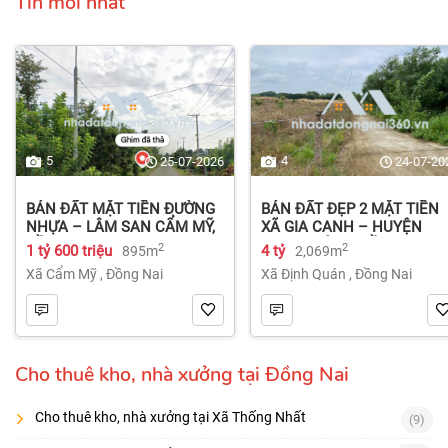
Tin mới nhất
5
4
25-07-2026
24-07-20
BÁN ĐẤT MẶT TIỀN ĐƯỜNG
BÁN ĐẤT ĐẸP 2 MẶT TIỀN
NHỰA – LÂM SAN CẨM MỸ,
XÃ GIA CANH – HUYỆN
ĐỒNG NAI.
ĐỊNH QUÁN – ĐỒNG NAI dt
2
2
1 tỷ 600 triệu
4 tỷ
895m
2,069m
2.069m² 4 tỷ
Xã Cẩm Mỹ
,
Đồng Nai
Xã Định Quán
,
Đồng Nai
Cho thuê kho, nhà xưởng tại Đồng Nai
Cho thuê kho, nhà xưởng tại Xã Thống Nhất
(9)