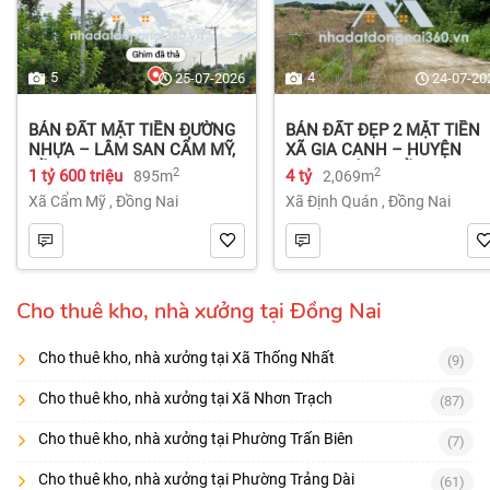
5
4
25-07-2026
24-07-20
BÁN ĐẤT MẶT TIỀN ĐƯỜNG
BÁN ĐẤT ĐẸP 2 MẶT TIỀN
NHỰA – LÂM SAN CẨM MỸ,
XÃ GIA CANH – HUYỆN
ĐỒNG NAI.
ĐỊNH QUÁN – ĐỒNG NAI dt
2
2
1 tỷ 600 triệu
4 tỷ
895m
2,069m
2.069m² 4 tỷ
Xã Cẩm Mỹ
,
Đồng Nai
Xã Định Quán
,
Đồng Nai
Cho thuê kho, nhà xưởng tại Đồng Nai
Cho thuê kho, nhà xưởng tại Xã Thống Nhất
(9)
Cho thuê kho, nhà xưởng tại Xã Nhơn Trạch
(87)
Cho thuê kho, nhà xưởng tại Phường Trấn Biên
(7)
Cho thuê kho, nhà xưởng tại Phường Trảng Dài
(61)