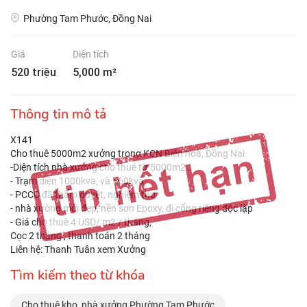
Phường Tam Phước, Đồng Nai
Giá
Diện tích
520 triệu
5,000 m²
Thông tin mô tả
X141
Cho thuê 5000m2 xưởng trong KCN Biên hoà, Đồng Nai
-Diện tích nhà xưởng cho thuê từ 5000m2 .
- Trạm điện 1000kva, và 560kva
- PCCC đã thẩm duyệt, nghiệm thu
- nhà xường mới đẹp, nền sơn Epoxy, đi cổng riêng độc lập
- Giá cho thuê 4 USD/ m2 / tháng,
Cọc 2 tháng , thanh toán 2 tháng
Liên hệ: Thanh Tuân xem Xưởng
Tìm kiếm theo từ khóa
Cho thuê kho, nhà xưởng Phường Tam Phước