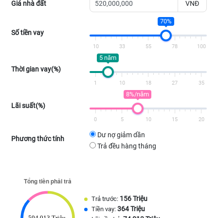
Giá nhà đất
VNĐ
70%
Số tiền vay
10
33
55
78
100
5 năm
Thời gian vay(%)
1
10
18
27
35
8%/năm
Lãi suất(%)
0
5
10
15
20
Dư nợ giảm dần
Phương thức tính
Trả đều hàng tháng
156 Triệu
Trả trước:
364 Triệu
Tiền vay: