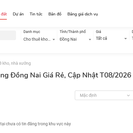
 đất
Dự án
Tin tức
Bản đồ
Bảng giá dịch vụ
Danh mục
Tỉnh/Thành phố
Giá
Tất cả
Cho thuê kho, nhà xưởng
Đồng Nai
ê kho, nhà xưởng
ởng Đồng Nai Giá Rẻ, Cập Nhật T08/2026
Mặc định
 tại chưa có tin đăng trong khu vực này