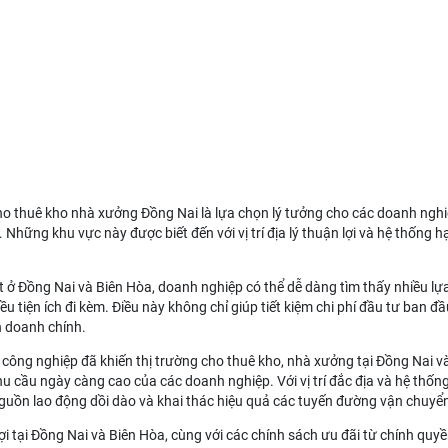
ho thuê kho nhà xưởng Đồng Nai
là lựa chọn lý tưởng cho các doanh ngh
hững khu vực này được biết đến với vị trí địa lý thuận lợi và hệ thống hạ 
t ở Đồng Nai và Biên Hòa, doanh nghiệp có thể dễ dàng tìm thấy nhiều l
iều tiện ích đi kèm. Điều này không chỉ giúp tiết kiệm chi phí đầu tư ban
h doanh chính.
công nghiệp đã khiến thị trường cho thuê kho, nhà xưởng tại Đồng Nai 
 cầu ngày càng cao của các doanh nghiệp. Với vị trí đắc địa và hệ thống
nguồn lao động dồi dào và khai thác hiệu quả các tuyến đường vận chuyể
ợi tại Đồng Nai và Biên Hòa, cùng với các chính sách ưu đãi từ chính qu