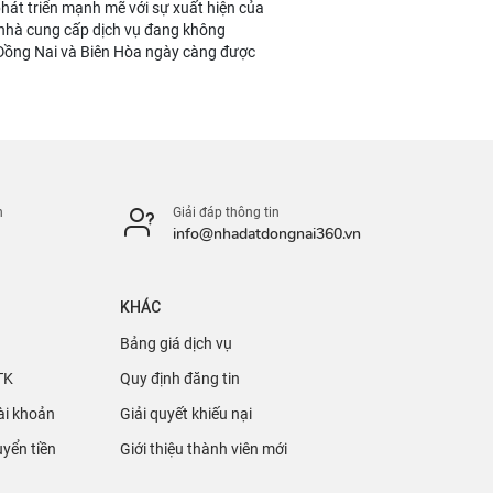
phát triển mạnh mẽ với sự xuất hiện của
c nhà cung cấp dịch vụ đang không
 Đồng Nai và Biên Hòa ngày càng được
n
Giải đáp thông tin
info@nhadatdongnai360.vn
KHÁC
Bảng giá dịch vụ
TK
Quy định đăng tin
ài khoản
Giải quyết khiếu nại
yển tiền
Giới thiệu thành viên mới