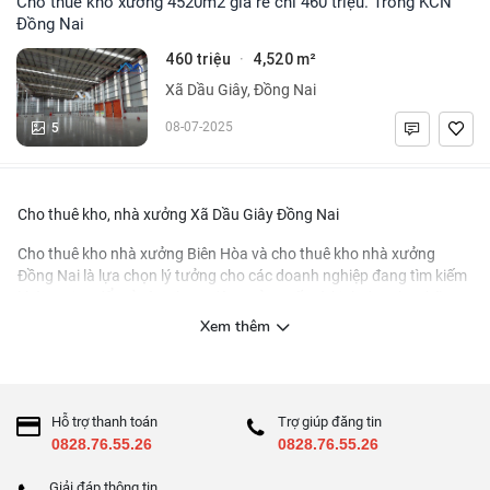
Cho thuê kho xưởng 4520m2 giá rẻ chỉ 460 triệu. Trong KCN
Đồng Nai
460 triệu
4,520 m²
·
Xã Dầu Giây, Đồng Nai
5
08-07-2025
Cho thuê kho, nhà xưởng Xã Dầu Giây Đồng Nai
Cho thuê kho nhà xưởng Biên Hòa
và
cho thuê kho nhà xưởng
Đồng Nai
là lựa chọn lý tưởng cho các doanh nghiệp đang tìm kiếm
không gian để mở rộng hoạt động sản xuất và kinh doanh. Những
khu vực này được biết đến với vị trí địa lý thuận lợi và hệ thống hạ
Xem thêm
tầng phát triển, tạo điều kiện thuận lợi cho việc vận chuyển và
logistics.
Tại các khu công nghiệp và khu chế xuất ở Đồng Nai và Biên Hòa,
Hỗ trợ thanh toán
Trợ giúp đăng tin
doanh nghiệp có thể dễ dàng tìm thấy nhiều lựa chọn về kho, nhà
0828.76.55.26
0828.76.55.26
xưởng với các mức diện tích và giá cả đa dạng, cùng với nhiều tiện
ích đi kèm. Điều này không chỉ giúp tiết kiệm chi phí đầu tư ban đầu
Giải đáp thông tin