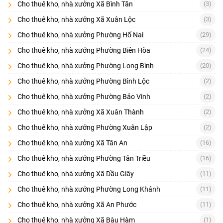
Cho thuê kho, nhà xưởng Xã Bình Tân
(3)
nhà xưởng tại đây. Thị trường cho thuê kho, nhà xưởng tiếp tục
phát triển mạnh mẽ với sự xuất hiện của nhiều dự án mới, mang lại
Cho thuê kho, nhà xưởng Xã Xuân Lộc
(3)
nhiều lựa chọn về quy mô, tiện ích và giá cả, phù hợp với mọi nhu
Cho thuê kho, nhà xưởng Phường Hố Nai
(29)
cầu kinh doanh. Các nhà cung cấp dịch vụ đang không ngừng nâng
cao chất lượng và cập nhật các tiện ích mới để đáp ứng tốt hơn các
Cho thuê kho, nhà xưởng Phường Biên Hòa
(24)
yêu cầu của khách hàng, khiến Đồng Nai và Biên Hòa ngày càng
Cho thuê kho, nhà xưởng Phường Long Bình
(20)
được xem là điểm đến hấp dẫn cho các hoạt động sản xuất và kinh
doanh trong khu vực phía Nam.
Cho thuê kho, nhà xưởng Phường Bình Lộc
(2)
Cho thuê kho, nhà xưởng Phường Bảo Vinh
(2)
Cho thuê kho, nhà xưởng Xã Xuân Thành
(2)
Cho thuê kho, nhà xưởng Phường Xuân Lập
(2)
Cho thuê kho, nhà xưởng Xã Tân An
(16)
Cho thuê kho, nhà xưởng Phường Tân Triều
(16)
Cho thuê kho, nhà xưởng Xã Dầu Giây
(11)
Cho thuê kho, nhà xưởng Phường Long Khánh
(11)
Cho thuê kho, nhà xưởng Xã An Phước
(11)
Cho thuê kho, nhà xưởng Xã Bàu Hàm
(1)