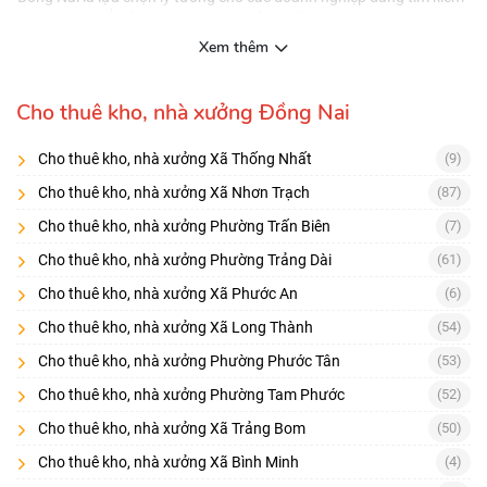
không gian để mở rộng hoạt động sản xuất và kinh doanh. Những
khu vực này được biết đến với vị trí địa lý thuận lợi và hệ thống hạ
Xem thêm
tầng phát triển, tạo điều kiện thuận lợi cho việc vận chuyển và
logistics.
Cho thuê kho, nhà xưởng Đồng Nai
Tại các khu công nghiệp và khu chế xuất ở Đồng Nai và Biên Hòa,
doanh nghiệp có thể dễ dàng tìm thấy nhiều lựa chọn về kho, nhà
Cho thuê kho, nhà xưởng Xã Thống Nhất
(9)
xưởng với các mức diện tích và giá cả đa dạng, cùng với nhiều tiện
ích đi kèm. Điều này không chỉ giúp tiết kiệm chi phí đầu tư ban đầu
Cho thuê kho, nhà xưởng Xã Nhơn Trạch
(87)
mà còn cho phép các công ty tập trung nguồn lực vào các hoạt
Cho thuê kho, nhà xưởng Phường Trấn Biên
(7)
động kinh doanh chính.
Cho thuê kho, nhà xưởng Phường Trảng Dài
(61)
Sự phát triển không ngừng của các khu công nghiệp đã khiến thị
trường cho thuê kho, nhà xưởng tại Đồng Nai và Biên Hòa ngày
Cho thuê kho, nhà xưởng Xã Phước An
(6)
càng trở nên chuyên nghiệp và đa dạng, đáp ứng xuất sắc nhu cầu
Cho thuê kho, nhà xưởng Xã Long Thành
(54)
ngày càng cao của các doanh nghiệp. Với vị trí đắc địa và hệ thống
hạ tầng giao thông hiện đại, các doanh nghiệp có thể dễ dàng tiếp
Cho thuê kho, nhà xưởng Phường Phước Tân
(53)
cận nguồn lao động dồi dào và khai thác hiệu quả các tuyến đường
Cho thuê kho, nhà xưởng Phường Tam Phước
(52)
vận chuyển quan trọng.
Cho thuê kho, nhà xưởng Xã Trảng Bom
(50)
Bên cạnh đó, môi trường đầu tư thuận lợi tại Đồng Nai và Biên Hòa,
cùng với các chính sách ưu đãi từ chính quyền địa phương, cũng
Cho thuê kho, nhà xưởng Xã Bình Minh
(4)
góp phần làm tăng lợi thế cho các doanh nghiệp khi chọn thuê kho,