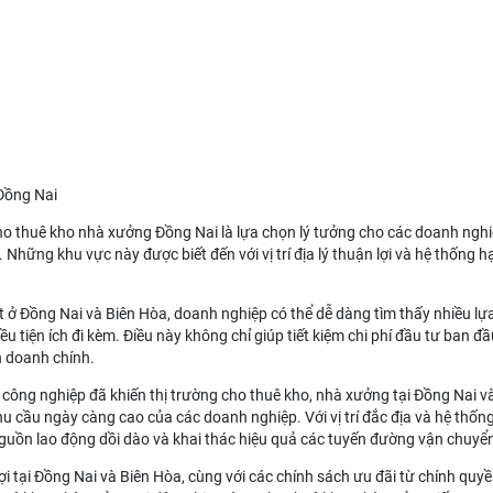
Đồng Nai
ho thuê kho nhà xưởng Đồng Nai
là lựa chọn lý tưởng cho các doanh ngh
hững khu vực này được biết đến với vị trí địa lý thuận lợi và hệ thống hạ 
t ở Đồng Nai và Biên Hòa, doanh nghiệp có thể dễ dàng tìm thấy nhiều l
iều tiện ích đi kèm. Điều này không chỉ giúp tiết kiệm chi phí đầu tư ban
h doanh chính.
công nghiệp đã khiến thị trường cho thuê kho, nhà xưởng tại Đồng Nai 
 cầu ngày càng cao của các doanh nghiệp. Với vị trí đắc địa và hệ thống
nguồn lao động dồi dào và khai thác hiệu quả các tuyến đường vận chuyể
ợi tại Đồng Nai và Biên Hòa, cùng với các chính sách ưu đãi từ chính qu