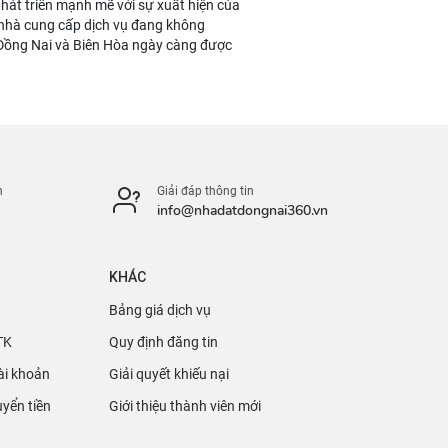
phát triển mạnh mẽ với sự xuất hiện của
c nhà cung cấp dịch vụ đang không
 Đồng Nai và Biên Hòa ngày càng được
n
Giải đáp thông tin
info@nhadatdongnai360.vn
KHÁC
Bảng giá dịch vụ
TK
Quy định đăng tin
ài khoản
Giải quyết khiếu nại
yển tiền
Giới thiệu thành viên mới