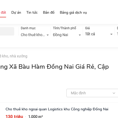
 đất
Dự án
Tin tức
Bản đồ
Bảng giá dịch vụ
Danh mục
Tỉnh/Thành phố
Giá
Tất cả
Cho thuê kho, nhà xưởng
Đồng Nai
ê kho, nhà xưởng
ởng Xã Bàu Hàm Đồng Nai Giá Rẻ, Cập
Mặc định
Cho thuê kho ngoại quan Logistics khu Công nghiệp Đồng Nai
130 triệu
1,000 m²
·