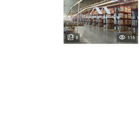
8
116