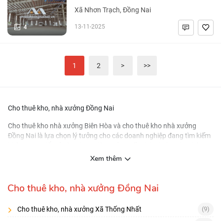
Xã Nhơn Trạch, Đồng Nai
4
13-11-2025
1
2
>
>>
Cho thuê kho, nhà xưởng Đồng Nai
Cho thuê kho nhà xưởng Biên Hòa
và
cho thuê kho nhà xưởng
Đồng Nai
là lựa chọn lý tưởng cho các doanh nghiệp đang tìm kiếm
không gian để mở rộng hoạt động sản xuất và kinh doanh. Những
khu vực này được biết đến với vị trí địa lý thuận lợi và hệ thống hạ
Xem thêm
tầng phát triển, tạo điều kiện thuận lợi cho việc vận chuyển và
logistics.
Cho thuê kho, nhà xưởng Đồng Nai
Tại các khu công nghiệp và khu chế xuất ở Đồng Nai và Biên Hòa,
doanh nghiệp có thể dễ dàng tìm thấy nhiều lựa chọn về kho, nhà
Cho thuê kho, nhà xưởng Xã Thống Nhất
(9)
xưởng với các mức diện tích và giá cả đa dạng, cùng với nhiều tiện