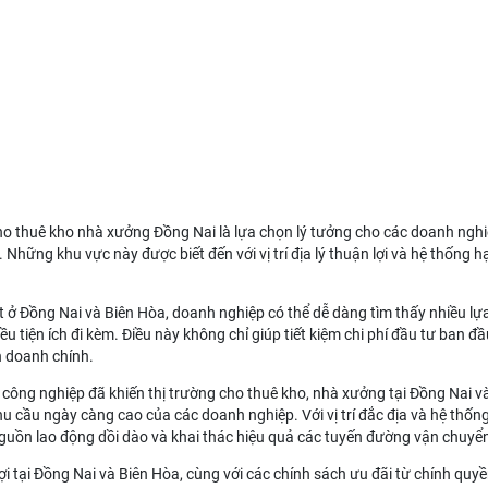
ho thuê kho nhà xưởng Đồng Nai
là lựa chọn lý tưởng cho các doanh ngh
hững khu vực này được biết đến với vị trí địa lý thuận lợi và hệ thống hạ 
t ở Đồng Nai và Biên Hòa, doanh nghiệp có thể dễ dàng tìm thấy nhiều l
iều tiện ích đi kèm. Điều này không chỉ giúp tiết kiệm chi phí đầu tư ban
h doanh chính.
công nghiệp đã khiến thị trường cho thuê kho, nhà xưởng tại Đồng Nai 
 cầu ngày càng cao của các doanh nghiệp. Với vị trí đắc địa và hệ thống
nguồn lao động dồi dào và khai thác hiệu quả các tuyến đường vận chuyể
ợi tại Đồng Nai và Biên Hòa, cùng với các chính sách ưu đãi từ chính qu