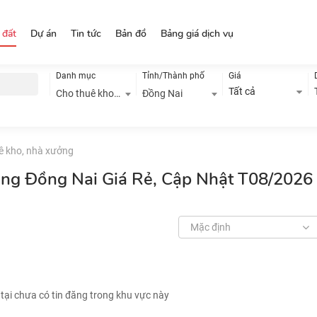
 đất
Dự án
Tin tức
Bản đồ
Bảng giá dịch vụ
Danh mục
Tỉnh/Thành phố
Giá
Tất cả
Cho thuê kho, nhà xưởng
Đồng Nai
ê kho, nhà xưởng
ởng Đồng Nai Giá Rẻ, Cập Nhật T08/2026
Mặc định
 tại chưa có tin đăng trong khu vực này