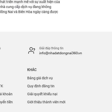
phát triển mạnh mẽ với sự xuất hiện của
c nhà cung cấp dịch vụ đang không
 Đồng Nai và Biên Hòa ngày càng được
n
Giải đáp thông tin
info@nhadatdongnai360.vn
KHÁC
Bảng giá dịch vụ
TK
Quy định đăng tin
ài khoản
Giải quyết khiếu nại
yển tiền
Giới thiệu thành viên mới