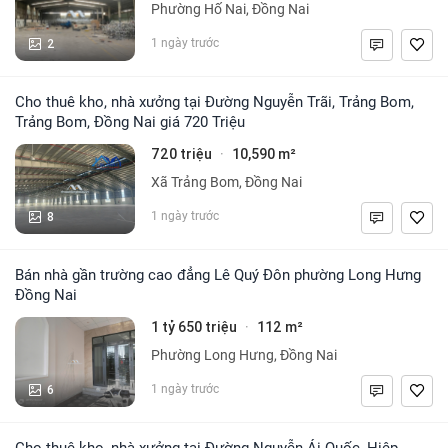
Phường Hố Nai, Đồng Nai
2
1 ngày trước
Cho thuê kho, nhà xưởng tại Đường Nguyễn Trãi, Trảng Bom,
Trảng Bom, Đồng Nai giá 720 Triệu
720 triệu
10,590 m²
·
Xã Trảng Bom, Đồng Nai
8
1 ngày trước
Bán nhà gần trường cao đẳng Lê Quý Đôn phường Long Hưng
Đồng Nai
1 tỷ 650 triệu
112 m²
·
Phường Long Hưng, Đồng Nai
6
1 ngày trước
Cho thuê kho, nhà xưởng tại Đường Nguyễn Ái Quốc, Hiệp