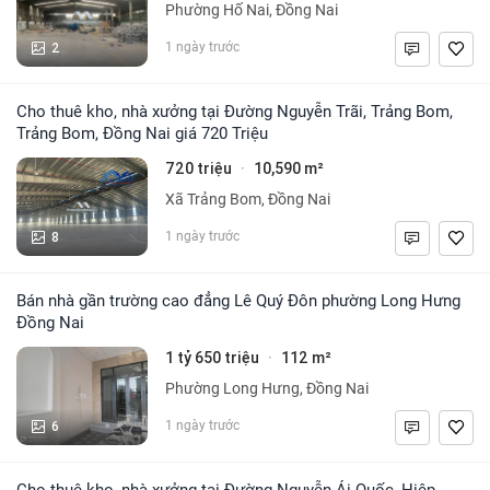
Phường Hố Nai, Đồng Nai
2
1 ngày trước
Cho thuê kho, nhà xưởng tại Đường Nguyễn Trãi, Trảng Bom,
Trảng Bom, Đồng Nai giá 720 Triệu
720 triệu
10,590 m²
·
Xã Trảng Bom, Đồng Nai
8
1 ngày trước
Bán nhà gần trường cao đẳng Lê Quý Đôn phường Long Hưng
Đồng Nai
1 tỷ 650 triệu
112 m²
·
Phường Long Hưng, Đồng Nai
6
1 ngày trước
Cho thuê kho, nhà xưởng tại Đường Nguyễn Ái Quốc, Hiệp