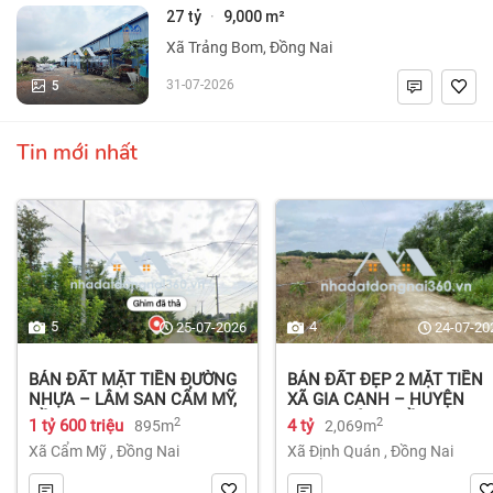
27 tỷ
9,000 m²
·
Xã Trảng Bom, Đồng Nai
5
31-07-2026
Tin mới nhất
5
4
25-07-2026
24-07-20
BÁN ĐẤT MẶT TIỀN ĐƯỜNG
BÁN ĐẤT ĐẸP 2 MẶT TIỀN
NHỰA – LÂM SAN CẨM MỸ,
XÃ GIA CANH – HUYỆN
ĐỒNG NAI.
ĐỊNH QUÁN – ĐỒNG NAI dt
2
2
1 tỷ 600 triệu
4 tỷ
895m
2,069m
2.069m² 4 tỷ
Xã Cẩm Mỹ
,
Đồng Nai
Xã Định Quán
,
Đồng Nai