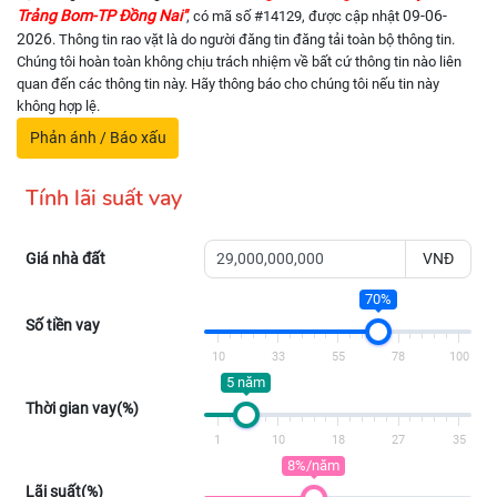
Trảng Bom-TP Đồng Nai"
09-06-
, có mã số #14129, được cập nhật
2026
. Thông tin rao vặt là do người đăng tin đăng tải toàn bộ thông tin.
Chúng tôi hoàn toàn không chịu trách nhiệm về bất cứ thông tin nào liên
quan đến các thông tin này. Hãy thông báo cho chúng tôi nếu tin này
không hợp lệ.
Phản ánh / Báo xấu
Tính lãi suất vay
Giá nhà đất
VNĐ
70%
Số tiền vay
10
33
55
78
100
5 năm
Thời gian vay(%)
1
10
18
27
35
8%/năm
Lãi suất(%)