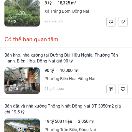
8 tỷ
18,325 m²
·
Xã Trảng Bom, Đồng Nai
5
29-07-2026
Có thể bạn quan tâm
Bán kho, nhà xưởng tại Đường Bùi Hữu Nghĩa, Phường Tân
Hạnh, Biên Hòa, Đồng Nai giá 90 tỷ
90 tỷ
10,000 m²
·
Phường Biên Hòa, Đồng Nai
10
21 giờ trước
Bán đất và nhà xưởng Thống Nhất Đồng Nai DT 3050m2 giá
chỉ 19.5 tỷ
19 tỷ 500 triệu
3,050 m²
·
Phường Trấn Biên, Đồng Nai