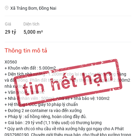
Xã Trảng Bom, Đồng Nai
Giá
Diện tích
29 tỷ
5,000 m²
Thông tin mô tả
X0560
+ Khuôn viên đất : 5.000m2
+ Diện tích nhà xưởng : 1.200m2, còn lại sân rộng lên xuống hàng
và đất trống. Phần đất trống có thể xây thêm khoảng gần 2.000m2
nhà xưởng.
+ Văn phòng : 100m2
+ Nhà ở nhân viên : 500m2. Nhà xe + nhà bảo vệ: 100m2
+ Hệ thống PCCC giấy tờ pháp lý chuẩn
+ Đường 2 xe container ra vào đến xưởng
+ Pháp lý : sổ hồng riêng, hoàn công đầy đủ.
+ Giá bán : 29 tỷ vnđ (1,1 triệu usd) có thương lượng
* Qúy anh chị có nhu cầu về nhà xưởng hãy gọi ngay cho A Phát
0937980190. Chuyên giới thiệu mua bán, cho thuê kho xưởng trong