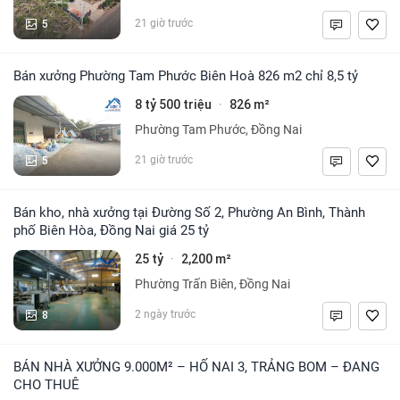
5
21 giờ trước
Bán xưởng Phường Tam Phước Biên Hoà 826 m2 chỉ 8,5 tỷ
8 tỷ 500 triệu
826 m²
·
Phường Tam Phước, Đồng Nai
5
21 giờ trước
Bán kho, nhà xưởng tại Đường Số 2, Phường An Bình, Thành
phố Biên Hòa, Đồng Nai giá 25 tỷ
25 tỷ
2,200 m²
·
Phường Trấn Biên, Đồng Nai
8
2 ngày trước
BÁN NHÀ XƯỞNG 9.000M² – HỐ NAI 3, TRẢNG BOM – ĐANG
CHO THUÊ