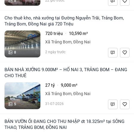
8
22 giờ trước
Cho thuê kho, nhà xưởng tại Đường Nguyễn Trãi, Trảng Bom,
Trảng Bom, Đồng Nai giá 720 Triệu
720 triệu
10,590 m²
·
Xã Trảng Bom, Đồng Nai
8
2 ngày trước
BÁN NHÀ XƯỞNG 9.000M² – HỐ NAI 3, TRẢNG BOM – ĐANG
CHO THUÊ
27 tỷ
9,000 m²
·
Xã Trảng Bom, Đồng Nai
5
31-07-2026
BÁN VƯỜN ỔI ĐANG CHO THU NHẬP dt 18.325m² tại SÔNG
THAO, TRẢNG BOM, ĐỒNG NAI