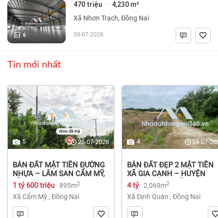
470 triệu
4,230 m²
·
Xã Nhơn Trạch, Đồng Nai
6
30-07-2026
Tin mới nhất
5
4
25-07-2026
24-07-20
BÁN ĐẤT MẶT TIỀN ĐƯỜNG
BÁN ĐẤT ĐẸP 2 MẶT TIỀN
NHỰA – LÂM SAN CẨM MỸ,
XÃ GIA CANH – HUYỆN
ĐỒNG NAI.
ĐỊNH QUÁN – ĐỒNG NAI dt
2
2
1 tỷ 600 triệu
4 tỷ
895m
2,069m
2.069m² 4 tỷ
Xã Cẩm Mỹ
,
Đồng Nai
Xã Định Quán
,
Đồng Nai