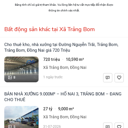
Bảng tính chỉ có giá trị tham khảo. Vui lòng liên hệ tư vấn trực tiếp để nhận được
thông tin chính xác nhất.
Bất động sản khác tại Xã Trảng Bom
Cho thuê kho, nhà xưởng tại Đường Nguyễn Trãi, Trảng Bom,
Trảng Bom, Đồng Nai giá 720 Triệu
720 triệu
10,590 m²
·
Xã Trảng Bom, Đồng Nai
8
1 ngày trước
BÁN NHÀ XƯỞNG 9.000M² – HỐ NAI 3, TRẢNG BOM – ĐANG
CHO THUÊ
27 tỷ
9,000 m²
·
Xã Trảng Bom, Đồng Nai
5
31-07-2026