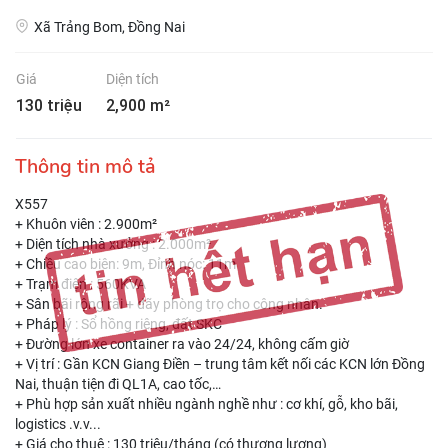
Xã Trảng Bom, Đồng Nai
Giá
Diện tích
130 triệu
2,900 m²
Thông tin mô tả
X557
+ Khuôn viên : 2.900m²
+ Diện tích nhà xưởng : 2.000m²
+ Chiều cao biên: 9m, Đỉnh nóc: 11m
+ Trạm điện : 560KVA
+ Sân bãi rộng rãi + dãy phòng trọ cho công nhân.
+ Pháp lý : Sổ hồng riêng, đất SKC
+ Đường lớn xe container ra vào 24/24, không cấm giờ
+ Vị trí : Gần KCN Giang Điền – trung tâm kết nối các KCN lớn Đồng
Nai, thuận tiện đi QL1A, cao tốc,…
+ Phù hợp sản xuất nhiều ngành nghề như : cơ khí, gỗ, kho bãi,
logistics .v.v...
+ Giá cho thuê : 130 triệu/tháng (có thương lượng)