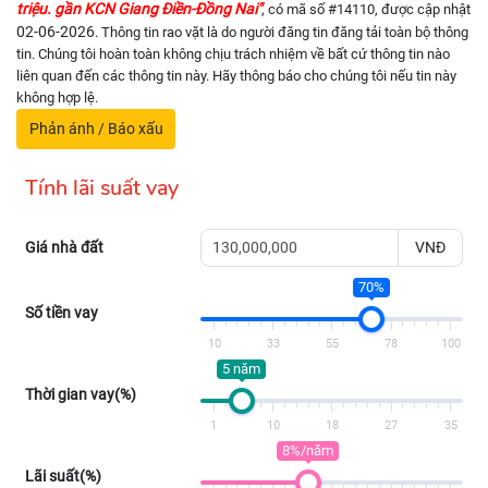
triệu. gần KCN Giang Điền-Đồng Nai"
, có mã số #14110, được cập nhật
02-06-2026
. Thông tin rao vặt là do người đăng tin đăng tải toàn bộ thông
tin. Chúng tôi hoàn toàn không chịu trách nhiệm về bất cứ thông tin nào
liên quan đến các thông tin này. Hãy thông báo cho chúng tôi nếu tin này
không hợp lệ.
Phản ánh / Báo xấu
Tính lãi suất vay
Giá nhà đất
VNĐ
70%
Số tiền vay
10
33
55
78
100
5 năm
Thời gian vay(%)
1
10
18
27
35
8%/năm
Lãi suất(%)