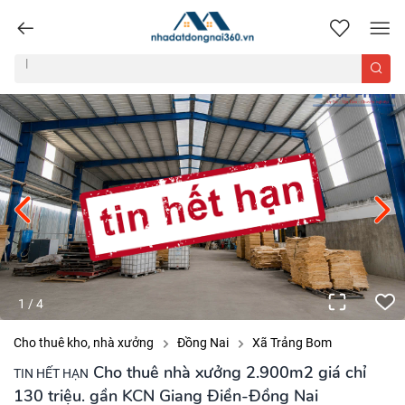
nhadatdongnai360.vn
1
/
4
Cho thuê kho, nhà xưởng
Đồng Nai
Xã Trảng Bom
Cho thuê nhà xưởng 2.900m2 giá chỉ
TIN HẾT HẠN
130 triệu. gần KCN Giang Điền-Đồng Nai