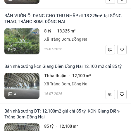
BÁN VƯỜN ỔI ĐANG CHO THU NHẬP dt 18.325m² tại SÔNG
THAO, TRẢNG BOM, ĐỒNG NAI
8 tỷ
18,325 m²
·
Xã Trảng Bom, Đồng Nai
5
29-07-2026
Bán nhà xưởng kcn Giang Điền Đồng Nai 12.100 m2 chỉ 85 tỷ
Thỏa thuận
12,100 m²
·
Xã Trảng Bom, Đồng Nai
4
16-07-2026
Bán nhà xưởng DT: 12.100m2 giá chỉ 85 tỷ. KCN Giang Điền-
Trảng Bom-Đồng Nai
85 tỷ
12,100 m²
·