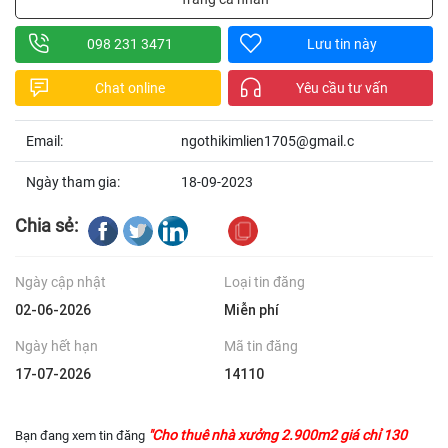
098 231 3471
Lưu tin này
Chat online
Yêu cầu tư vấn
Email:
ngothikimlien1705@gmail.c
Ngày tham gia:
18-09-2023
Chia sẻ:
Ngày cập nhật
Loại tin đăng
02-06-2026
Miễn phí
Ngày hết hạn
Mã tin đăng
17-07-2026
14110
"Cho thuê nhà xưởng 2.900m2 giá chỉ 130
Bạn đang xem tin đăng