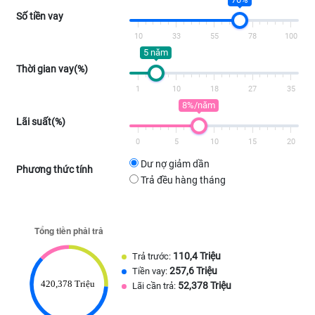
Số tiền vay
10
33
55
78
100
5 năm
Thời gian vay(%)
1
10
18
27
35
8%/năm
Lãi suất(%)
0
5
10
15
20
Dư nợ giảm dần
Phương thức tính
Trả đều hàng tháng
110,4 Triệu
Trả trước:
257,6 Triệu
Tiền vay:
52,378 Triệu
Lãi cần trả: