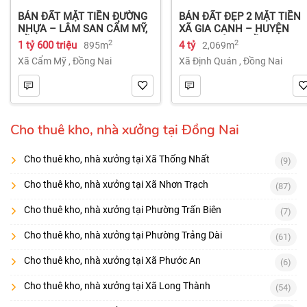
BÁN ĐẤT MẶT TIỀN ĐƯỜNG
BÁN ĐẤT ĐẸP 2 MẶT TIỀN
NHỰA – LÂM SAN CẨM MỸ,
XÃ GIA CANH – HUYỆN
ĐỒNG NAI.
ĐỊNH QUÁN – ĐỒNG NAI dt
2
2
1 tỷ 600 triệu
4 tỷ
895m
2,069m
2.069m² 4 tỷ
Xã Cẩm Mỹ
,
Đồng Nai
Xã Định Quán
,
Đồng Nai
Cho thuê kho, nhà xưởng tại Đồng Nai
Cho thuê kho, nhà xưởng tại Xã Thống Nhất
(9)
Cho thuê kho, nhà xưởng tại Xã Nhơn Trạch
(87)
Cho thuê kho, nhà xưởng tại Phường Trấn Biên
(7)
Cho thuê kho, nhà xưởng tại Phường Trảng Dài
(61)
Cho thuê kho, nhà xưởng tại Xã Phước An
(6)
Cho thuê kho, nhà xưởng tại Xã Long Thành
(54)