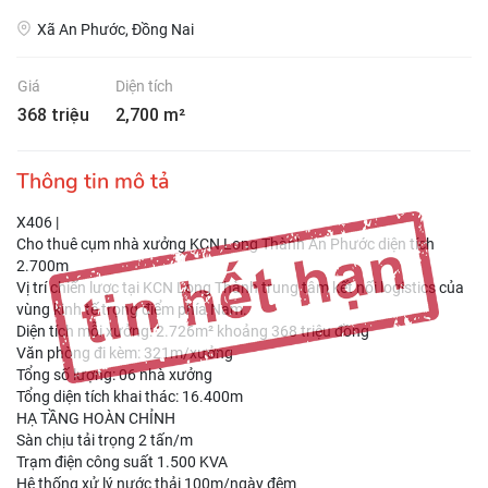
Xã An Phước, Đồng Nai
Giá
Diện tích
368 triệu
2,700 m²
Thông tin mô tả
X406 |
Cho thuê cụm nhà xưởng KCN Long Thành An Phước diện tích
2.700m
Vị trí chiến lược tại KCN Long Thành trung tâm kết nối logistics của
vùng kinh tế trọng điểm phía Nam.
Diện tích mỗi xưởng: 2.726m² khoảng 368 triệu đồng
Văn phòng đi kèm: 321m/xưởng
Tổng số lượng: 06 nhà xưởng
Tổng diện tích khai thác: 16.400m
HẠ TẦNG HOÀN CHỈNH
Sàn chịu tải trọng 2 tấn/m
Trạm điện công suất 1.500 KVA
Hệ thống xử lý nước thải 100m/ngày đêm