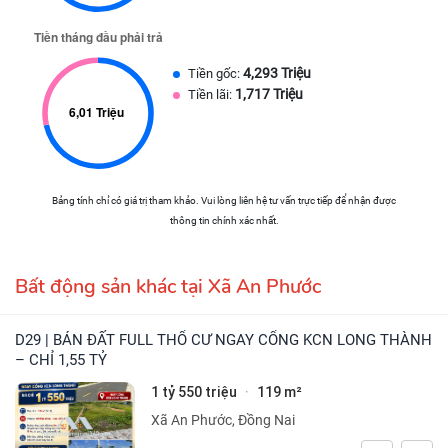
4,293 Triệu
Tiền gốc:
1,717 Triệu
Tiền lãi:
Bảng tính chỉ có giá trị tham khảo. Vui lòng liên hệ tư vấn trực tiếp để nhận được
thông tin chính xác nhất.
Bất động sản khác tại Xã An Phước
D29 | BÁN ĐẤT FULL THỔ CƯ NGAY CỔNG KCN LONG THÀNH
– CHỈ 1,55 TỶ
1 tỷ 550 triệu
119 m²
·
Xã An Phước, Đồng Nai