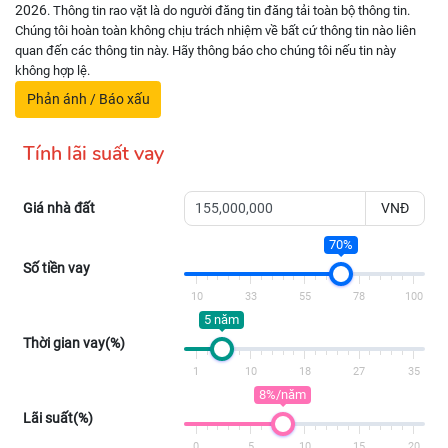
2026
. Thông tin rao vặt là do người đăng tin đăng tải toàn bộ thông tin.
Chúng tôi hoàn toàn không chịu trách nhiệm về bất cứ thông tin nào liên
quan đến các thông tin này. Hãy thông báo cho chúng tôi nếu tin này
không hợp lệ.
Phản ánh / Báo xấu
Tính lãi suất vay
Giá nhà đất
VNĐ
70%
Số tiền vay
10
33
55
78
100
5 năm
Thời gian vay(%)
1
10
18
27
35
8%/năm
Lãi suất(%)
0
5
10
15
20