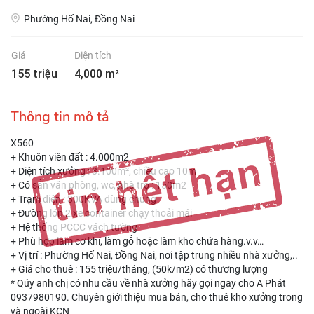
Phường Hố Nai, Đồng Nai
Giá
Diện tích
155 triệu
4,000 m²
Thông tin mô tả
X560
+ Khuôn viên đất : 4.000m2
+ Diện tích xưởng : 3.100m², chiều cao 10m
+ Có sẵn văn phòng, wc, nhà trọ : 150m2
+ Trạm điện : 300KVA dùng chung
+ Đường lớn 2 xe container chạy thoải mái
+ Hệ thống PCCC vách tường
+ Phù hợp làm cơ khí, làm gỗ hoặc làm kho chứa hàng.v.v…
+ Vị trí : Phường Hố Nai, Đồng Nai, nơi tập trung nhiều nhà xưởng,..
+ Giá cho thuê : 155 triệu/tháng, (50k/m2) có thương lượng
* Qúy anh chị có nhu cầu về nhà xưởng hãy gọi ngay cho A Phát
0937980190. Chuyên giới thiệu mua bán, cho thuê kho xưởng trong
và ngoài KCN