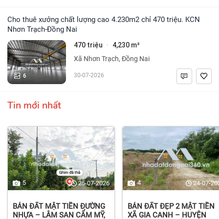
Cho thuê xưởng chất lượng cao 4.230m2 chỉ 470 triệu. KCN
Nhơn Trạch-Đồng Nai
470 triệu
4,230 m²
·
Xã Nhơn Trạch, Đồng Nai
6
30-07-2026
Tin mới nhất
5
4
25-07-2026
24-07-20
BÁN ĐẤT MẶT TIỀN ĐƯỜNG
BÁN ĐẤT ĐẸP 2 MẶT TIỀN
NHỰA – LÂM SAN CẨM MỸ,
XÃ GIA CANH – HUYỆN