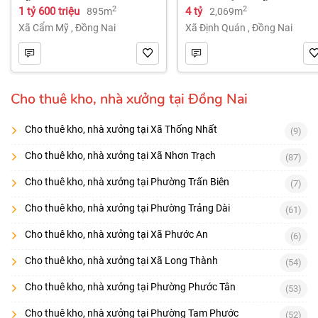
ĐỒNG NAI.
ĐỊNH QUÁN – ĐỒNG NAI dt
2
2
1 tỷ 600 triệu
4 tỷ
895m
2,069m
2.069m² 4 tỷ
Xã Cẩm Mỹ
,
Đồng Nai
Xã Định Quán
,
Đồng Nai
Cho thuê kho, nhà xưởng tại Đồng Nai
Cho thuê kho, nhà xưởng tại Xã Thống Nhất
(9)
Cho thuê kho, nhà xưởng tại Xã Nhơn Trạch
(87)
Cho thuê kho, nhà xưởng tại Phường Trấn Biên
(7)
Cho thuê kho, nhà xưởng tại Phường Trảng Dài
(61)
Cho thuê kho, nhà xưởng tại Xã Phước An
(6)
Cho thuê kho, nhà xưởng tại Xã Long Thành
(54)
Cho thuê kho, nhà xưởng tại Phường Phước Tân
(53)
Cho thuê kho, nhà xưởng tại Phường Tam Phước
(52)