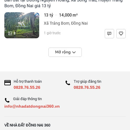
Bom, Đồng Nai giá 13 tỷ
13 tỷ
14,000 m²
·
Xã Trảng Bom, Đồng Nai
8
1 giờ trước
Mở rộng
Hỗ trợ thanh toán
Trợ giúp đăng tin
0828.76.55.26
0828.76.55.26
Giải đáp thông tin
info@nhadatdongnai360.vn
VỀ NHÀ ĐẤT ĐỒNG NAI 360