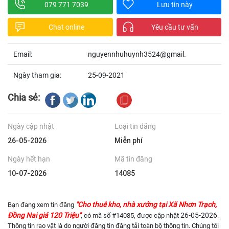
079 771 7039
Lưu tin này
Chat online
Yêu cầu tư vấn
Email:
nguyennhuhuynh3524@gmail.
Ngày tham gia:
25-09-2021
Chia sẻ:
Ngày cập nhật
Loại tin đăng
26-05-2026
Miễn phí
Ngày hết hạn
Mã tin đăng
10-07-2026
14085
"Cho thuê kho, nhà xưởng tại Xã Nhơn Trạch,
Bạn đang xem tin đăng
Đồng Nai giá 120 Triệu"
26-05-2026
, có mã số #14085, được cập nhật
.
Thông tin rao vặt là do người đăng tin đăng tải toàn bộ thông tin. Chúng tôi