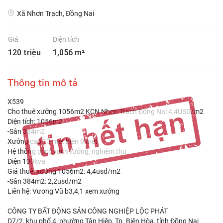
Xã Nhơn Trạch, Đồng Nai
Giá
Diện tích
120 triệu
1,056 m²
Thông tin mô tả
X539
Cho thuê xưởng 1056m2 KCN Nhơn Trạch Đồng Nai 4,4USD/m2
Diện tích: 1056m2
-Sân 384m2
Xưởng cao 13 mét biên 9 mét
Hệ thống pccc vách tường, nghiệm thu
Điện 100kva
Giá thuê: xưởng 1056m2: 4,4usd/m2
-Sân 384m2: 2,2usd/m2
Liên hệ: Vương Vũ b3,4,1 xem xưởng
CÔNG TY BẤT ĐỘNG SẢN CÔNG NGHIỆP LỘC PHÁT
D7/2, khu phố 4, phường Tân Hiệp, Tp. Biên Hòa, tỉnh Đồng Nai