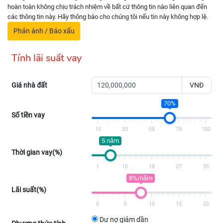
hoàn toàn không chịu trách nhiệm về bất cứ thông tin nào liên quan đến
các thông tin này. Hãy thông báo cho chúng tôi nếu tin này không hợp lệ.
Phản ánh / Báo xấu
Tính lãi suất vay
Giá nhà đất
VNĐ
70%
Số tiền vay
10
33
55
78
100
5 năm
Thời gian vay(%)
1
10
18
27
35
8%/năm
Lãi suất(%)
0
5
10
15
20
Dư nợ giảm dần