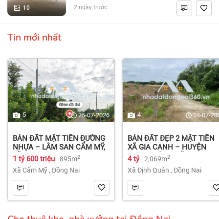
10
2 ngày trước
Tin mới nhất
5
4
25-07-2026
24-07-20
BÁN ĐẤT MẶT TIỀN ĐƯỜNG
BÁN ĐẤT ĐẸP 2 MẶT TIỀN
NHỰA – LÂM SAN CẨM MỸ,
XÃ GIA CANH – HUYỆN
ĐỒNG NAI.
ĐỊNH QUÁN – ĐỒNG NAI dt
2
2
1 tỷ 600 triệu
4 tỷ
895m
2,069m
2.069m² 4 tỷ
Xã Cẩm Mỹ
,
Đồng Nai
Xã Định Quán
,
Đồng Nai