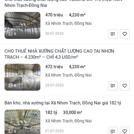
Nhơn Trạch-Đồng Nai
470 triệu
4,230 m²
·
Xã Nhơn Trạch, Đồng Nai
6
30-07-2026
CHO THUÊ NHÀ XƯỞNG CHẤT LƯỢNG CAO TẠI NHƠN
TRẠCH – 4.230m² – CHỈ 4,3 USD/m²
472 triệu
4,230 m²
·
Xã Nhơn Trạch, Đồng Nai
6
28-07-2026
Bán kho, nhà xưởng tại Xã Nhơn Trạch, Đồng Nai giá 182 tỷ
182 tỷ
30,000 m²
·
Xã Nhơn Trạch, Đồng Nai
6
01-07-2026