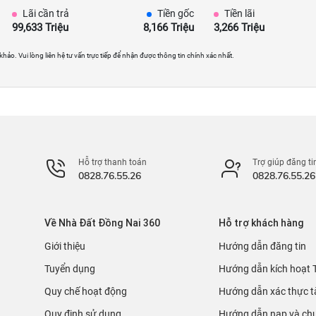
Lãi cần trả
Tiền gốc
Tiền lãi
99,633 Triệu
8,166 Triệu
3,266 Triệu
 khảo. Vui lòng liên hệ tư vấn trực tiếp để nhận được thông tin chính xác nhất.
Hỗ trợ thanh toán
Trợ giúp đăng ti
0828.76.55.26
0828.76.55.26
Về Nhà Đất Đồng Nai 360
Hỗ trợ khách hàng
Giới thiệu
Hướng dẫn đăng tin
Tuyển dụng
Hướng dẫn kích hoạt 
Quy chế hoạt động
Hướng dẫn xác thực t
Quy định sử dụng
Hướng dẫn nạp và chu