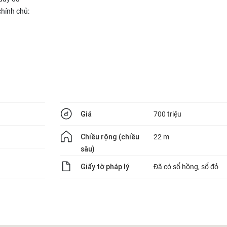
chính chủ:
Giá
700 triệu
Chiều rộng (chiều
22 m
sâu)
Giấy tờ pháp lý
Đã có sổ hồng, sổ đỏ