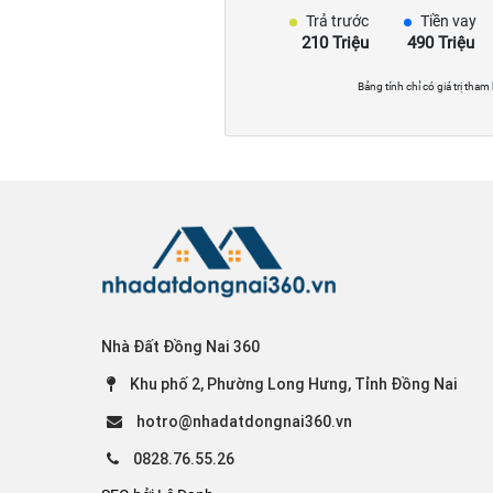
Trả trước
Tiền vay
210 Triệu
490 Triệu
Bảng tính chỉ có giá trị tham
Nhà Đất Đồng Nai 360
Khu phố 2, Phường Long Hưng, Tỉnh Đồng Nai
hotro@nhadatdongnai360.vn
0828.76.55.26