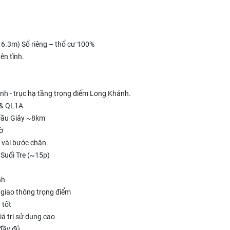
u 6.3m) Sổ riêng – thổ cư 100%
ên tĩnh.
nh - trục hạ tầng trọng điểm Long Khánh.
 & QL1A
 Dầu Giây ~8km
ờ
ỉ vài bước chân.
Suối Tre (~15p)
nh
giao thông trọng điểm
 tốt
iá trị sử dụng cao
 đầy đủ