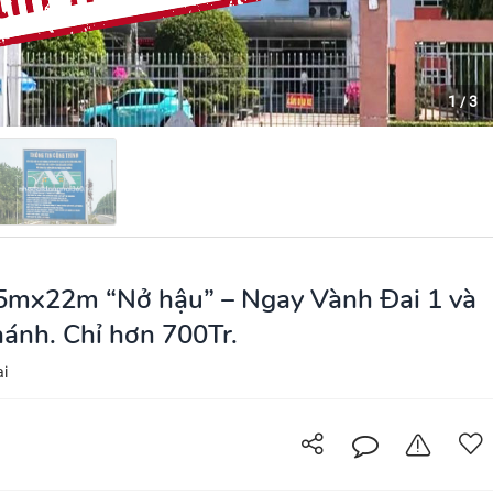
1
3
/
5mx22m “Nở hậu” – Ngay Vành Đai 1 và
ánh. Chỉ hơn 700Tr.
ai