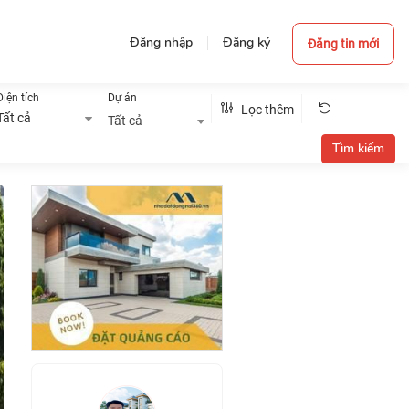
Đăng nhập
Đăng ký
Đăng tin mới
Diện tích
Dự án
Lọc thêm
Tất cả
Tất cả