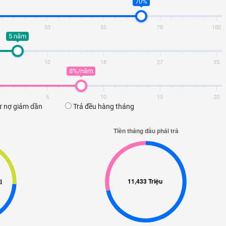
70%
33
55
78
100
5 năm
10
18
27
35
8%/năm
5
10
15
20
 nợ giảm dần
Trả đều hàng tháng