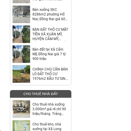
Bán xưởng SKC
8286m2 phường Hố
Nai, Đồng Nai giá 60
tỷ
BÁN ĐẤT THỔ CƯ MẶT
TIỀN XÃ XUÂN MỸ,
HUYỆN CẨM MỸ,
ĐỒNG NAI – GIÁ CHỈ
7,9 TỶ
Bán đất tại Xã Cẩm
Mỹ, Đồng Nai giá 7 tỷ
900 triệu
CHÍNH CHỦ CẦN BÁN
LÔ ĐẤT THỔ CƯ
1976m2 ĐẦU TƯ SINH
LỜI
CHO THUÊ NHÀ ĐẤT
Cho thuê nhà xưởng
3.000m² giá rẻ chỉ 90
triệu/tháng. Trảng
Bom-Đồng Nai
Cho thuê kho, nhà
xưởng tại Xã Long