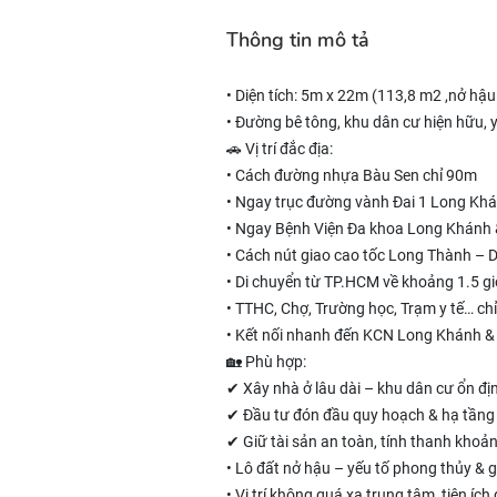
Thông tin mô tả
• Diện tích: 5m x 22m (113,8 m2 ,nở hậ
• Đường bê tông, khu dân cư hiện hữu, y
🚗 Vị trí đắc địa:
• Cách đường nhựa Bàu Sen chỉ 90m
• Ngay trục đường vành Đai 1 Long Khá
• Ngay Bệnh Viện Đa khoa Long Khánh
• Cách nút giao cao tốc Long Thành –
• Di chuyển từ TP.HCM về khoảng 1.5 gi
• TTHC, Chợ, Trường học, Trạm y tế… ch
• Kết nối nhanh đến KCN Long Khánh & 
🏡 Phù hợp:
✔ Xây nhà ở lâu dài – khu dân cư ổn đị
✔ Đầu tư đón đầu quy hoạch & hạ tầng 
✔ Giữ tài sản an toàn, tính thanh khoản
• Lô đất nở hậu – yếu tố phong thủy & g
• Vị trí không quá xa trung tâm, tiện ích