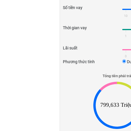
Số tiền vay
10
Thời gian vay
1
Lãi suất
0
Phương thức tính
Dư