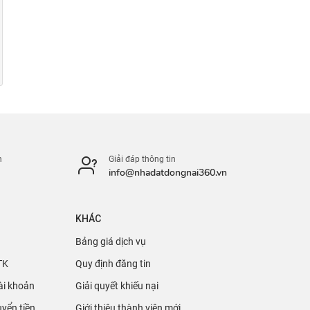
n
Giải đáp thông tin
info@nhadatdongnai360.vn
KHÁC
Bảng giá dịch vụ
TK
Quy định đăng tin
ài khoản
Giải quyết khiếu nại
yển tiền
Giới thiệu thành viên mới