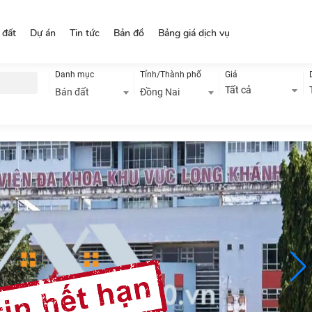
 đất
Dự án
Tin tức
Bản đồ
Bảng giá dịch vụ
Danh mục
Tỉnh/Thành phố
Giá
Tất cả
Bán đất
Đồng Nai