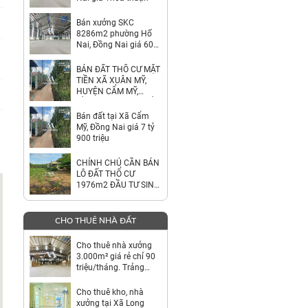
Bán xưởng SKC
8286m2 phường Hố
Nai, Đồng Nai giá 60
tỷ
BÁN ĐẤT THỔ CƯ MẶT
TIỀN XÃ XUÂN MỸ,
HUYỆN CẨM MỸ,
ĐỒNG NAI – GIÁ CHỈ
7,9 TỶ
Bán đất tại Xã Cẩm
Mỹ, Đồng Nai giá 7 tỷ
900 triệu
CHÍNH CHỦ CẦN BÁN
LÔ ĐẤT THỔ CƯ
1976m2 ĐẦU TƯ SINH
LỜI
CHO THUÊ NHÀ ĐẤT
Cho thuê nhà xưởng
3.000m² giá rẻ chỉ 90
triệu/tháng. Trảng
Bom-Đồng Nai
Cho thuê kho, nhà
xưởng tại Xã Long