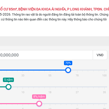
Ổ CƯ 85m², BỆNH VIỆN ĐA KHOA ÁI NGHĨA, P LONG KHÁNH, TPĐN. CH
5-2026
. Thông tin rao vặt là do người đăng tin đăng tải toàn bộ thông tin. Chúng
 cứ thông tin nào liên quan đến các thông tin này. Hãy thông báo cho chúng tôi
VNĐ
70%
33
55
78
100
5 năm
10
18
27
35
8%/năm