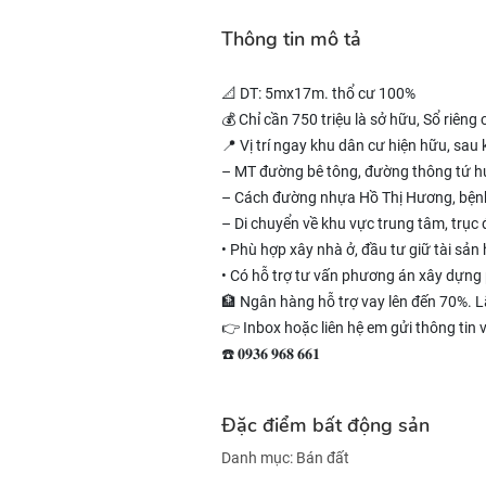
Thông tin mô tả
📐 DT: 5mx17m. thổ cư 100%
💰 Chỉ cần 750 triệu là sở hữu, Sổ riên
📍 Vị trí ngay khu dân cư hiện hữu, sa
– MT đường bê tông, đường thông tứ 
– Cách đường nhựa Hồ Thị Hương, bệnh 
– Di chuyển về khu vực trung tâm, trụ
• Phù hợp xây nhà ở, đầu tư giữ tài sản
• Có hỗ trợ tư vấn phương án xây dựng 
🏦 Ngân hàng hỗ trợ vay lên đến 70%. Lã
👉 Inbox hoặc liên hệ em gửi thông tin 
☎️ 𝟎𝟗𝟑𝟔 𝟗𝟔𝟖 𝟔𝟔𝟏
Đặc điểm bất động sản
Danh mục:
Bán đất