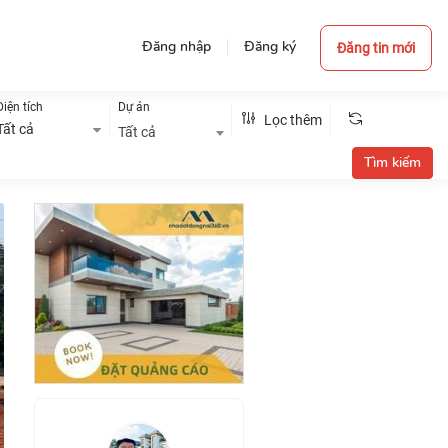
Đăng nhập
Đăng ký
Đăng tin mới
Diện tích
Dự án
Lọc thêm
Tất cả
Tất cả