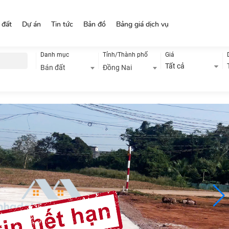
 đất
Dự án
Tin tức
Bản đồ
Bảng giá dịch vụ
Danh mục
Tỉnh/Thành phố
Giá
Tất cả
Bán đất
Đồng Nai