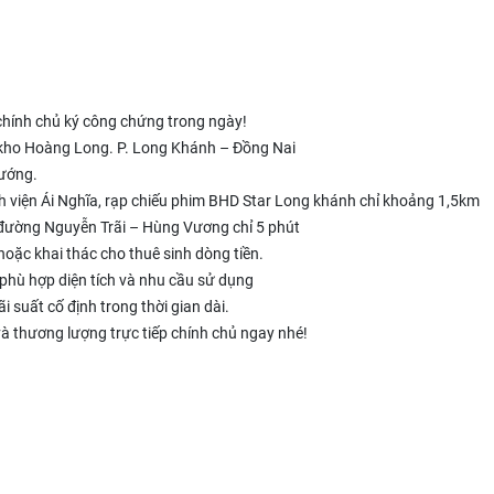
g chính chủ ký công chứng trong ngày!
u kho Hoàng Long. P. Long Khánh – Đồng Nai
hướng.
viện Ái Nghĩa, rạp chiếu phim BHD Star Long khánh chỉ khoảng 1,5km
c đường Nguyễn Trãi – Hùng Vương chỉ 5 phút
 hoặc khai thác cho thuê sinh dòng tiền.
phù hợp diện tích và nhu cầu sử dụng
i suất cố định trong thời gian dài.
và thương lượng trực tiếp chính chủ ngay nhé!