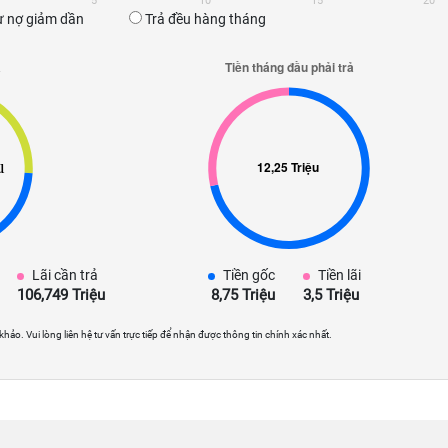
5
10
15
20
 nợ giảm dần
Trả đều hàng tháng
Lãi cần trả
Tiền gốc
Tiền lãi
106,749 Triệu
8,75 Triệu
3,5 Triệu
 khảo. Vui lòng liên hệ tư vấn trực tiếp để nhận được thông tin chính xác nhất.