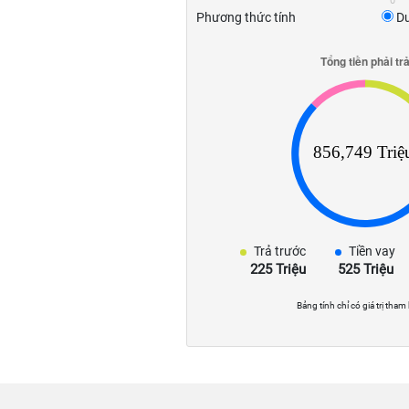
0
Phương thức tính
Dư
Trả trước
Tiền vay
225 Triệu
525 Triệu
Bảng tính chỉ có giá trị tham