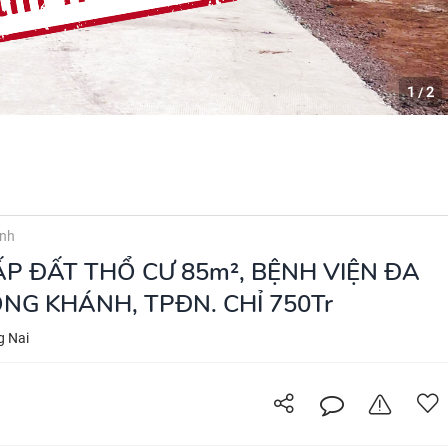
1
2
/
nh
P ĐẤT THỔ CƯ 85m², BỆNH VIỆN ĐA
ONG KHÁNH, TPĐN. CHỈ 750Tr
g Nai