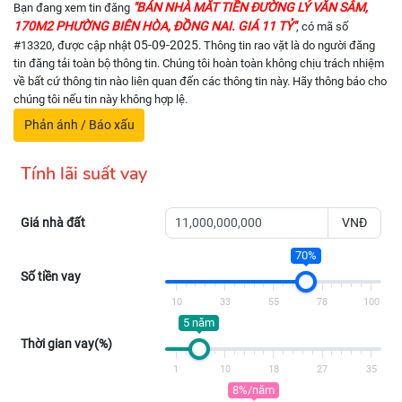
"BÁN NHÀ MĂT TIỀN ĐƯỜNG LÝ VĂN SÂM,
Bạn đang xem tin đăng
170M2 PHƯỜNG BIÊN HÒA, ĐỒNG NAI. GIÁ 11 TỶ"
, có mã số
05-09-2025
#13320, được cập nhật
. Thông tin rao vặt là do người đăng
tin đăng tải toàn bộ thông tin. Chúng tôi hoàn toàn không chịu trách nhiệm
về bất cứ thông tin nào liên quan đến các thông tin này. Hãy thông báo cho
chúng tôi nếu tin này không hợp lệ.
Phản ánh / Báo xấu
Tính lãi suất vay
Giá nhà đất
VNĐ
70%
Số tiền vay
10
33
55
78
100
5 năm
Thời gian vay(%)
1
10
18
27
35
8%/năm