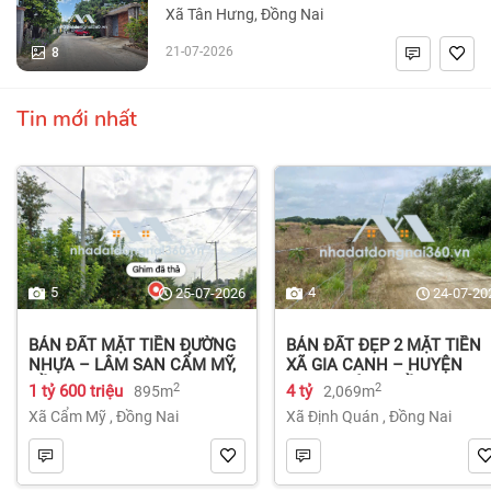
Xã Tân Hưng, Đồng Nai
8
21-07-2026
Tin mới nhất
5
4
25-07-2026
24-07-20
BÁN ĐẤT MẶT TIỀN ĐƯỜNG
BÁN ĐẤT ĐẸP 2 MẶT TIỀN
NHỰA – LÂM SAN CẨM MỸ,
XÃ GIA CANH – HUYỆN
ĐỒNG NAI.
ĐỊNH QUÁN – ĐỒNG NAI dt
2
2
1 tỷ 600 triệu
4 tỷ
895m
2,069m
2.069m² 4 tỷ
Xã Cẩm Mỹ
,
Đồng Nai
Xã Định Quán
,
Đồng Nai