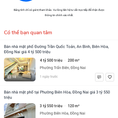
Bảng tính chỉ có giá trị tham khảo. Vui lòng liên hệ tư vấn trực tiếp để nhận được
thông tin chính xác nhất.
Có thể bạn quan tâm
Bán nhà mặt phố Đường Trần Quốc Toản, An Bình, Biên Hòa,
Đồng Nai giá 4 tỷ 500 triệu
4 tỷ 500 triệu
200 m²
·
Phường Trấn Biên, Đồng Nai
10
1 ngày trước
Bán nhà mặt phố tại Phường Biên Hòa, Đồng Nai giá 3 tỷ 550
triệu
3 tỷ 550 triệu
120 m²
·
Phường Biên Hòa, Đồng Nai