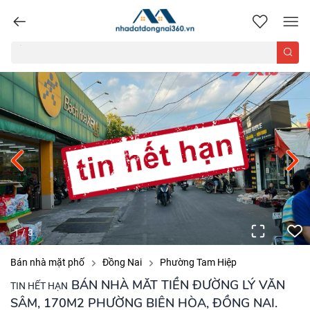
nhadatdongnai360.vn
1
/
3
Bán nhà mặt phố
Đồng Nai
Phường Tam Hiệp
BÁN NHÀ MĂT TIỀN ĐƯỜNG LÝ VĂN
TIN HẾT HẠN
SÂM, 170M2 PHƯỜNG BIÊN HÒA, ĐỒNG NAI.