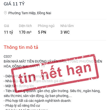
GIÁ 11 TỶ
Phường Tam Hiệp, Đồng Nai
Giá
Diện tích
Phòng ngủ
Nhà tắm
11 tỷ
170 m²
5 PN
3 WC
Thông tin mô tả
C037
BÁN NHÀ MĂT TIỀN ĐƯỜNG LÝ VĂN SÂM, 170M2 PHƯỜNG BIÊN
HÒA, ĐỒNG NAI. GIÁ 11 TỶ
- Diện tích: 170m2 ngang 6m
- Nhà cấp 4 cũ còn ở tạm chỉ tính giá đất
- Mặt tiền đường lớn
- Tiện ích xung quanh: gần chợ, gần trường. Siêu thị , ngân hàng,
siêu thị mini, sân vận động, ủy ban phường,...
- Phù hợp tất cả các ngành nghề kinh doanh:
- Pháp lý sổ riêng thổ cư