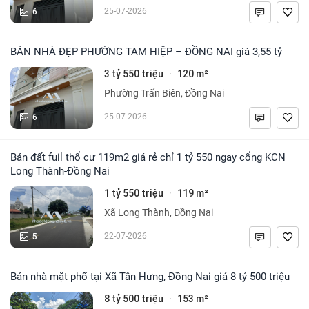
6
25-07-2026
BÁN NHÀ ĐẸP PHƯỜNG TAM HIỆP – ĐỒNG NAI giá 3,55 tỷ
3 tỷ 550 triệu
120 m²
·
Phường Trấn Biên, Đồng Nai
6
25-07-2026
Bán đất fuil thổ cư 119m2 giá rẻ chỉ 1 tỷ 550 ngay cổng KCN
Long Thành-Đồng Nai
1 tỷ 550 triệu
119 m²
·
Xã Long Thành, Đồng Nai
5
22-07-2026
Bán nhà mặt phố tại Xã Tân Hưng, Đồng Nai giá 8 tỷ 500 triệu
8 tỷ 500 triệu
153 m²
·