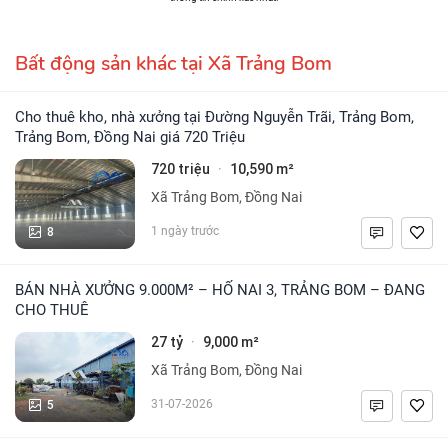
Bất động sản khác tại Xã Trảng Bom
Cho thuê kho, nhà xưởng tại Đường Nguyễn Trãi, Trảng Bom,
Trảng Bom, Đồng Nai giá 720 Triệu
720 triệu
10,590 m²
·
Xã Trảng Bom, Đồng Nai
8
1 ngày trước
BÁN NHÀ XƯỞNG 9.000M² – HỐ NAI 3, TRẢNG BOM – ĐANG
CHO THUÊ
27 tỷ
9,000 m²
·
Xã Trảng Bom, Đồng Nai
5
31-07-2026