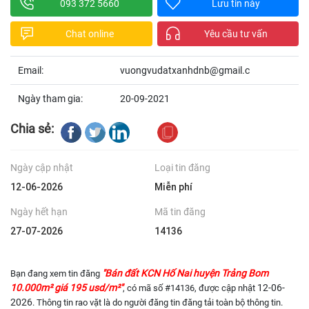
093 372 5660
Lưu tin này
Chat online
Yêu cầu tư vấn
Email:
vuongvudatxanhdnb@gmail.c
Ngày tham gia:
20-09-2021
Chia sẻ:
Ngày cập nhật
Loại tin đăng
12-06-2026
Miễn phí
Ngày hết hạn
Mã tin đăng
27-07-2026
14136
"Bán đất KCN Hố Nai huyện Trảng Bom
Bạn đang xem tin đăng
10.000m² giá 195 usd/m²"
12-06-
, có mã số #14136, được cập nhật
2026
. Thông tin rao vặt là do người đăng tin đăng tải toàn bộ thông tin.