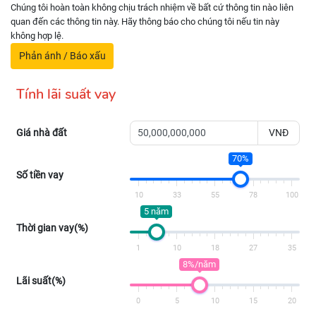
Chúng tôi hoàn toàn không chịu trách nhiệm về bất cứ thông tin nào liên
quan đến các thông tin này. Hãy thông báo cho chúng tôi nếu tin này
không hợp lệ.
Phản ánh / Báo xấu
Tính lãi suất vay
Giá nhà đất
VNĐ
70%
Số tiền vay
10
33
55
78
100
5 năm
Thời gian vay(%)
1
10
18
27
35
8%/năm
Lãi suất(%)
0
5
10
15
20