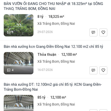
BÁN VƯỜN ỔI ĐANG CHO THU NHẬP dt 18.325m² tại SÔNG
THAO, TRẢNG BOM, ĐỒNG NAI
8 tỷ
18,325 m²
·
Xã Trảng Bom, Đồng Nai
5
29-07-2026
Bán nhà xưởng kcn Giang Điền Đồng Nai 12.100 m2 chỉ 85 tỷ
Thỏa thuận
12,100 m²
·
Xã Trảng Bom, Đồng Nai
4
16-07-2026
Bán nhà xưởng DT: 12.100m2 giá chỉ 85 tỷ. KCN Giang Điền-
Trảng Bom-Đồng Nai
85 tỷ
12,100 m²
·
Xã Trảng Bom, Đồng Nai