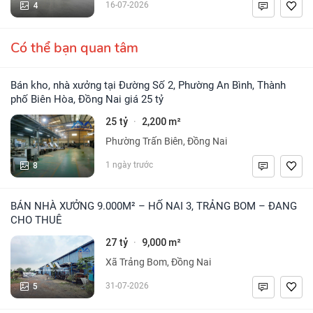
4
16-07-2026
Có thể bạn quan tâm
Bán kho, nhà xưởng tại Đường Số 2, Phường An Bình, Thành
phố Biên Hòa, Đồng Nai giá 25 tỷ
25 tỷ
2,200 m²
·
Phường Trấn Biên, Đồng Nai
8
1 ngày trước
BÁN NHÀ XƯỞNG 9.000M² – HỐ NAI 3, TRẢNG BOM – ĐANG
CHO THUÊ
27 tỷ
9,000 m²
·
Xã Trảng Bom, Đồng Nai
5
31-07-2026