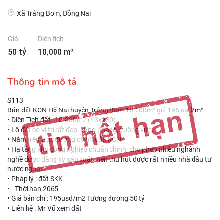
Xã Trảng Bom, Đồng Nai
Giá
Diện tích
50 tỷ
10,000 m²
Thông tin mô tả
S113
Bán đất KCN Hố Nai huyện Trảng Bom 10.000m² giá 195 usd/m²
• Diện Tích đất : 10.000m2 (43x230)
• Lô đất có vị trí rất đẹp, bằng phẳng, vuông vức.
• Nằm trên trục đường chính của KCN
• Hạ tầng khu công nghiệp chuẩn chỉnh, cho phép nhiều nghành
nghề được đăng ký sản xuất, nên thu hút được rất nhiều nhà đầu tư
nước ngoài.
• Pháp lý : đất SKK
• - Thời hạn 2065
• Giá bán chỉ : 195usd/m2 Tương đương 50 tỷ
• Liên hệ : Mr Vũ xem đất