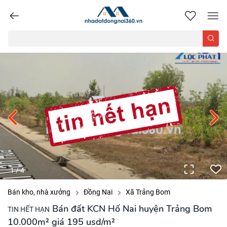
nhadatdongnai360.vn
1
/
4
Bán kho, nhà xưởng
Đồng Nai
Xã Trảng Bom
Bán đất KCN Hố Nai huyện Trảng Bom
TIN HẾT HẠN
10.000m² giá 195 usd/m²