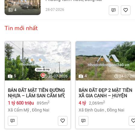
4
28-07-2026
Tin mới nhất
5
4
25-07-2026
24-07-20
BÁN ĐẤT MẶT TIỀN ĐƯỜNG
BÁN ĐẤT ĐẸP 2 MẶT TIỀN
NHỰA – LÂM SAN CẨM MỸ,
XÃ GIA CANH – HUYỆN
ĐỒNG NAI.
ĐỊNH QUÁN – ĐỒNG NAI dt
2
2
1 tỷ 600 triệu
4 tỷ
895m
2,069m
2.069m² 4 tỷ
Xã Cẩm Mỹ
,
Đồng Nai
Xã Định Quán
,
Đồng Nai