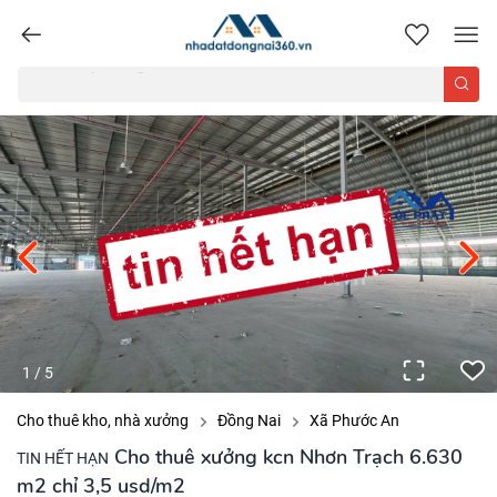
nhadatdongnai360.vn
1
/
5
Cho thuê kho, nhà xưởng
Đồng Nai
Xã Phước An
Cho thuê xưởng kcn Nhơn Trạch 6.630
TIN HẾT HẠN
m2 chỉ 3,5 usd/m2