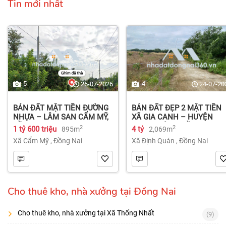
Tin mới nhất
5
4
25-07-2026
24-07-20
BÁN ĐẤT MẶT TIỀN ĐƯỜNG
BÁN ĐẤT ĐẸP 2 MẶT TIỀN
NHỰA – LÂM SAN CẨM MỸ,
XÃ GIA CANH – HUYỆN
ĐỒNG NAI.
ĐỊNH QUÁN – ĐỒNG NAI dt
2
2
1 tỷ 600 triệu
4 tỷ
895m
2,069m
2.069m² 4 tỷ
Xã Cẩm Mỹ
,
Đồng Nai
Xã Định Quán
,
Đồng Nai
Cho thuê kho, nhà xưởng tại Đồng Nai
Cho thuê kho, nhà xưởng tại Xã Thống Nhất
(9)