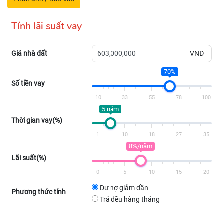
Tính lãi suất vay
Giá nhà đất
VNĐ
70%
Số tiền vay
10
33
55
78
100
5 năm
Thời gian vay(%)
1
10
18
27
35
8%/năm
Lãi suất(%)
0
5
10
15
20
Dư nợ giảm dần
Phương thức tính
Trả đều hàng tháng