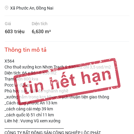
Xã Phước An, Đồng Nai
Giá
Diện tích
603 triệu
6,630 m²
Thông tin mô tả
X564
Cho thuê xưởng kcn Nhơn Trạch 6.630 m2 chỉ 3,5 usd/m2
Diện tích: 66 x 96 =6.630 m2
Trạm điện 800 kva
Pccc tự động
Phù hợp sản xuất đa nghành nghề
_xưởng nằm trong kcn Nhơn Trạch thuận tiện giao thông
_Cách cảng phước An 13 km
_cách cảng cái mép 39 km
_cách quốc lộ 51 chỉ 11 km
Liên hệ : Vương Vũ xem xưởng
_________________________________
CÔNG TY BẤT ĐỘNG SẢN CÔNG NGHIỆP LỘC PHÁT