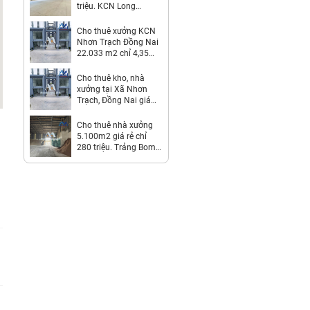
triệu. KCN Long
Thành-Đồng Nai
Cho thuê xưởng KCN
Nhơn Trạch Đồng Nai
22.033 m2 chỉ 4,35
usd/m2
Cho thuê kho, nhà
xưởng tại Xã Nhơn
Trạch, Đồng Nai giá
Thỏa thuận
Cho thuê nhà xưởng
5.100m2 giá rẻ chỉ
280 triệu. Trảng Bom-
Đồng Nai