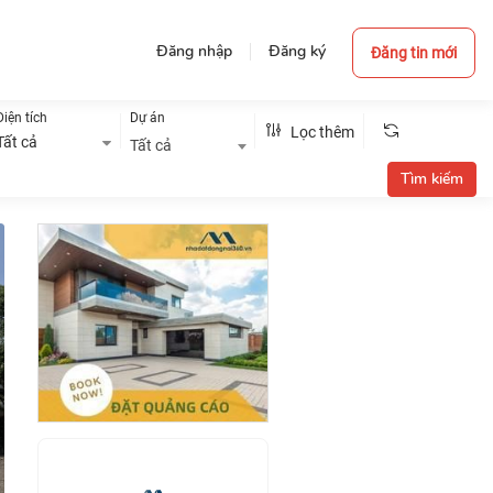
Đăng nhập
Đăng ký
Đăng tin mới
Diện tích
Dự án
Lọc thêm
Tất cả
Tất cả