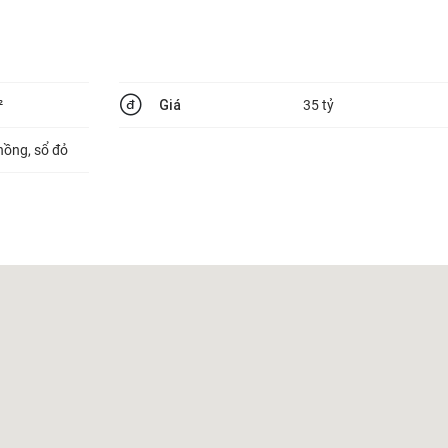
Giá
²
35 tỷ
hồng, sổ đỏ