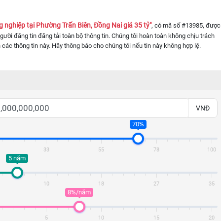
 nghiệp tại Phường Trấn Biên, Đồng Nai giá 35 tỷ"
, có mã số #13985, được
 người đăng tin đăng tải toàn bộ thông tin. Chúng tôi hoàn toàn không chịu trách
 các thông tin này. Hãy thông báo cho chúng tôi nếu tin này không hợp lệ.
VNĐ
70%
33
55
78
100
5 năm
10
18
27
35
8%/năm
5
10
15
20