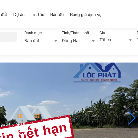
 đất
Dự án
Tin tức
Bản đồ
Bảng giá dịch vụ
Danh mục
Tỉnh/Thành phố
Giá
Tất cả
Bán đất
Đồng Nai