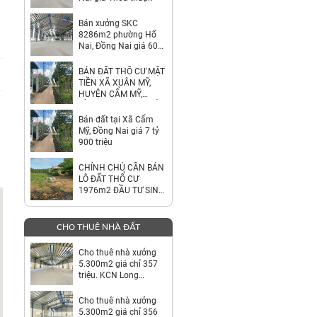
Bán xưởng SKC
8286m2 phường Hố
Nai, Đồng Nai giá 60
tỷ
BÁN ĐẤT THỔ CƯ MẶT
TIỀN XÃ XUÂN MỸ,
HUYỆN CẨM MỸ,
ĐỒNG NAI – GIÁ CHỈ
7,9 TỶ
Bán đất tại Xã Cẩm
Mỹ, Đồng Nai giá 7 tỷ
900 triệu
CHÍNH CHỦ CẦN BÁN
LÔ ĐẤT THỔ CƯ
1976m2 ĐẦU TƯ SINH
LỜI
CHO THUÊ NHÀ ĐẤT
Cho thuê nhà xưởng
5.300m2 giá chỉ 357
triệu. KCN Long
Thành-Đồng Nai
Cho thuê nhà xưởng
5.300m2 giá chỉ 356