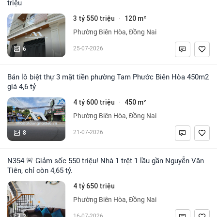
triệu
3 tỷ 550 triệu
120 m²
·
Phường Biên Hòa, Đồng Nai
6
25-07-2026
Bán lô biệt thự 3 mặt tiền phường Tam Phước Biên Hòa 450m2
giá 4,6 tỷ
4 tỷ 600 triệu
450 m²
·
Phường Biên Hòa, Đồng Nai
8
21-07-2026
N354 🚨 Giảm sốc 550 triệu! Nhà 1 trệt 1 lầu gần Nguyễn Văn
Tiên, chỉ còn 4,65 tỷ.
4 tỷ 650 triệu
Phường Biên Hòa, Đồng Nai
3
16-07-2026