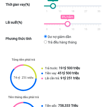
Thời gian vay(%)
1
10
18
27
35
8%/năm
Lãi suất(%)
0
5
10
15
20
Dư nợ giảm dần
Phương thức tính
Trả đều hàng tháng
19 tỷ 500 triệu
Trả trước:
45 tỷ 500 triệu
Tiền vay:
9 tỷ 251 triệu
Lãi cần trả:
758,333 Triệu
Tiền gốc: