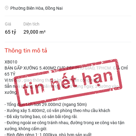
Phường Biên Hòa, Đồng Nai
Giá
Diện tích
65 tỷ
29,000 m²
Thông tin mô tả
XB010
BÁN GẤP XƯỞNG 5.400M2 CỰC ĐẸP PHÚ GIÁO, TPHCM. GIÁ CHỈ
65 TỶ
Vị trí đẹp , giao thông thuận lợi, dễ tuyển công nhân.
Sẵn nhà xưởng, sân bãi rộng Vào sử dụng ngay, 2 đường vào
xưởng.
- Tổng diện tích hơn 29.000m2 (ngang 50m)
- Xưởng xây 5.400m2, có văn phòng theo nhu cầu khách
- Đã xây tường bao, có sân bãi rộng rãi.
- Đường ngoài xe công tránh nhau, đường trong xe công vào tận
xưởng, không cấm giờ.
- Bình điện riêng 1: 1.000kva, phù hợp sản xuất