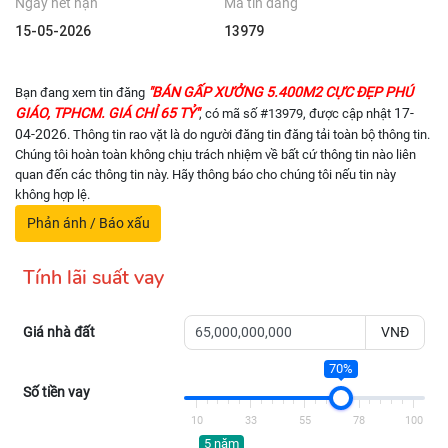
Ngày hết hạn
Mã tin đăng
15-05-2026
13979
"BÁN GẤP XƯỞNG 5.400M2 CỰC ĐẸP PHÚ
Bạn đang xem tin đăng
GIÁO, TPHCM. GIÁ CHỈ 65 TỶ"
17-
, có mã số #13979, được cập nhật
04-2026
. Thông tin rao vặt là do người đăng tin đăng tải toàn bộ thông tin.
Chúng tôi hoàn toàn không chịu trách nhiệm về bất cứ thông tin nào liên
quan đến các thông tin này. Hãy thông báo cho chúng tôi nếu tin này
không hợp lệ.
Phản ánh / Báo xấu
Tính lãi suất vay
Giá nhà đất
VNĐ
70%
Số tiền vay
10
33
55
78
100
5 năm