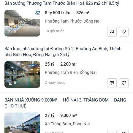
Bán xưởng Phường Tam Phước Biên Hoà 826 m2 chỉ 8,5 tỷ
8 tỷ 500 triệu
826 m²
·
Phường Tam Phước, Đồng Nai
5
18 giờ trước
Bán kho, nhà xưởng tại Đường Số 2, Phường An Bình, Thành
phố Biên Hòa, Đồng Nai giá 25 tỷ
25 tỷ
2,200 m²
·
Phường Trấn Biên, Đồng Nai
8
2 ngày trước
BÁN NHÀ XƯỞNG 9.000M² – HỐ NAI 3, TRẢNG BOM – ĐANG
CHO THUÊ
27 tỷ
9,000 m²
·
Xã Trảng Bom, Đồng Nai