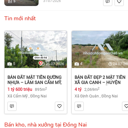
5
31-07-2026
Tin mới nhất
5
4
25-07-2026
24-07-20
BÁN ĐẤT MẶT TIỀN ĐƯỜNG
BÁN ĐẤT ĐẸP 2 MẶT TIỀN
NHỰA – LÂM SAN CẨM MỸ,
XÃ GIA CANH – HUYỆN
ĐỒNG NAI.
ĐỊNH QUÁN – ĐỒNG NAI dt
2
2
1 tỷ 600 triệu
4 tỷ
895m
2,069m
2.069m² 4 tỷ
Xã Cẩm Mỹ
,
Đồng Nai
Xã Định Quán
,
Đồng Nai
Bán kho, nhà xưởng tại Đồng Nai