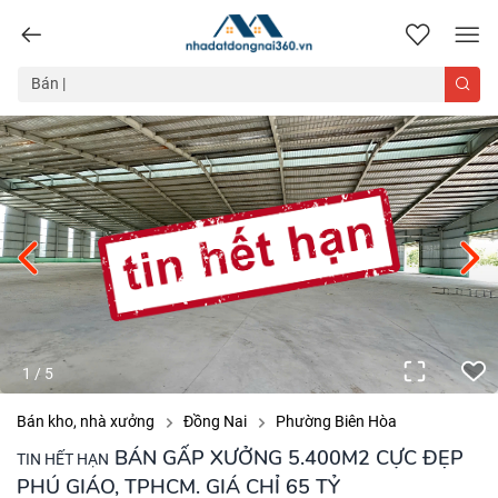
nhadatdongnai360.vn
1
/
5
Bán kho, nhà xưởng
Đồng Nai
Phường Biên Hòa
BÁN GẤP XƯỞNG 5.400M2 CỰC ĐẸP
TIN HẾT HẠN
PHÚ GIÁO, TPHCM. GIÁ CHỈ 65 TỶ