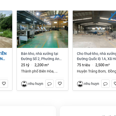
Bán kho, nhà xưởng tại
Cho thuê kho, nhà xưởng
ỆN
Đường Số 2, Phường An
Đường Quốc lộ 1A, Xã H
NAI
Bình, Thành phố Biên Hòa,
Nai 3, Trảng Bom, Đồng
25 tỷ
2,200 m²
75 triệu
2,500 m²
·
·
Đồng Nai giá 25 tỷ
Nai giá 75 Triệu
Thành phố Biên Hòa
,
Huyện Trảng Bom
,
Đồn
Đồng Nai
Nai
nhu huynh
nhu huynh