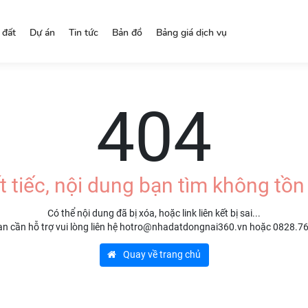
 đất
Dự án
Tin tức
Bản đồ
Bảng giá dịch vụ
404
t tiếc, nội dung bạn tìm không tồn 
Có thể nội dung đã bị xóa, hoặc link liên kết bị sai...
n cần hỗ trợ vui lòng liên hệ hotro@nhadatdongnai360.vn hoặc 0828.7
Quay về trang chủ