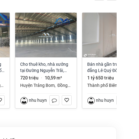
Cho thuê kho, nhà xưởng
Bán nhà gần trường cao
ố
tại Đường Nguyễn Trãi,
đẳng Lê Quý Đôn phường
Trảng Bom, Trảng Bom,
Long Hưng Đồng Nai
720 triệu
10,59 m²
1 tỷ 650 triệu
112 m²
·
·
Đồng Nai giá 720 Triệu
g
Huyện Trảng Bom
,
Đồng
Thành phố Biên Hòa
,
Nai
Đồng Nai
nhu huynh
nhu huynh