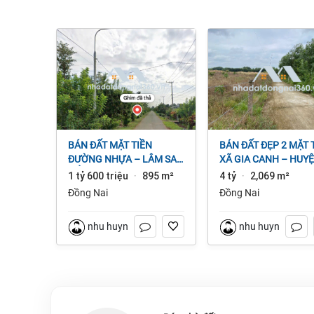
BÁN ĐẤT MẶT TIỀN
BÁN ĐẤT ĐẸP 2 MẶT TIỀN
ĐƯỜNG NHỰA – LÂM SAN
XÃ GIA CANH – HUY
CẨM MỸ, ĐỒNG NAI.
ĐỊNH QUÁN – ĐỒNG 
1 tỷ 600 triệu
895 m²
4 tỷ
2,069 m²
·
·
dt 2.069m² 4 tỷ
Đồng Nai
Đồng Nai
nhu huynh
nhu huynh