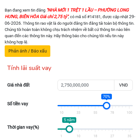
"NHÀ MỚI 1 TRỆT 1 LẦU – PHƯỜNG LONG
Bạn đang xem tin đăng
HƯNG, BIÊN HÒA Giá chỉ 2,75 tỷ"
29-
, có mã số #14181, được cập nhật
06-2026
. Thông tin rao vặt là do người đăng tin đăng tải toàn bộ thông tin.
Chúng tôi hoàn toàn không chịu trách nhiệm về bất cứ thông tin nào liên
quan đến các thông tin này. Hãy thông báo cho chúng tôi nếu tin này
không hợp lệ.
Phản ánh / Báo xấu
Tính lãi suất vay
Giá nhà đất
VNĐ
70%
Số tiền vay
10
33
55
78
100
5 năm
Thời gian vay(%)
1
10
18
27
35