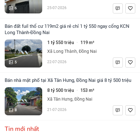
6
25-07-2026
Bán đất fuil thổ cư 119m2 giá rẻ chỉ 1 tỷ 550 ngay cổng KCN
Long Thành-Đồng Nai
1 tỷ 550 triệu
119 m²
·
Xã Long Thành, Đồng Nai
5
22-07-2026
Bán nhà mặt phố tại Xã Tân Hưng, Đồng Nai giá 8 tỷ 500 triệu
8 tỷ 500 triệu
153 m²
·
Xã Tân Hưng, Đồng Nai
8
21-07-2026
Tin mới nhất