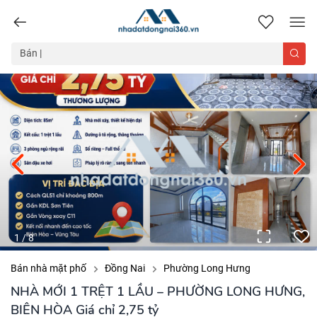
nhadatdongnai360.vn
1
/
8
Bán nhà mặt phố
Đồng Nai
Phường Long Hưng
NHÀ MỚI 1 TRỆT 1 LẦU – PHƯỜNG LONG HƯNG,
BIÊN HÒA Giá chỉ 2,75 tỷ