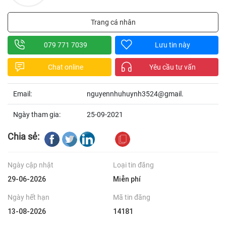
Trang cá nhân
079 771 7039
Lưu tin này
Chat online
Yêu cầu tư vấn
Email:
nguyennhuhuynh3524@gmail.
Ngày tham gia:
25-09-2021
Chia sẻ:
Ngày cập nhật
Loại tin đăng
29-06-2026
Miễn phí
Ngày hết hạn
Mã tin đăng
13-08-2026
14181