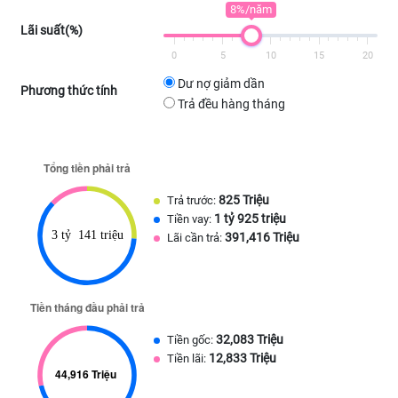
8%/năm
Lãi suất(%)
0
5
10
15
20
Dư nợ giảm dần
Phương thức tính
Trả đều hàng tháng
825 Triệu
Trả trước:
1 tỷ 925 triệu
Tiền vay:
391,416 Triệu
Lãi cần trả:
32,083 Triệu
Tiền gốc:
12,833 Triệu
Tiền lãi: