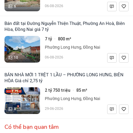
6
06-08-2026
Bán đất tại Đường Nguyễn Thiện Thuật, Phường An Hoà, Biên
Hòa, Đồng Nai giá 7 tỷ
7 tỷ
800 m²
·
Phường Long Hưng, Đồng Nai
10
06-08-2026
BÁN NHÀ MỚI 1 TRỆT 1 LẦU – PHƯỜNG LONG HƯNG, BIÊN
HÒA Giá chỉ 2,75 tỷ
2 tỷ 750 triệu
85 m²
·
Phường Long Hưng, Đồng Nai
8
29-06-2026
Có thể bạn quan tâm