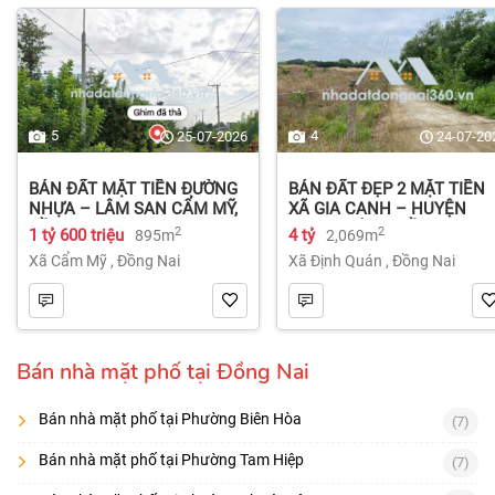
5
4
25-07-2026
24-07-20
BÁN ĐẤT MẶT TIỀN ĐƯỜNG
BÁN ĐẤT ĐẸP 2 MẶT TIỀN
NHỰA – LÂM SAN CẨM MỸ,
XÃ GIA CANH – HUYỆN
ĐỒNG NAI.
ĐỊNH QUÁN – ĐỒNG NAI dt
2
2
1 tỷ 600 triệu
4 tỷ
895m
2,069m
2.069m² 4 tỷ
Xã Cẩm Mỹ
,
Đồng Nai
Xã Định Quán
,
Đồng Nai
Bán nhà mặt phố tại Đồng Nai
Bán nhà mặt phố tại Phường Biên Hòa
(7)
Bán nhà mặt phố tại Phường Tam Hiệp
(7)