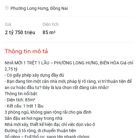
Phường Long Hưng, Đồng Nai
Giá
Diện tích
2 tỷ 750 triệu
85 m²
Thông tin mô tả
NHÀ MỚI 1 TRỆT 1 LẦU – PHƯỜNG LONG HƯNG, BIÊN HÒA Giá chỉ
2,75 tỷ
- Có giấy phép xây dựng đầy đủ
- Bạn đang tìm một căn nhà mới, pháp lý rõ ràng, vị trí thuận tiện để
an cư hoặc đầu tư? Đây là lựa chọn rất đáng cân nhắc!
Thông tin nổi bật:
- Diện tích: 85m²
- Kết cấu: 1 trệt 1 lầu
3 phòng ngủ, không gian rộng rãi cho gia đình
Sân đậu xe hơi ngay trong nhà
Nhà mới xây, thiết kế hiện đại, chỉ việc dọn vào ở
Đường ô tô rộng, di chuyển thuận tiện
Sổ riêng – Full thổ cư, sang tên nhanh chóng