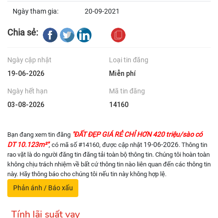
Ngày tham gia:
20-09-2021
Chia sẻ:
Ngày cập nhật
Loại tin đăng
19-06-2026
Miễn phí
Ngày hết hạn
Mã tin đăng
03-08-2026
14160
"ĐẤT ĐẸP GIÁ RẺ CHỈ HƠN 420 triệu/sào có
Bạn đang xem tin đăng
DT 10.123m²"
19-06-2026
, có mã số #14160, được cập nhật
. Thông tin
rao vặt là do người đăng tin đăng tải toàn bộ thông tin. Chúng tôi hoàn toàn
không chịu trách nhiệm về bất cứ thông tin nào liên quan đến các thông tin
này. Hãy thông báo cho chúng tôi nếu tin này không hợp lệ.
Phản ánh / Báo xấu
Tính lãi suất vay