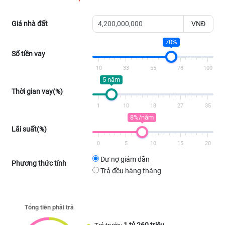
Giá nhà đất
VNĐ
70%
Số tiền vay
10
33
55
78
100
5 năm
Thời gian vay(%)
1
10
18
27
35
8%/năm
Lãi suất(%)
0
5
10
15
20
Dư nợ giảm dần
Phương thức tính
Trả đều hàng tháng
1 tỷ 260 triệu