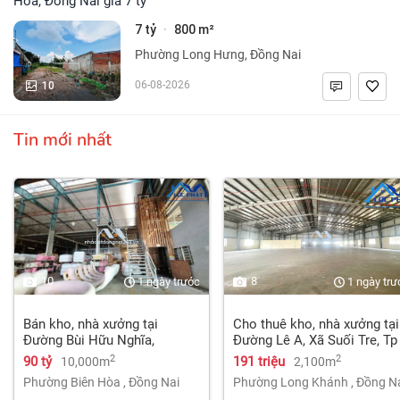
Hòa, Đồng Nai giá 7 tỷ
7 tỷ
800 m²
·
Phường Long Hưng, Đồng Nai
10
06-08-2026
Tin mới nhất
10
8
1 ngày trước
1 ngày trư
Bán kho, nhà xưởng tại
Cho thuê kho, nhà xưởng tại
Đường Bùi Hữu Nghĩa,
Đường Lê A, Xã Suối Tre, Tp
Phường Tân Hạnh, Biên Hòa,
Long Khánh, Đồng Nai giá
2
2
90 tỷ
191 triệu
10,000m
2,100m
Đồng Nai giá 90 tỷ
191 Triệu
Phường Biên Hòa
,
Đồng Nai
Phường Long Khánh
,
Đồng N