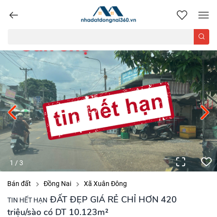
nhadatdongnai360.vn
1
/
3
Bán đất
Đồng Nai
Xã Xuân Đông
ĐẤT ĐẸP GIÁ RẺ CHỈ HƠN 420
TIN HẾT HẠN
triệu/sào có DT 10.123m²