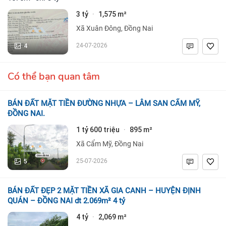
3 tỷ
1,575 m²
·
Xã Xuân Đông, Đồng Nai
4
24-07-2026
Có thể bạn quan tâm
BÁN ĐẤT MẶT TIỀN ĐƯỜNG NHỰA – LÂM SAN CẨM MỸ,
ĐỒNG NAI.
1 tỷ 600 triệu
895 m²
·
Xã Cẩm Mỹ, Đồng Nai
5
25-07-2026
BÁN ĐẤT ĐẸP 2 MẶT TIỀN XÃ GIA CANH – HUYỆN ĐỊNH
QUÁN – ĐỒNG NAI dt 2.069m² 4 tỷ
4 tỷ
2,069 m²
·