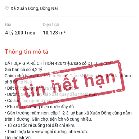
Xã Xuân Đông, Đồng Nai
Giá
Diện tích
4 tỷ 200 triệu
10,123 m²
Thông tin mô tả
ĐẤT ĐẸP GIÁ RẺ CHỈ HƠN 420 triệu/sào có DT 10.123m²
Giá bán cả sổ 4,2 tỷ
Chính chủ bán đất xã Xuân Đông, Cẩm Mỹ, Đồng Nai (nay là thành
phố Đồng Nai)
• Đất cách đường nhựa đúng 1 lô đất.
• Đường xe hơi chạy đáp đất quay đầu thoải mái.
• Có suối bao quanh mát mẻ.
• Khu dân cư đông điện nước đầy đủ.
• Gần trường mầm non, cấp 1-2-3, uỷ ban xã Xuân Đông cùng nằm
trên 1 đường. Gần chợ, tiện ích vô cùng nhiều.
• Từ cao tốc rẻ xuống tới đất chỉ 9km.
• Thích hợp làm view nghỉ dưỡng, nhà vườn.
Liên hệ Mr Vũ