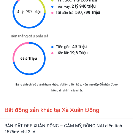
Trả trước:
2 tỷ 940 triệu
Tiền vay:
597,799 Triệu
Lãi cần trả:
49 Triệu
Tiền gốc:
19,6 Triệu
Tiền lãi:
Bảng tính chỉ có giá trị tham khảo. Vui lòng liên hệ tư vấn trực tiếp để nhận được
thông tin chính xác nhất.
Bất động sản khác tại Xã Xuân Đông
BÁN ĐẤT ĐẸP XUÂN ĐÔNG – CẨM MỸ, ĐỒNG NAI diện tích
1575m² chỉ 3 tỷ