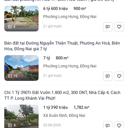
6 tỷ 600 triệu
900 m²
·
Phường Long Hưng, Đồng Nai
6
21 giờ trước
Bán đất tại Đường Nguyễn Thiện Thuật, Phường An Hoà, Biên
Hòa, Đồng Nai giá 7 tỷ
7 tỷ
800 m²
·
Phường Long Hưng, Đồng Nai
10
21 giờ trước
Chỉ 1 Tỷ 390Tr Đất Vườn 1.800 m2, 300 ONT, Nhà Cấp 4, Cách
TT P. Long Khánh Vài Phút!
1 tỷ 390 triệu
1,782 m²
·
Xã Xuân Định, Đồng Nai
4
02-08-2026