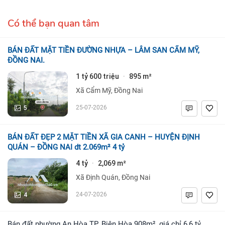
Có thể bạn quan tâm
BÁN ĐẤT MẶT TIỀN ĐƯỜNG NHỰA – LÂM SAN CẨM MỸ,
ĐỒNG NAI.
1 tỷ 600 triệu
895 m²
·
Xã Cẩm Mỹ, Đồng Nai
5
25-07-2026
BÁN ĐẤT ĐẸP 2 MẶT TIỀN XÃ GIA CANH – HUYỆN ĐỊNH
QUÁN – ĐỒNG NAI dt 2.069m² 4 tỷ
4 tỷ
2,069 m²
·
Xã Định Quán, Đồng Nai
4
24-07-2026
Bán đất phường An Hòa TP. Biên Hòa 908m², giá chỉ 6,6 tỷ