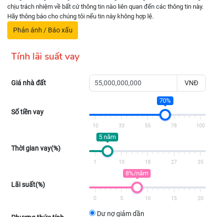
chịu trách nhiệm về bất cứ thông tin nào liên quan đến các thông tin này.
Hãy thông báo cho chúng tôi nếu tin này không hợp lệ.
Phản ánh / Báo xấu
Tính lãi suất vay
Giá nhà đất
VNĐ
70%
Số tiền vay
10
33
55
78
100
5 năm
Thời gian vay(%)
1
10
18
27
35
8%/năm
Lãi suất(%)
0
5
10
15
20
Dư nợ giảm dần