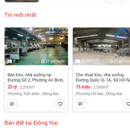
Tin mới nhất
8
2
21 giờ trước
21 giờ trư
Bán kho, nhà xưởng tại
Cho thuê kho, nhà xưởng
Đường Số 2, Phường An Bình,
Đường Quốc lộ 1A, Xã Hố N
Thành phố Biên Hòa, Đồng
3, Trảng Bom, Đồng Nai giá
2
2
25 tỷ
75 triệu
2,200m
2,500m
Nai giá 25 tỷ
75 Triệu
Phường Trấn Biên
,
Đồng Nai
Phường Hố Nai
,
Đồng Nai
Bán đất tại Đồng Nai