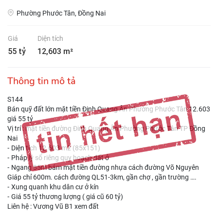
Phường Phước Tân, Đồng Nai
Giá
Diện tích
55 tỷ
12,603 m²
Thông tin mô tả
S144
Bán quỹ đất lớn mặt tiền Đinh Quang Ân Phường Phước Tân 12.603
giá 55 tỷ
Vị trí : mặt tiền đường Đinh Quang Ân Phường Phước Tân TP Đồng
Nai
⁃ Diện tích 12.603 m2 (85x151)
⁃ Pháp lý sổ riêng quy hoạch đất ở
⁃ Ngang 85m bám mặt tiền đường nhựa cách đường Võ Nguyên
Giáp chỉ 600m. cách đường QL51-3km, gần chợ , gần trường ….
⁃ Xung quanh khu dân cư ở kín
⁃ Giá 55 tỷ thương lượng ( giá cũ 60 tỷ)
Liên hệ : Vương Vũ B1 xem đất