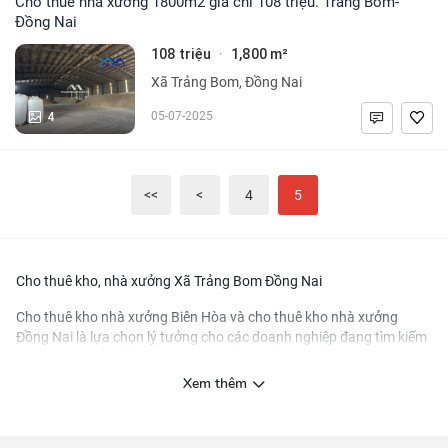
Cho thuê nhà xưởng 1800m2 giá chỉ 108 triệu. Trảng Bom-
Đồng Nai
108 triệu
1,800 m²
·
Xã Trảng Bom, Đồng Nai
4
05-07-2025
<<
<
4
5
Cho thuê kho, nhà xưởng Xã Trảng Bom Đồng Nai
Cho thuê kho nhà xưởng Biên Hòa
và
cho thuê kho nhà xưởng
Đồng Nai
là lựa chọn lý tưởng cho các doanh nghiệp đang tìm kiếm
không gian để mở rộng hoạt động sản xuất và kinh doanh. Những
khu vực này được biết đến với vị trí địa lý thuận lợi và hệ thống hạ
Xem thêm
tầng phát triển, tạo điều kiện thuận lợi cho việc vận chuyển và
logistics.