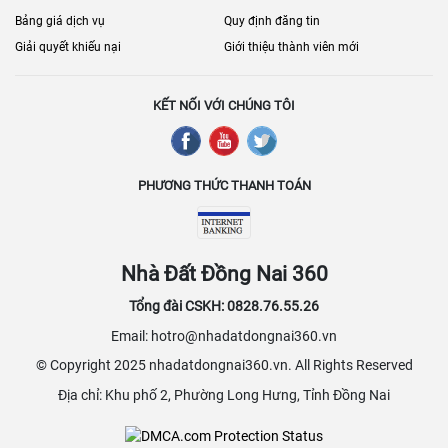
yêu cầu của khách hàng, khiến Đồng Nai và Biên Hòa ngày càng
Bảng giá dịch vụ
Quy định đăng tin
được xem là điểm đến hấp dẫn cho các hoạt động sản xuất và kinh
Giải quyết khiếu nại
Giới thiệu thành viên mới
doanh trong khu vực phía Nam.
KẾT NỐI VỚI CHÚNG TÔI
PHƯƠNG THỨC THANH TOÁN
Nhà Đất Đồng Nai 360
Tổng đài CSKH: 0828.76.55.26
Email: hotro@nhadatdongnai360.vn
© Copyright 2025 nhadatdongnai360.vn. All Rights Reserved
Địa chỉ: Khu phố 2, Phường Long Hưng, Tỉnh Đồng Nai