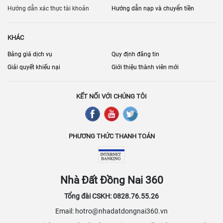
phát triển mạnh mẽ với sự xuất hiện của nhiều dự án mới, mang lại
Hướng dẫn xác thực tài khoản
Hướng dẫn nạp và chuyển tiền
nhiều lựa chọn về quy mô, tiện ích và giá cả, phù hợp với mọi nhu
cầu kinh doanh. Các nhà cung cấp dịch vụ đang không ngừng nâng
KHÁC
cao chất lượng và cập nhật các tiện ích mới để đáp ứng tốt hơn các
yêu cầu của khách hàng, khiến Đồng Nai và Biên Hòa ngày càng
Bảng giá dịch vụ
Quy định đăng tin
được xem là điểm đến hấp dẫn cho các hoạt động sản xuất và kinh
Giải quyết khiếu nại
Giới thiệu thành viên mới
doanh trong khu vực phía Nam.
KẾT NỐI VỚI CHÚNG TÔI
PHƯƠNG THỨC THANH TOÁN
Nhà Đất Đồng Nai 360
Tổng đài CSKH: 0828.76.55.26
Email: hotro@nhadatdongnai360.vn