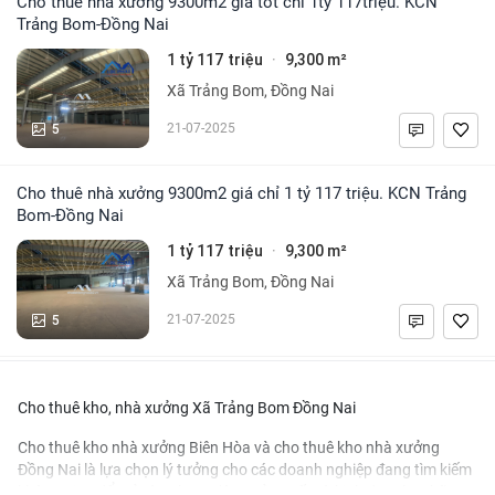
Cho thuê nhà xưởng 9300m2 giá tốt chỉ 1tỷ 117triệu. KCN
Trảng Bom-Đồng Nai
1 tỷ 117 triệu
9,300 m²
·
Xã Trảng Bom, Đồng Nai
5
21-07-2025
Cho thuê nhà xưởng 9300m2 giá chỉ 1 tỷ 117 triệu. KCN Trảng
Bom-Đồng Nai
1 tỷ 117 triệu
9,300 m²
·
Xã Trảng Bom, Đồng Nai
5
21-07-2025
Cho thuê kho, nhà xưởng Xã Trảng Bom Đồng Nai
Cho thuê kho nhà xưởng Biên Hòa
và
cho thuê kho nhà xưởng
Đồng Nai
là lựa chọn lý tưởng cho các doanh nghiệp đang tìm kiếm
không gian để mở rộng hoạt động sản xuất và kinh doanh. Những