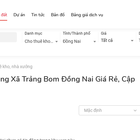
 đất
Dự án
Tin tức
Bản đồ
Bảng giá dịch vụ
Danh mục
Tỉnh/Thành phố
Giá
Tất cả
Cho thuê kho, nhà xưởng
Đồng Nai
ê kho, nhà xưởng
ởng Xã Trảng Bom Đồng Nai Giá Rẻ, Cập
Mặc định