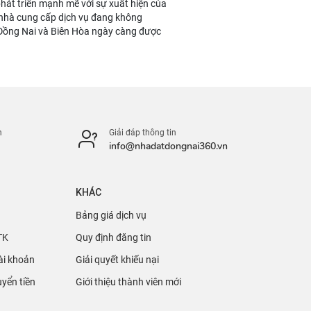
phát triển mạnh mẽ với sự xuất hiện của
c nhà cung cấp dịch vụ đang không
 Đồng Nai và Biên Hòa ngày càng được
n
Giải đáp thông tin
info@nhadatdongnai360.vn
KHÁC
Bảng giá dịch vụ
TK
Quy định đăng tin
ài khoản
Giải quyết khiếu nại
yển tiền
Giới thiệu thành viên mới