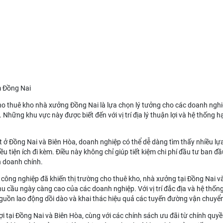
m Đồng Nai
ho thuê kho nhà xưởng Đồng Nai
là lựa chọn lý tưởng cho các doanh ngh
hững khu vực này được biết đến với vị trí địa lý thuận lợi và hệ thống hạ 
t ở Đồng Nai và Biên Hòa, doanh nghiệp có thể dễ dàng tìm thấy nhiều l
iều tiện ích đi kèm. Điều này không chỉ giúp tiết kiệm chi phí đầu tư ban
h doanh chính.
công nghiệp đã khiến thị trường cho thuê kho, nhà xưởng tại Đồng Nai 
 cầu ngày càng cao của các doanh nghiệp. Với vị trí đắc địa và hệ thống
nguồn lao động dồi dào và khai thác hiệu quả các tuyến đường vận chuyể
ợi tại Đồng Nai và Biên Hòa, cùng với các chính sách ưu đãi từ chính qu