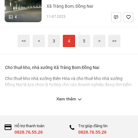
Xã Trảng Bom, Đồng Nai
4
11-07-2025
<<
<
3
4
5
>
>>
Cho thuê kho, nhà xưởng Xã Trảng Bom Đồng Nai
Cho thuê kho nhà xưởng Biên Hòa
và
cho thuê kho nhà xưởng
Đồng Nai
là lựa chọn lý tưởng cho các doanh nghiệp đang tìm kiếm
không gian để mở rộng hoạt động sản xuất và kinh doanh. Những
khu vực này được biết đến với vị trí địa lý thuận lợi và hệ thống hạ
Xem thêm
tầng phát triển, tạo điều kiện thuận lợi cho việc vận chuyển và
logistics.
Tại các khu công nghiệp và khu chế xuất ở Đồng Nai và Biên Hòa,
Hỗ trợ thanh toán
Trợ giúp đăng tin
doanh nghiệp có thể dễ dàng tìm thấy nhiều lựa chọn về kho, nhà
0828.76.55.26
0828.76.55.26
xưởng với các mức diện tích và giá cả đa dạng, cùng với nhiều tiện