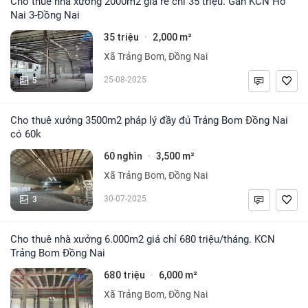
Cho thuê nhà xưởng 2000m2 giá rẻ chỉ 35 triệu. Gần KCN Hố
Nai 3-Đồng Nai
35 triệu
2,000 m²
·
Xã Trảng Bom, Đồng Nai
5
25-08-2025
Cho thuê xưởng 3500m2 pháp lý đầy đủ Trảng Bom Đồng Nai
có 60k
60 nghìn
3,500 m²
·
Xã Trảng Bom, Đồng Nai
3
30-07-2025
Cho thuê nhà xưởng 6.000m2 giá chỉ 680 triệu/tháng. KCN
Trảng Bom Đồng Nai
680 triệu
6,000 m²
·
Xã Trảng Bom, Đồng Nai