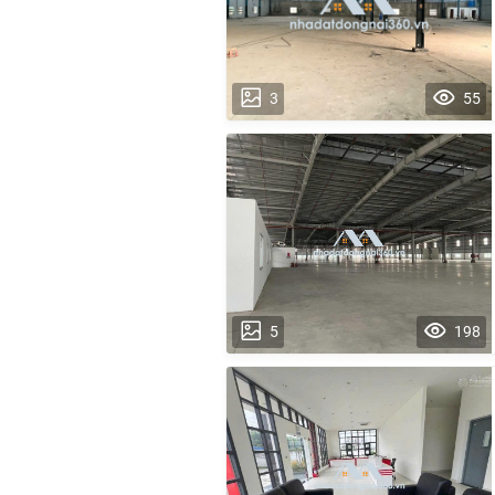
3
55
5
198