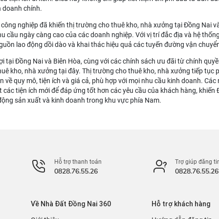
h doanh chính.
công nghiệp đã khiến thị trường cho thuê kho, nhà xưởng tại Đồng Nai 
 cầu ngày càng cao của các doanh nghiệp. Với vị trí đắc địa và hệ thống
nguồn lao động dồi dào và khai thác hiệu quả các tuyến đường vận chuyể
ợi tại Đồng Nai và Biên Hòa, cùng với các chính sách ưu đãi từ chính qu
huê kho, nhà xưởng tại đây. Thị trường cho thuê kho, nhà xưởng tiếp tục 
ọn về quy mô, tiện ích và giá cả, phù hợp với mọi nhu cầu kinh doanh. Cá
 các tiện ích mới để đáp ứng tốt hơn các yêu cầu của khách hàng, khiến
động sản xuất và kinh doanh trong khu vực phía Nam.
Hỗ trợ thanh toán
Trợ giúp đăng ti
0828.76.55.26
0828.76.55.26
Về Nhà Đất Đồng Nai 360
Hỗ trợ khách hàng