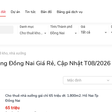
 đất
Dự án
Tin tức
Bản đồ
Bảng giá dịch vụ
Danh mục
Tỉnh/Thành phố
Giá
Tất cả
Cho thuê kho, nhà xưởng
Đồng Nai
ê kho, nhà xưởng
ởng Đồng Nai Giá Rẻ, Cập Nhật T08/2026
Mặc định
Cho thuê nhà xưởng giá chỉ 65 triệu dt: 1.800m2. Hố Nai-Tp
Đồng Nai
65 triệu