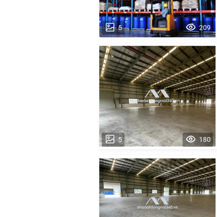
5
209
5
180