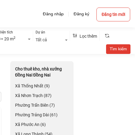
Đăng nhập
Đăng ký
Đăng tin mới
Diện tích
Dự án
Lọc thêm
2
<= 20 m
Tất cả
Cho thuê kho, nhà xưởng
Đồng Nai Đồng Nai
Xã Thống Nhất (9)
Xã Nhơn Trạch (87)
Phường Trấn Biên (7)
Phường Trảng Dài (61)
Xã Phước An (6)
Xã Long Thành (54)