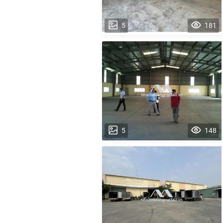
5
181
5
148