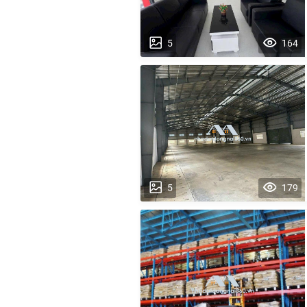
5
164
5
179