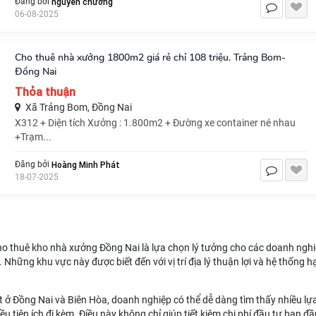
nguyễn chương
Đăng bởi
06-08-2025
Cho thuê nhà xưởng 1800m2 giá rẻ chỉ 108 triệu. Trảng Bom-
Đồng Nai
Thỏa thuận
Xã Trảng Bom, Đồng Nai
X312 + Diện tích Xưởng : 1.800m2 + Đường xe container né nhau
+Trạm...
Hoàng Minh Phát
Đăng bởi
18-07-2025
ho thuê kho nhà xưởng Đồng Nai
là lựa chọn lý tưởng cho các doanh ngh
hững khu vực này được biết đến với vị trí địa lý thuận lợi và hệ thống hạ 
t ở Đồng Nai và Biên Hòa, doanh nghiệp có thể dễ dàng tìm thấy nhiều l
iều tiện ích đi kèm. Điều này không chỉ giúp tiết kiệm chi phí đầu tư ban