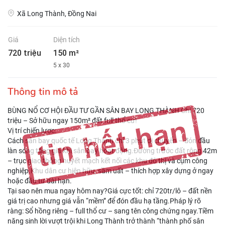
Xã Long Thành, Đồng Nai
Giá
Diện tích
720 triệu
150 m²
5 x 30
Thông tin mô tả
BÙNG NỔ CƠ HỘI ĐẦU TƯ GẦN SÂN BAY LONG THÀNH Chỉ 720
triệu – Sở hữu ngay 150m² đất full thổ cư!
Vị trí chiến lược:
Cách sân bay quốc tế Long Thành chỉ 3 phút di chuyển – đón đầu
làn sóng tăng giá khi sân bay hoạt động.Đường trước đất rộng 42m
– trục giao thông huyết mạch kết nối các khu đô thị và cụm công
nghiệp.Khu dân cư hiện hữu, sầm uất – thích hợp xây dựng ở ngay
hoặc đầu tư dài hạn.
Tại sao nên mua ngay hôm nay?Giá cực tốt: chỉ 720tr/lô – đất nền
giá trị cao nhưng giá vẫn “mềm” để đón đầu hạ tầng.Pháp lý rõ
ràng: Sổ hồng riêng – full thổ cư – sang tên công chứng ngay.Tiềm
năng sinh lời vượt trội khi Long Thành trở thành “thành phố sân