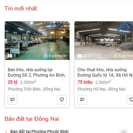
Tin mới nhất
8
2
8 giờ trước
8 giờ tr
Bán kho, nhà xưởng tại
Cho thuê kho, nhà xưởng
Đường Số 2, Phường An Bình,
Đường Quốc lộ 1A, Xã Hố N
Thành phố Biên Hòa, Đồng
3, Trảng Bom, Đồng Nai giá
2
2
25 tỷ
75 triệu
2,200m
2,500m
Nai giá 25 tỷ
75 Triệu
Phường Trấn Biên
,
Đồng Nai
Phường Hố Nai
,
Đồng Nai
Bán đất tại Đồng Nai
Bán đất tại Phường Phước Bình
(9)