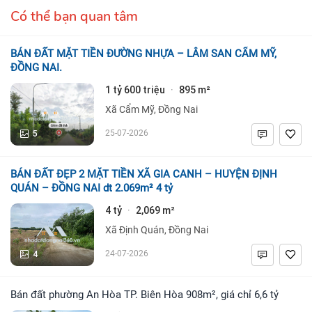
Có thể bạn quan tâm
BÁN ĐẤT MẶT TIỀN ĐƯỜNG NHỰA – LÂM SAN CẨM MỸ,
ĐỒNG NAI.
1 tỷ 600 triệu
895 m²
·
Xã Cẩm Mỹ, Đồng Nai
5
25-07-2026
BÁN ĐẤT ĐẸP 2 MẶT TIỀN XÃ GIA CANH – HUYỆN ĐỊNH
QUÁN – ĐỒNG NAI dt 2.069m² 4 tỷ
4 tỷ
2,069 m²
·
Xã Định Quán, Đồng Nai
4
24-07-2026
Bán đất phường An Hòa TP. Biên Hòa 908m², giá chỉ 6,6 tỷ