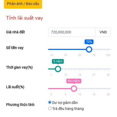
Phản ánh / Báo xấu
Tính lãi suất vay
Giá nhà đất
VNĐ
70%
Số tiền vay
10
33
55
78
100
5 năm
Thời gian vay(%)
1
10
18
27
35
8%/năm
Lãi suất(%)
0
5
10
15
20
Dư nợ giảm dần
Phương thức tính
Trả đều hàng tháng