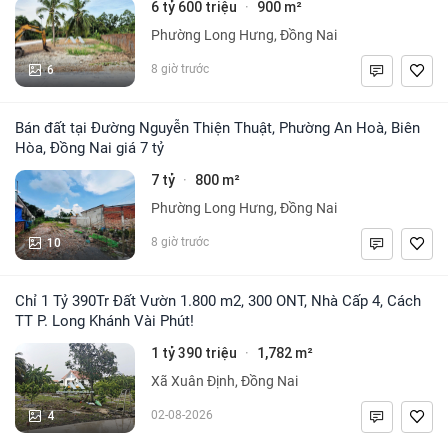
6 tỷ 600 triệu
900 m²
·
Phường Long Hưng, Đồng Nai
6
8 giờ trước
Bán đất tại Đường Nguyễn Thiện Thuật, Phường An Hoà, Biên
Hòa, Đồng Nai giá 7 tỷ
7 tỷ
800 m²
·
Phường Long Hưng, Đồng Nai
10
8 giờ trước
Chỉ 1 Tỷ 390Tr Đất Vườn 1.800 m2, 300 ONT, Nhà Cấp 4, Cách
TT P. Long Khánh Vài Phút!
1 tỷ 390 triệu
1,782 m²
·
Xã Xuân Định, Đồng Nai
4
02-08-2026