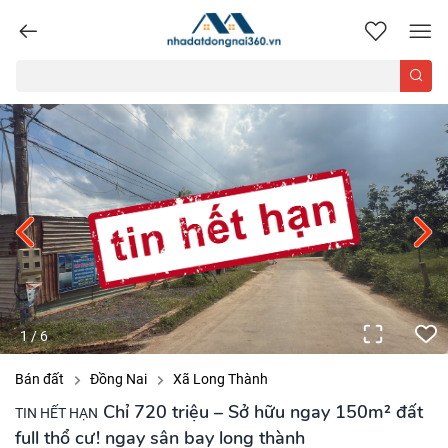
nhadatdongnai360.vn
1
/
6
Bán đất
Đồng Nai
Xã Long Thành
Chỉ 720 triệu – Sở hữu ngay 150m² đất
TIN HẾT HẠN
full thổ cư! ngay sân bay long thành