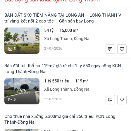
BÁN ĐẤT SKC TIỀM NĂNG TẠI LONG AN – LONG THÀNH Vị
trí vàng, kết nối 2 cao tốc – Gần sân bay Long
54 tỷ
15,000 m²
·
Xã Long Thành, Đồng Nai
5
27-07-2026
Bán đất fuil thổ cư 119m2 giá rẻ chỉ 1 tỷ 550 ngay cổng KCN
Long Thành-Đồng Nai
1 tỷ 550 triệu
119 m²
·
Xã Long Thành, Đồng Nai
5
22-07-2026
Cho thuê nhà xưởng 5.300m2 giá chỉ 356 triệu. KCN Long
Thành-Đồng Nai