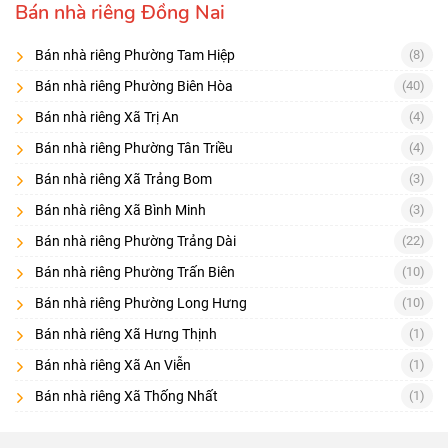
Bán nhà riêng Đồng Nai
Mua để ở:
khu dân cư ổn định, tiện ích gần, nhà ít sửa
Bán nhà riêng Phường Tam Hiệp
(8)
Mua cho thuê:
gần trục giao thông, khu có nhu cầu thuê cao
Bán nhà riêng Phường Biên Hòa
(40)
Mua nâng cấp:
nhà cũ giá tốt, pháp lý sạch, dễ cải tạo
Bán nhà riêng Xã Trị An
(4)
Checklist 8 điểm trước khi đặt cọc
Bán nhà riêng Phường Tân Triều
(4)
Chủ sở hữu/đồng sở hữu trên sổ
Bán nhà riêng Xã Trảng Bom
(3)
Diện tích thực tế – ranh mốc
Bán nhà riêng Xã Bình Minh
(3)
Đường/hẻm: rộng bao nhiêu, có lộ giới không
Bán nhà riêng Phường Trảng Dài
(22)
Kết cấu: móng, tường, chống thấm, điện nước
Bán nhà riêng Phường Trấn Biên
(10)
Pháp lý xây dựng/hoàn công (nếu có)
Bán nhà riêng Phường Long Hưng
(10)
Tình trạng thế chấp/giải chấp
Bán nhà riêng Xã Hưng Thịnh
(1)
Bán nhà riêng Xã An Viễn
(1)
Hàng xóm, an ninh, ngập nước
Bán nhà riêng Xã Thống Nhất
(1)
Điều khoản cọc: thời gian công chứng, phạt cọc, hoàn cọc.
[
] • [
] • [
Bán nhà đất Đồng Nai
Nhà đất Long Thành
Bán đất Đồng