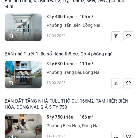
Bán nhà riêng tại Bình Đa, 3,4 tỷ, 105m2, 3PN, 2WC, giá cực
chất
3 tỷ 400 triệu
105 m²
·
Phường Trấn Biên, Đồng Nai
3
17-04-2026
BÁN nhà 1 trệt 1 lầu sổ riêng thổ cư. Có 4 phòng ngủ.
3 tỷ 680 triệu
110 m²
·
Phường Trảng Dài, Đồng Nai
5
18-03-2026
BÁN ĐẤT TẶNG NHÀ FULL THỔ CƯ, 166M2, TAM HIỆP, BIÊN
HÒA, ĐỒNG NAI. GIÁ 5 TỶ 750
5 tỷ 750 triệu
166 m²
·
Phường Biên Hòa, Đồng Nai
5
14-01-2026