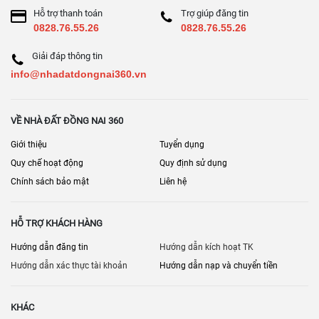
] • [
]
Nai
Bán nhà mặt phố Đồng Nai
Hỗ trợ thanh toán
Trợ giúp đăng tin
0828.76.55.26
0828.76.55.26
Giải đáp thông tin
info@nhadatdongnai360.vn
VỀ NHÀ ĐẤT ĐỒNG NAI 360
Giới thiệu
Tuyển dụng
Quy chế hoạt động
Quy định sử dụng
Chính sách bảo mật
Liên hệ
HỖ TRỢ KHÁCH HÀNG
Hướng dẫn đăng tin
Hướng dẫn kích hoạt TK
Hướng dẫn xác thực tài khoản
Hướng dẫn nạp và chuyển tiền
KHÁC