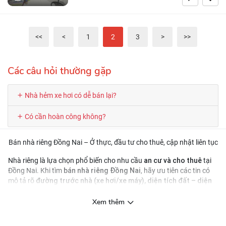
<<
<
1
2
3
>
>>
Các câu hỏi thường gặp
Nhà hẻm xe hơi có dễ bán lại?
Có cần hoàn công không?
Bán nhà riêng Đồng Nai – Ở thực, đầu tư cho thuê, cập nhật liên tục
an cư và cho thuê
Nhà riêng là lựa chọn phổ biến cho nhu cầu
tại
bán nhà riêng Đồng Nai
Đồng Nai. Khi tìm
, hãy ưu tiên các tin có
đường trước nhà (xe hơi/xe máy), diện tích đất – diện
mô tả rõ
tích xây dựng
, và thông tin pháp lý (sổ, hoàn công nếu có). Việc lọc
tin đúng ngay từ đầu giúp bạn giảm thời gian đi xem và tăng khả
Xem thêm
năng chốt nhanh.
Nên chọn nhà riêng theo nhu cầu