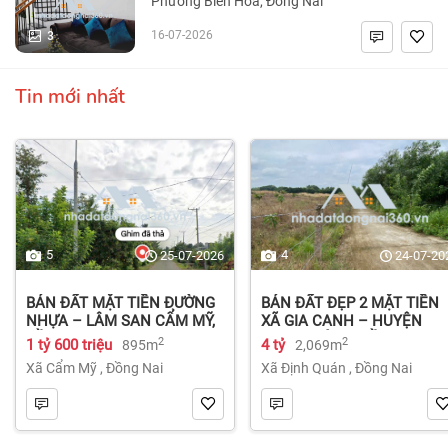
Phường Biên Hòa, Đồng Nai
3
16-07-2026
Tin mới nhất
5
4
25-07-2026
24-07-20
BÁN ĐẤT MẶT TIỀN ĐƯỜNG
BÁN ĐẤT ĐẸP 2 MẶT TIỀN
NHỰA – LÂM SAN CẨM MỸ,
XÃ GIA CANH – HUYỆN
ĐỒNG NAI.
ĐỊNH QUÁN – ĐỒNG NAI dt
2
2
1 tỷ 600 triệu
4 tỷ
895m
2,069m
2.069m² 4 tỷ
Xã Cẩm Mỹ
,
Đồng Nai
Xã Định Quán
,
Đồng Nai