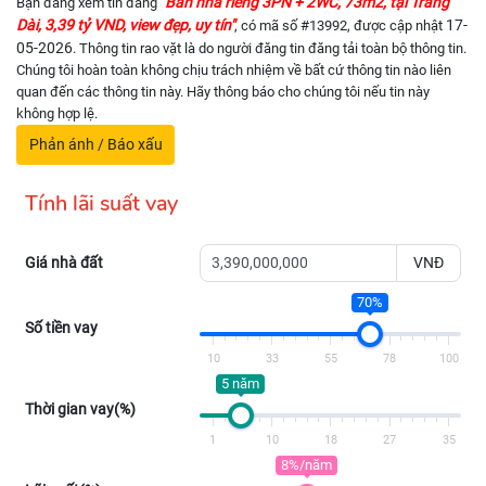
"Bán nhà riêng 3PN + 2WC, 73m2, tại Trảng
Bạn đang xem tin đăng
Dài, 3,39 tỷ VND, view đẹp, uy tín"
17-
, có mã số #13992, được cập nhật
05-2026
. Thông tin rao vặt là do người đăng tin đăng tải toàn bộ thông tin.
Chúng tôi hoàn toàn không chịu trách nhiệm về bất cứ thông tin nào liên
quan đến các thông tin này. Hãy thông báo cho chúng tôi nếu tin này
không hợp lệ.
Phản ánh / Báo xấu
Tính lãi suất vay
Giá nhà đất
VNĐ
70%
Số tiền vay
10
33
55
78
100
5 năm
Thời gian vay(%)
1
10
18
27
35
8%/năm