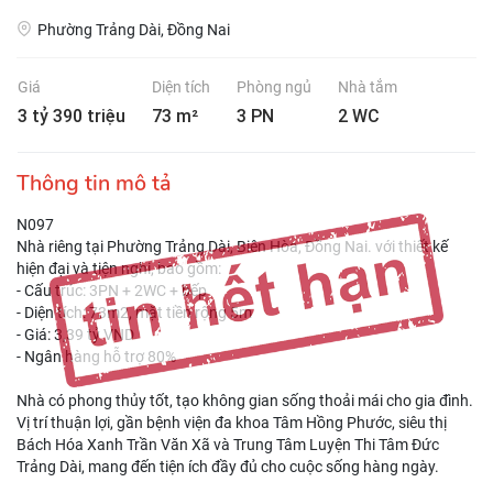
Phường Trảng Dài, Đồng Nai
Giá
Diện tích
Phòng ngủ
Nhà tắm
3 tỷ 390 triệu
73 m²
3 PN
2 WC
Thông tin mô tả
N097
Nhà riêng tại Phường Trảng Dài, Biên Hòa, Đồng Nai. với thiết kế
hiện đại và tiện nghi, bao gồm:
- Cấu trúc: 3PN + 2WC + bếp
- Diện tích: 73m2, mặt tiền rộng 5m
- Giá: 3,39 tỷ VND
- Ngân hàng hỗ trợ 80%
Nhà có phong thủy tốt, tạo không gian sống thoải mái cho gia đình.
Vị trí thuận lợi, gần bệnh viện đa khoa Tâm Hồng Phước, siêu thị
Bách Hóa Xanh Trần Văn Xã và Trung Tâm Luyện Thi Tâm Đức
Trảng Dài, mang đến tiện ích đầy đủ cho cuộc sống hàng ngày.