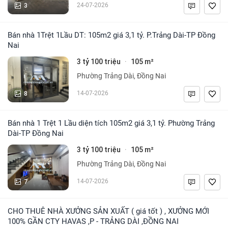
3
24-07-2026
Bán nhà 1Trệt 1Lầu DT: 105m2 giá 3,1 tỷ. P.Trảng Dài-TP Đồng
Nai
3 tỷ 100 triệu
105 m²
·
Phường Trảng Dài, Đồng Nai
8
14-07-2026
Bán nhà 1 Trệt 1 Lầu diện tích 105m2 giá 3,1 tỷ. Phường Trảng
Dài-TP Đồng Nai
3 tỷ 100 triệu
105 m²
·
Phường Trảng Dài, Đồng Nai
7
14-07-2026
CHO THUÊ NHÀ XƯỞNG SẢN XUẤT ( giá tốt ) , XƯỞNG MỚI
100% GẦN CTY HAVAS ,P - TRẢNG DÀI ,ĐỒNG NAI