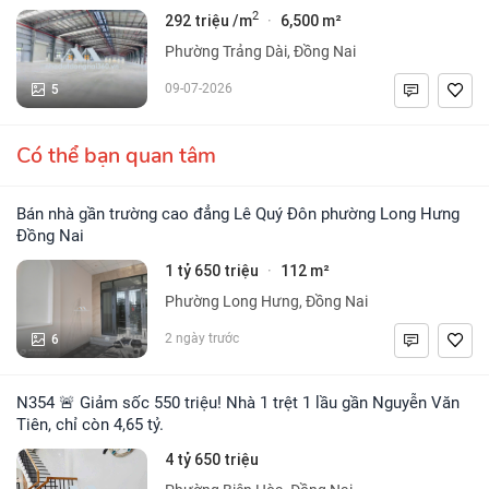
2
292 triệu /m
6,500 m²
·
Phường Trảng Dài, Đồng Nai
5
09-07-2026
Có thể bạn quan tâm
Bán nhà gần trường cao đẳng Lê Quý Đôn phường Long Hưng
Đồng Nai
1 tỷ 650 triệu
112 m²
·
Phường Long Hưng, Đồng Nai
6
2 ngày trước
N354 🚨 Giảm sốc 550 triệu! Nhà 1 trệt 1 lầu gần Nguyễn Văn
Tiên, chỉ còn 4,65 tỷ.
4 tỷ 650 triệu