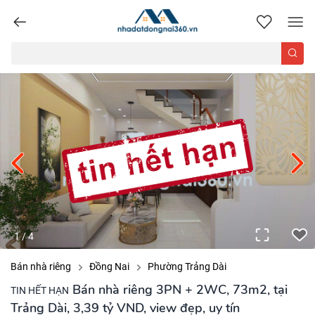
nhadatdongnai360.vn
1
/
4
Bán nhà riêng
Đồng Nai
Phường Trảng Dài
Bán nhà riêng 3PN + 2WC, 73m2, tại
TIN HẾT HẠN
Trảng Dài, 3,39 tỷ VND, view đẹp, uy tín