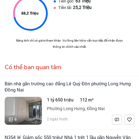
63 Triệu
Tiền gốc:
25,2 Triệu
Tiền lãi:
Bảng tính chỉ có giá trị tham khảo. Vui lòng liên hệ tư vấn trực tiếp để nhận được
thông tin chính xác nhất.
Có thể bạn quan tâm
Bán nhà gần trường cao đẳng Lê Quý Đôn phường Long Hưng
Đồng Nai
1 tỷ 650 triệu
112 m²
·
Phường Long Hưng, Đồng Nai
6
2 ngày trước
N354 🚨 Giảm sốc 550 triệu! Nhà 1 trệt 1 lầu gần Nguyễn Văn