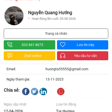
Nguyễn Quang Hướng
Hoạt động lần cuối: 05-08-2026
Trang cá nhân
032 841 8673
Lưu tin này
Chat online
Yêu cầu tư vấn
Email:
huongta55555@gmail.com
Ngày tham gia:
13-11-2023
Chia sẻ:
Ngày cập nhật
Loại tin đăng
17-04-2026
Tin thường