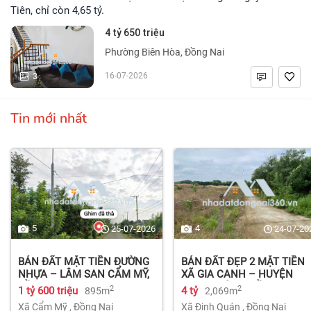
Tiên, chỉ còn 4,65 tỷ.
4 tỷ 650 triệu
Phường Biên Hòa, Đồng Nai
3
16-07-2026
Tin mới nhất
5
4
25-07-2026
24-07-20
BÁN ĐẤT MẶT TIỀN ĐƯỜNG
BÁN ĐẤT ĐẸP 2 MẶT TIỀN
NHỰA – LÂM SAN CẨM MỸ,
XÃ GIA CANH – HUYỆN
ĐỒNG NAI.
ĐỊNH QUÁN – ĐỒNG NAI dt
2
2
1 tỷ 600 triệu
4 tỷ
895m
2,069m
2.069m² 4 tỷ
Xã Cẩm Mỹ
,
Đồng Nai
Xã Định Quán
,
Đồng Nai