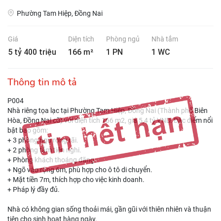
Phường Tam Hiệp, Đồng Nai
Giá
Diện tích
Phòng ngủ
Nhà tắm
5 tỷ 400 triệu
166 m²
1 PN
1 WC
Thông tin mô tả
P004
Nhà riêng tọa lạc tại Phường Tam Hiệp, Đồng Nai (Thành phố Biên
Hòa, Đồng Nai cũ) với diện tích 166 m2, giá 5,4 tỷ VND. Đặc điểm nổi
bật bao gồm:
+ 3 phòng ngủ rộng rãi.
+ 2 phòng tắm tiện nghi.
+ Phòng khách thoáng đãng.
+ Ngõ vào rộng 6m, phù hợp cho ô tô di chuyển.
+ Mặt tiền 7m, thích hợp cho việc kinh doanh.
+ Pháp lý đầy đủ.
Nhà có không gian sống thoải mái, gần gũi với thiên nhiên và thuận
tiện cho sinh hoạt hàng ngày.