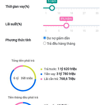
5 năm
Thời gian vay(%)
1
10
18
27
35
8%/năm
Lãi suất(%)
0
5
10
15
20
Dư nợ giảm dần
Phương thức tính
Trả đều hàng tháng
1 tỷ 620 triệu
Trả trước:
3 tỷ 780 triệu
Tiền vay:
768,6 Triệu
Lãi cần trả: